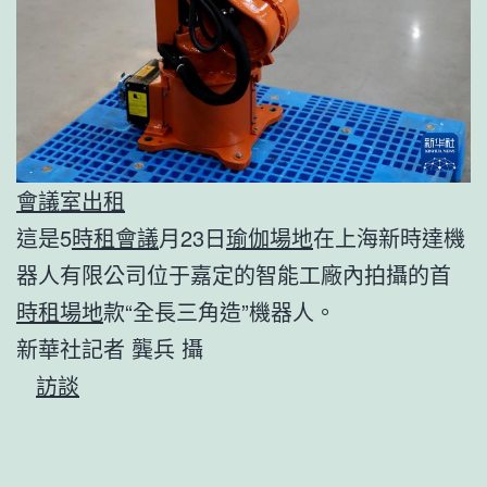
會議室出租
這是5
時租會議
月23日
瑜伽場地
在上海新時達機
器人有限公司位于嘉定的智能工廠內拍攝的首
時租場地
款“全長三角造”機器人。
新華社記者 龔兵 攝
訪談