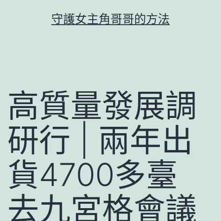
跳
守護女主角哥哥的方法
至
主
要
內
容
高質量發展調
研行 | 兩年出
貨4700多臺
去九宮格會議