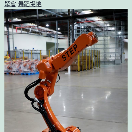
聚會
舞蹈場地