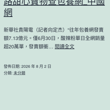
路甜心寶物查包養網_中國
韻
開
查
網
啟
包
養
新華社貴陽電（記者向定杰）“往年包養網發賣
經
額7.13億元。僅6月30日，酸辣粉單日全網銷量
歷
“薯
超20萬單，發賣額衝…
閱讀全文
侗
光”
寨
照
發佈日期:
2026 年 8 月 2 日
復
亮
分類:
未分類
興
貴
_
州
中
山
國
村