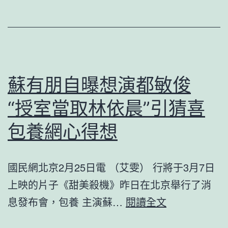
海
級
濤】
救
批
災
評
應
吸
急
蘇有朋自曝想演都敏俊
取
響
“授室當取林依晨”引猜喜
與
應
熔
包養網心得想
啟
鑄
動
反
國民網北京2月25日電 （艾雯） 行將于3月7日
哺
上映的片子《甜美殺機》昨日在北京舉行了消
——
蘇
息發布會，包養 主演蘇…
閱讀全文
荀
有