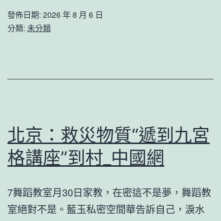
子
朋
發佈日期:
2026 年 8 月 6 日
在
自
分類:
未分類
齊
曝
魯
想
文
演
明
都
合
敏
流
俊
北京：救災物質“遞到九宮
中
“授
的
格講座”到村_中國網
室
感
當
化
7舞蹈教室月30日家教，在密這不是夢，舞蹈教
取
新
室絕對不是。藍玉私密空間華告訴自己，淚水
林
探