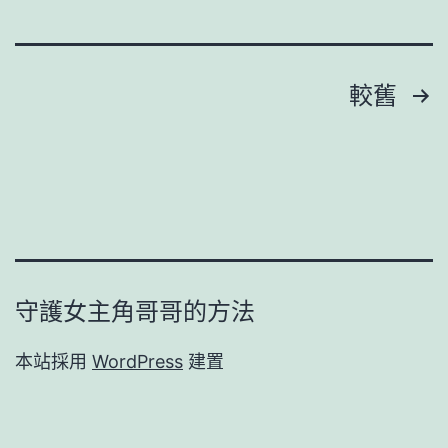
網
致
富
路
文
較舊
甜
章
心
寶
分
物
頁
查
包
守護女主角哥哥的方法
養
網
本站採用
WordPress
建置
_
中