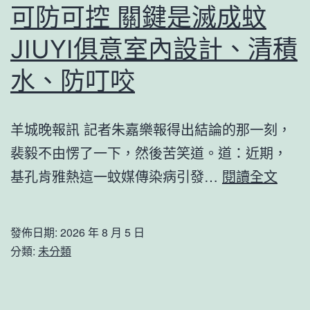
到
可防可控 關鍵是滅成蚊
村
JIUYI俱意室內設計、清積
_
中
水、防叮咬
國
網
羊城晚報訊 記者朱嘉樂報得出結論的那一刻，
裴毅不由愣了一下，然後苦笑道。道：近期，
廣
基孔肯雅熱這一蚊媒傳染病引發…
閱讀全文
東
省
發佈日期:
2026 年 8 月 5 日
疾
分類:
未分類
控
中