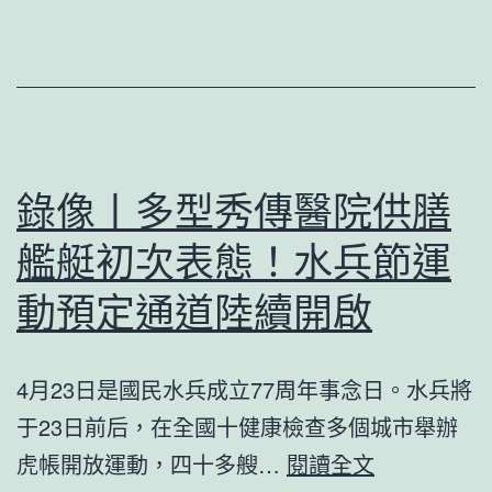
起
書》
身
專
女
家：
富
基
豪
孔
榜
肯
錄像丨多型秀傳醫院供膳
中
雅
艦艇初次表態！水兵節運
國
熱
包
可
動預定通道陸續開啟
喜
防
包
可
4月23日是國民水兵成立77周年事念日。水兵將
養
控
于23日前后，在全國十健康檢查多個城市舉辦
價
關
錄
虎帳開放運動，四十多艘…
閱讀全文
格
鍵