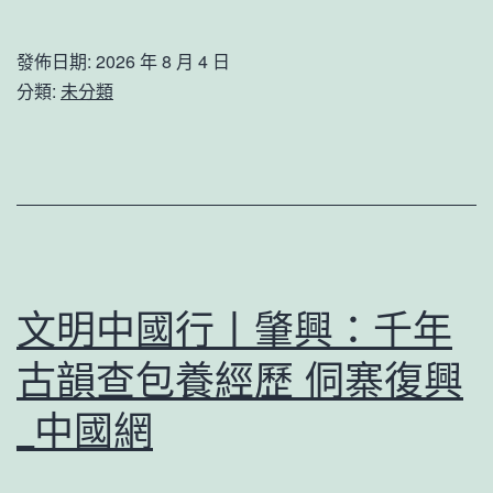
像
辦
是
丨
發佈日期:
2026 年 8 月 4 日
前
滅
多
分類:
未分類
三
成
型
名
蚊
秀
JIUY
傳
俱
醫
意
院
室
供
文明中國行丨肇興：千年
內
膳
設
古韻查包養經歷 侗寨復興
艦
計、
艇
_中國網
清
初
積