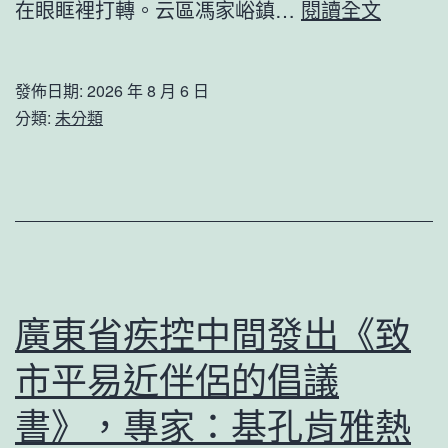
北
在眼眶裡打轉。云區馮家峪鎮…
閱讀全文
依
京：
晨”
救
引
發佈日期:
2026 年 8 月 6 日
災
猜
分類:
未分類
物
喜
質
包
“遞
養
到
網
九
心
宮
得
廣東省疾控中間發出《致
格
想
市平易近伴侶的倡議
講
座”
書》，專家：基孔肯雅熱