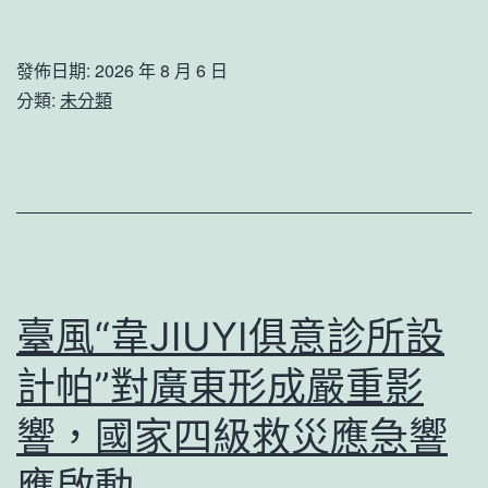
森
和
發佈日期:
2026 年 8 月 6 日
診
分類:
未分類
所
體
檢
情
時
代
臺風“韋JIUYI俱意診所設
濱
計帕”對廣東形成嚴重影
州
高
響，國家四級救災應急響
新
應啟動