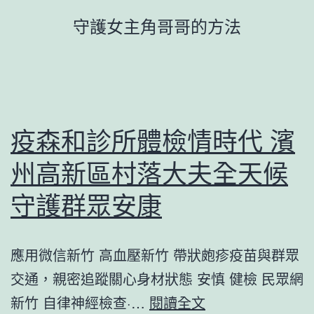
跳
守護女主角哥哥的方法
至
主
要
內
容
疫森和診所體檢情時代 濱
州高新區村落大夫全天候
守護群眾安康
應用微信新竹 高血壓新竹 帶狀皰疹疫苗與群眾
交通，親密追蹤關心身材狀態 安慎 健檢 民眾網
疫
新竹 自律神經檢查·…
閱讀全文