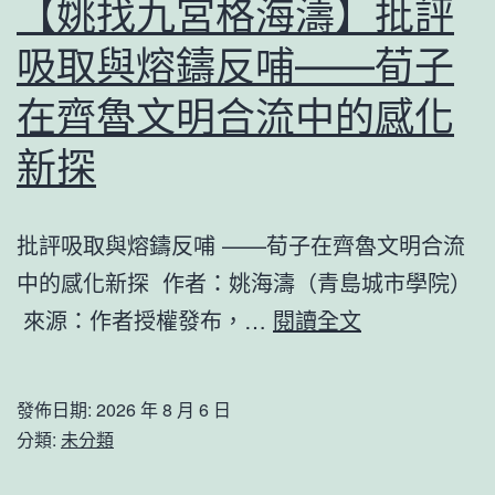
康
【姚找九宮格海濤】批評
帕”
吸取與熔鑄反哺——荀子
對
廣
在齊魯文明合流中的感化
東
新探
形
成
批評吸取與熔鑄反哺 ——荀子在齊魯文明合流
嚴
中的感化新探 作者：姚海濤（青島城市學院）
重
【姚
來源：作者授權發布，…
閱讀全文
影
找
響，
九
國
發佈日期:
2026 年 8 月 6 日
宮
分類:
未分類
家
格
四