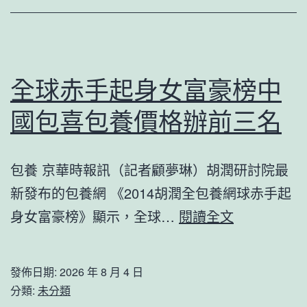
間
發
出
《致
全球赤手起身女富豪榜中
市
國包喜包養價格辦前三名
平
易
包養 京華時報訊（記者顧夢琳）胡潤研討院最
近
新發布的包養網 《2014胡潤全包養網球赤手起
伴
全
身女富豪榜》顯示，全球…
閱讀全文
侶
球
的
赤
倡
發佈日期:
2026 年 8 月 4 日
手
議
分類:
未分類