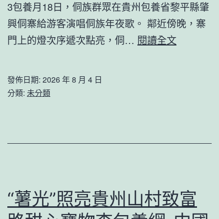
次
3包養月18日，侗族群眾在貴州包養省黎平縣肇
水、
表
興侗寨給游客演唱侗族年夜歌。 鄰近傍晚，寨
防
態！
文
門上的燈次序遞次點亮，侗…
閱讀全文
叮
水
明
咬
兵
中
發佈日期:
2026 年 8 月 4 日
節
國
分類:
未分類
運
行
動
丨
預
肇
定
興：
通
千
道
年
“薯光”照亮貴州山村致富
陸
古
續