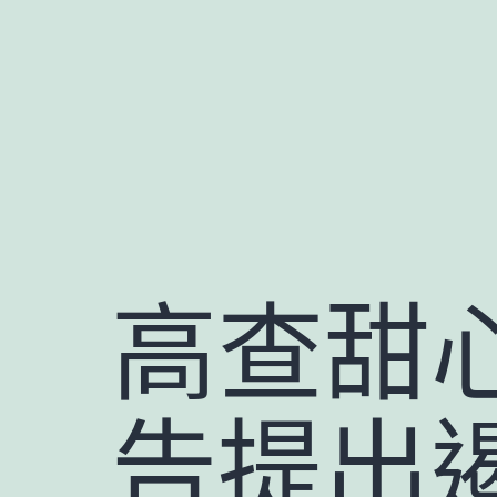
跳
至
主
要
內
容
高查甜
告提出