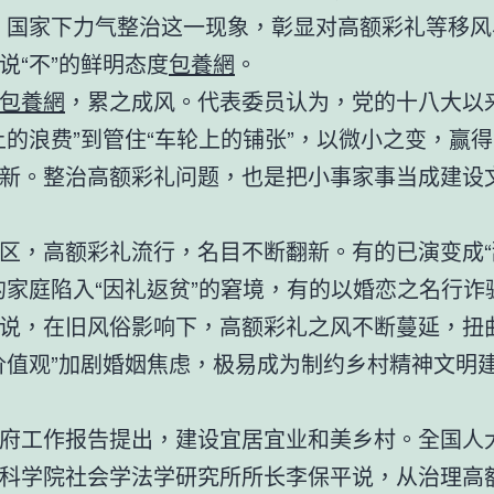
。国家下力气整治这一现象，彰显对高额彩礼等移风
说“不”的鲜明态度
包養網
。
包養網
，累之成风。代表委员认为，党的十八大以
上的浪费”到管住“车轮上的铺张”，以微小之变，赢
新。整治高额彩礼问题，也是把小事家事当成建设
区，高额彩礼流行，名目不断翻新。有的已演变成“
的家庭陷入“因礼返贫”的窘境，有的以婚恋之名行诈
说，在旧风俗影响下，高额彩礼之风不断蔓延，扭
价值观”加剧婚姻焦虑，极易成为制约乡村精神文明
府工作报告提出，建设宜居宜业和美乡村。全国人
科学院社会学法学研究所所长李保平说，从治理高