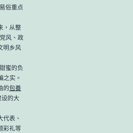
易俗重点
来，从整
得党风、政
文明乡风
甜蜜的负
骗之实。
曲的
包養
建设的大
大代表、
额彩礼等