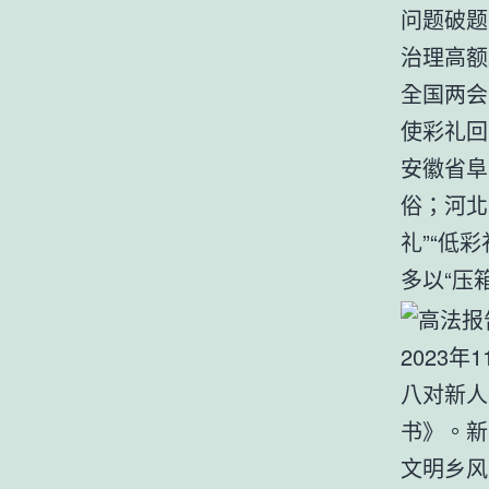
问题破题
治理高额
全国两会
使彩礼回
安徽省阜
俗；河北
礼”“低
多以“压
2023
八对新人
书》。新
文明乡风