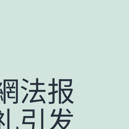
網法报
礼引发