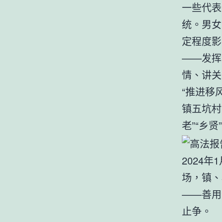
一些代表
统。男女
定程度影
——发挥
情、讲关
“推进移
镇五坑村
老”“乡
2024
场，镇、
——善用
止争。