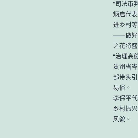
“司法审
炳启代表
进乡村等
——做好
之花将盛
“治理高
贵州省岑
部带头引
易俗。
李保平代
乡村振兴
风貌。