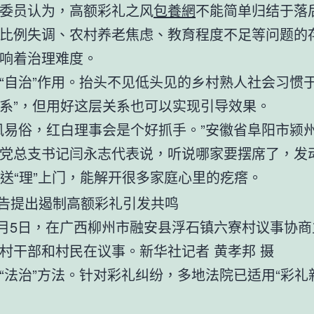
委员认为，高额彩礼之风
包養網
不能简单归结于落
比例失调、农村养老焦虑、教育程度不足等问题的
响着治理难度。
“自治”作用。抬头不见低头见的乡村熟人社会习惯于
系”，但用好这层关系也可以实现引导效果。
风易俗，红白理事会是个好抓手。”安徽省阜阳市颍
党总支书记闫永志代表说，听说哪家要摆席了，发动
贤”送“理”上门，能解开很多家庭心里的疙瘩。
年1月5日，在广西柳州市融安县浮石镇六寮村议事协
村干部和村民在议事。新华社记者 黄孝邦 摄
“法治”方法。针对彩礼纠纷，多地法院已适用“彩礼