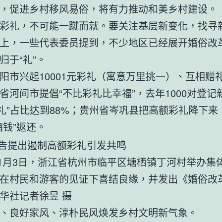
，促进乡村移风易俗，将有力推动和美乡村建设。
彩礼，不可能一蹴而就。要关注基层新变化，找寻
上，一些代表委员提到，不少地区已经展开婚俗改
归于“礼”。
阳市兴起10001元彩礼（寓意万里挑一）、互相赠
省河间市提倡“不比彩礼比幸福”，去年1000对登记
彩礼”占比达到88%；贵州省岑巩县把高额彩礼降下来
箱钱”返还。
年11月3日，浙江省杭州市临平区塘栖镇丁河村举办集
在村民和游客的见证下喜结良缘，并发出《婚俗改
华社记者徐昱 摄
、良好家风、淳朴民风焕发乡村文明新气象。