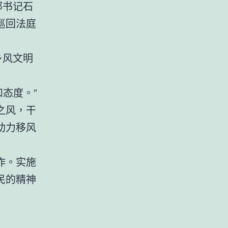
部书记石
巡回法庭
。
乡风文明
和态度。”
之风，干
助力移风
作。实施
民的精神