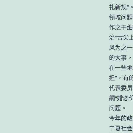
礼新规”
领域问题
作之于细
治“舌尖
风为之一
的大事。
在一些地
担”，有
代表委员
網
“婚恋
问题。
今年的政
宁夏社会