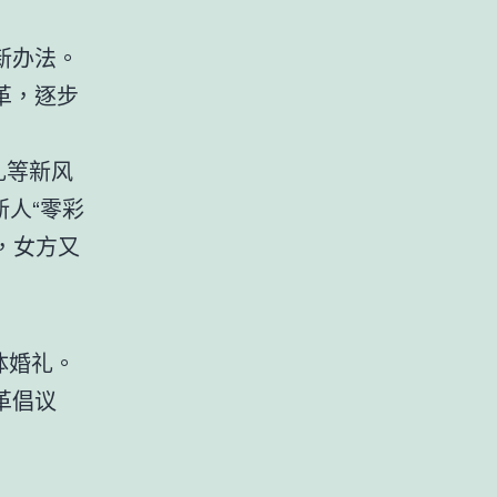
新办法。
革，逐步
礼等新风
新人“零彩
，女方又
体婚礼。
革倡议