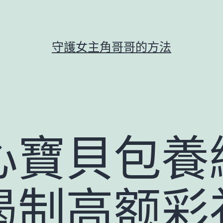
守護女主角哥哥的方法
心寶貝包養
遏制高额彩