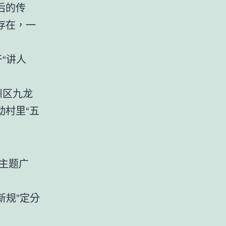
后的传
存在，一
“讲人
州区九龙
村里“五
商主题广
新规”定分