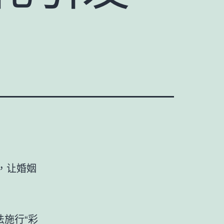
，让婚姻
法施行“彩