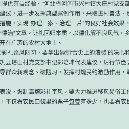
判提供有益经验。”河北省河间市兴村镇大庄村党支
建议，进一步发挥典型案例作用，采取进村普法、
措施，实现“办理一案、治理一片”的良好社会效果
“德治”文章。让礼回归本质，以德化解不良风气，
开在广袤的农村大地上。
额彩礼歪风陋习，要拿出遏制‘舌尖上的浪费’的决心
巩县塔山村党支部书记郑培坤代表建议，厉行节俭
导群众转观念、破陋习，发挥村规民约激励作用，
表说，遏制高额彩礼歪风，要大力推进移风易俗工
，不仅看农民口袋里的票子
包養
有多少，也要看农