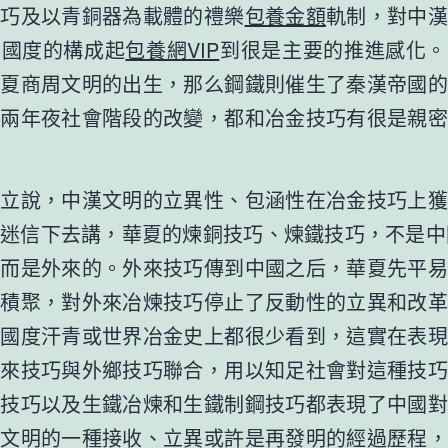
技巧及以青銅器為載體的禮樂
包養金額
軌制，對中漢
期國度的構成起
包養網VIP
到很是主要的推進感化。
了夏商周文明的出生，那么鋼鐵則催生了秦漢帝國的
上兩年夜社會階段的改變，都和冶金技巧有很是親密
說，中漢文明的立異性、包涵性在冶金技巧上獲
迷信下去講，華夏的煉銅技巧、煉鐵技巧，不是中
，而是外來的。外來技巧傳到中國之后，華夏先平易
的積聚，對外來冶煉技巧停止了反動性的立異和改革
他國度汗青或世界冶金史上都很少看到，這實在表現
外來技巧與外鄉技巧聯合，用以知足社會對這種技巧
鑄技巧以及生鐵冶煉和生鐵制鋼技巧都表現了中國對
來文明的一種接收、立異或許是再發明的經過歷程，