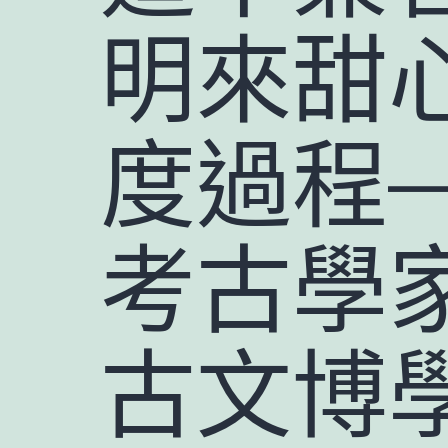
明來甜
度過程
考古學
古文博