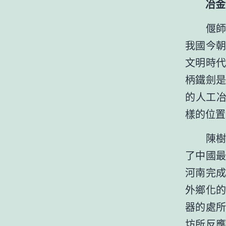
冶金技
偃師二
我國今
文明時
柄鐵劍
的人工冶
樣的位置
陳樹立
了中國
河南完
外鄉化
器的處
坊所反