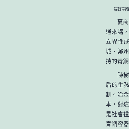
婦好鸮尊
夏商周
通來講
立異性
城、鄭
持的青銅
陳樹立
后的生
制。冶
本，對
是社會
青銅容