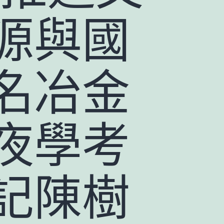
源與國
名冶金
夜學考
記陳樹