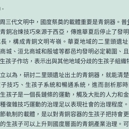
。
三代文明中，國度祭奠的載體重要是青銅器。普
，青銅冶煉技巧來源于西亞，傳進華夏后停止了發明
成長，構成青銅文明岑嶺。華夏地域的二里頭遺址
州商城、洹北商城和殷墟等都邑均發明必定範圍、且
生孩子作坊，表示出與其他地域分歧的生孩子組織
以為，研討二里頭遺址出土的青銅器，就能清楚
孩子技巧、生孩子系統和暢通系統，進而剖析那時
金生孩子是一個長鏈條的運動，觸及大批的人力和金
這種復雜技巧運動的治理足以表現社會的治理程度。
禮節軌制的載體，是以對青銅容器的生孩子把持會更
器的生孩子可以上升到國度層面的青銅產業治理。可