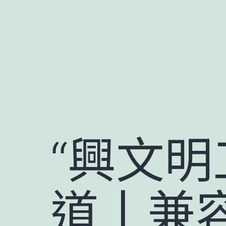
跳
至
主
要
內
容
“興文明
道丨兼