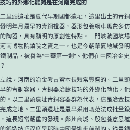
巧的外鄉化能夠是在河南完成的
里頭遺址是夏代早期國都遺址，這里出土的青銅
朝發明年月最早的青銅禮器，器形
包養網車馬費
多仿
代的陶器，具有顯明的原創性特點。三門峽虢國墳場
是河南博物院鎮院之寶之一，也是今朝華夏地域發明
鐵制品，被譽為“中華第一劍”。他們在中國冶金
？
說，河南的冶金考古資本長短常豐盛的。二里頭
最早的青銅容器，青銅器冶鑄技巧的外鄉化轉化，他
成的。以二里頭遺址青銅容器群為代表，這是冶金技
的完成之地。二里頭遺址是最早采用塊范法成批量鍛
所，這長短常嚴重的發現。鄭州商城、殷
包養意思
墟
應的鍛造技巧程度是那時中國最進步前輩的。從青銅