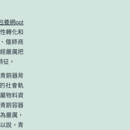
包養網ppt
性轉化和
、偃師商
經嚴厲把
特征。
青銅器背
的社會軌
屬物料資
青銅容器
為嚴厲，
以說，青