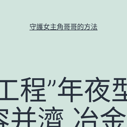
守護女主角哥哥的方法
工程”年夜
容并濟 冶