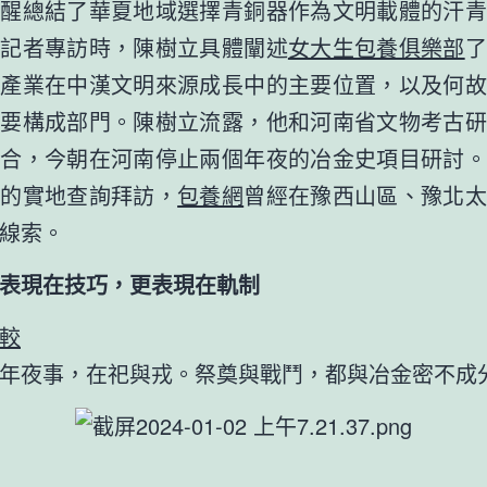
提醒總結了華夏地域選擇青銅器作為文明載體的汗青
報記者專訪時，陳樹立具體闡述
女大生包養俱樂部
了
手產業在中漢文明來源成長中的主要位置，以及何故
主要構成部門。陳樹立流露，他和河南省文物考古研
配合，今朝在河南停止兩個年夜的冶金史項目研討。
久的實地查詢拜訪，
包養網
曾經在豫西山區、豫北太
線索。
現在技巧，更表現在軌制
較
夜事，在祀與戎。祭奠與戰鬥，都與冶金密不成