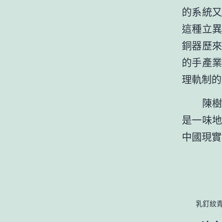
的系統
這種立
銅器歷
的手產
理軌制的
陳
是一味
中國現實
乳釘紋青