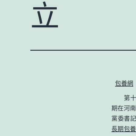
立
包養網
第十五
期在河
黨委書記
長期包