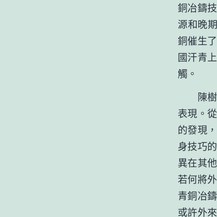
銅冶鑄
源和晚
銅催生
國汗青
觸。
陳樹立
表現。從
的發現
身技巧
異在其
若何將
青銅冶
或許外