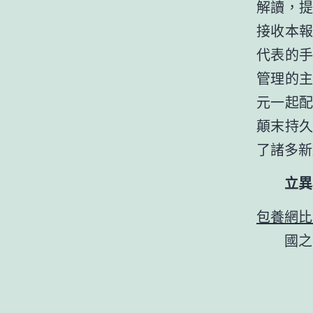
解讀，
接收本
代表的
管理的
元一起
顛末持
了諸多新
立異表
包養網比
國之年