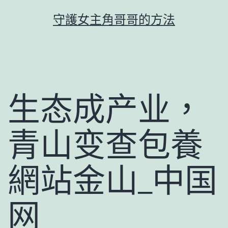
跳
守護女主角哥哥的方法
至
主
要
內
容
生态成产业，
青山变查包養
網站金山_中国
网