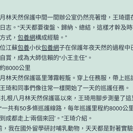
月林天然保護中間一間辦公室仍然亮著燈，王琦還
日志。“天天都要復盤、歸納、總結，這樣才幹及時
方式，
包養網
構成經驗。”
位江蘇
包養
小伙
包養網
子在保護年夜天然的過程中
自賞，成為大師信賴的“小王主任”。
約8000公里
月林天然保護區里薄霧輕籠。穿上任務服，帶上巡
王琦和同事們像往常一樣開始了一天的巡護任務。
9年扎根八月林天然保護區以來，王琦用腳步測量了這
“一共有50多條巡護線路，每年巡護里程約8000公
到成都走上‘兩個來回’。”王琦介紹。
年前，我在國外留學研討哺乳動物，天天都是對著實