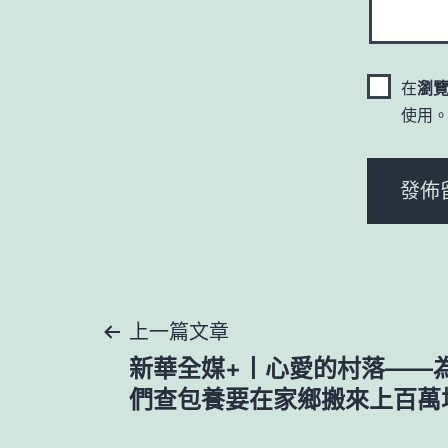
在
瀏
使用
文
上一篇文章
新華全媒+丨心愛的村落——為
章
們查包養要在家鄉搬來上百萬