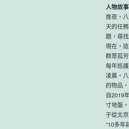
人物故事
進夜，八
天的任務
題，尋找
現在，這
群眾孤芳
每年巡護
凌晨，八
的物品，
自201
寸地盤。
于從北京
“10多