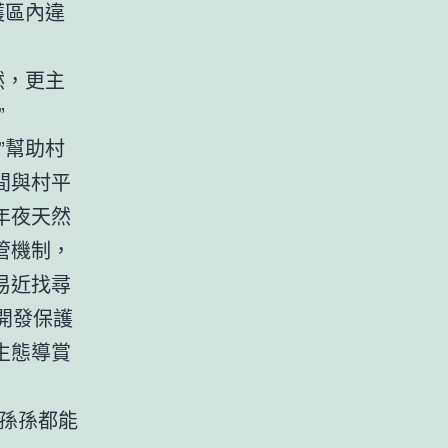
護區內違
然，更主
”
”幫助村
間與村平
年夜天然
管機制，
易近找尋
手開發保護
生態導賞
孫孫都能