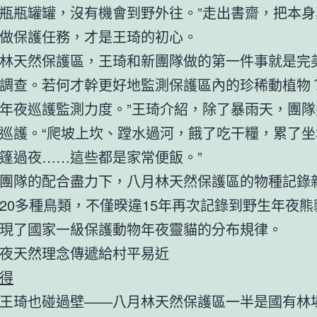
瓶瓶罐罐，沒有機會到野外往。”走出書齋，把本身真
做保護任務，才是王琦的初心。
林天然保護區，王琦和新團隊做的第一件事就是完
調查。若何才幹更好地監測保護區內的珍稀動植物？
年夜巡護監測力度。”王琦介紹，除了暴雨天，團隊
巡護。“爬坡上坎、蹚水過河，餓了吃干糧，累了坐
篷過夜……這些都是家常便飯。”
團隊的配合盡力下，八月林天然保護區的物種記錄
20多種鳥類，不僅暌違15年再次記錄到野生年夜熊
現了國家一級保護動物年夜靈貓的分布規律。
夜天然理念傳遞給村平易近
得
王琦也碰過壁——八月林天然保護區一半是國有林