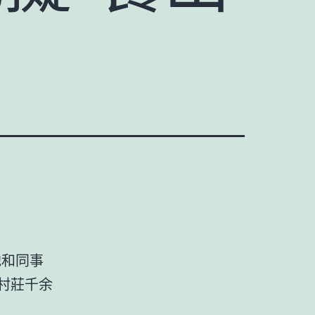
他和同事
村莊千余