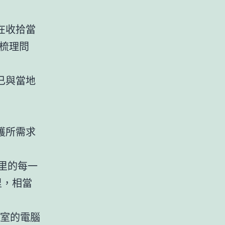
在收拾當
梳理問
已與當地
護所需求
里的每一
里，相當
驗室的電腦