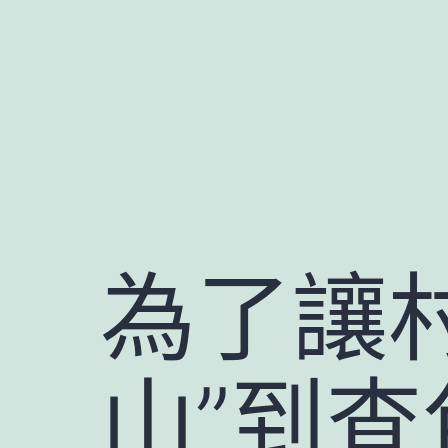
跳
至
主
要
內
容
為了讓
山”到查