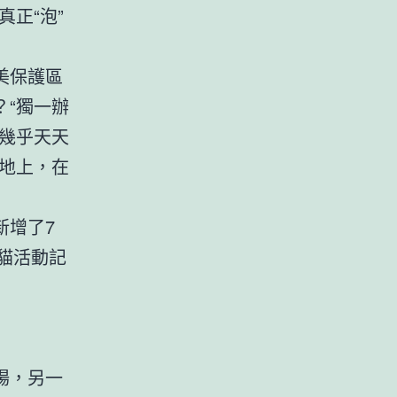
正“泡”
美保護區
“獨一辦
幾乎天天
地上，在
新增了7
貓活動記
場，另一