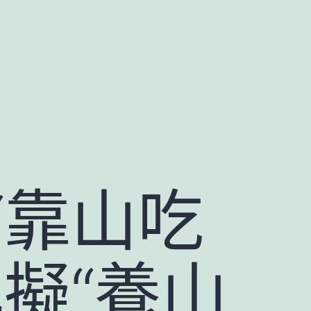
“靠山吃
擬“養山