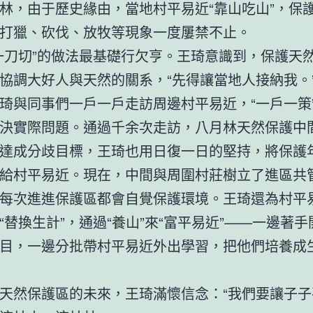
林，由于歷史緣由，當地村平易近“靠山吃山”，保
打獵、砍伐、放牧等現象一度屢禁不止。
一刀切”的做法最基礎行欠亨。王琦意識到，保護天
協調大好人與天然的關系，“先得讓當地人接納我。
琦與同事們一戶一戶走訪周邊村平易近，“一戶一策
決實際問題。通過千余次走訪，八月林天然保護中
達成分歧目標，王琦也用日復一日的堅持，將保護
給村平易近。現在，中間與周圍村莊樹立了進區共
每次進進保護區都會自覺保護環境。王琦還為村平
“替換生計”，通過“養山”來“富平易近”——一邊著
目，一邊分批帶村平易近外出學習，把他們培養成
天然保護區的未來，王琦滿懷信念：“我們要讓子子