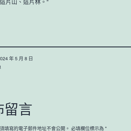
這片山、這片林。”
024 年 5 月 8 日
n
佈留言
須填寫的電子郵件地址不會公開。
必填欄位標示為
*