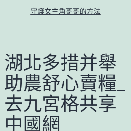
跳
守護女主角哥哥的方法
至
主
要
內
容
湖北多措并舉
助農舒心賣糧_
去九宮格共享
中國網