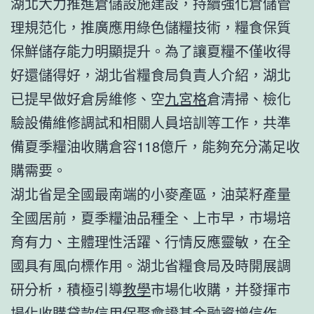
湖北大力推進倉儲設施建設，持續強化倉儲管
理規范化，推廣應用綠色儲糧技術，糧食保質
保鮮儲存能力明顯提升。為了讓夏糧不僅收得
好還儲得好，湖北省糧食局負責人介紹，湖北
已提早做好倉房維修、空
九宮格
倉清掃、檢化
驗設備維修調試和相關人員培訓等工作，共準
備夏季糧油收購倉容118億斤，能夠充分滿足收
購需要。
湖北省是全國最南端的小麥產區，油菜籽產量
全國居前，夏季糧油品種全、上市早，市場培
育有力、主體理性活躍、行情反應靈敏，在全
國具有風向標作用。湖北省糧食局及時開展調
研分析，積極引導
教學
市場化收購，并發揮市
場化收購貸款信用保
聚會
證基金融資增信作