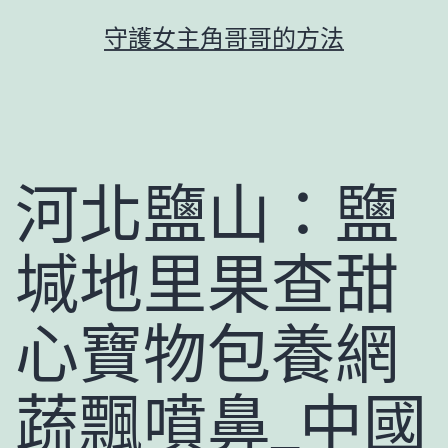
跳
守護女主角哥哥的方法
至
主
要
內
容
河北鹽山：鹽
堿地里果查甜
心寶物包養網
蔬飄噴鼻_中國