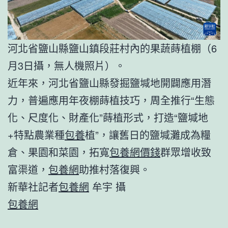
河北省鹽山縣鹽山鎮段莊村內的果蔬蒔植棚（6
月3日攝，無人機照片）。
近年來，河北省鹽山縣發掘鹽堿地開闢應用潛
力，普遍應用年夜棚蒔植技巧，周全推行“生態
化、尺度化、財產化”蒔植形式，打造“鹽堿地
+特點農業種
包養
植”，讓舊日的鹽堿灘成為糧
倉、果園和菜園，拓寬
包養網價錢
群眾增收致
富渠道，
包養網
助推村落復興。
新華社記者
包養網
牟宇 攝
包養網