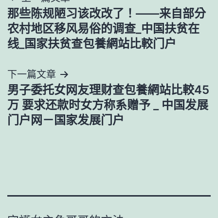
那些陈规陋习该改改了！——来自部分
章
农村地区移风易俗的调查_中国扶贫在
導
线_国家扶贫查包養網站比較门户
覽
下一篇文章
男子委托女网友理财查包養網站比較45
万 要求还款时女方称系赠予 _ 中国发展
门户网－国家发展门户