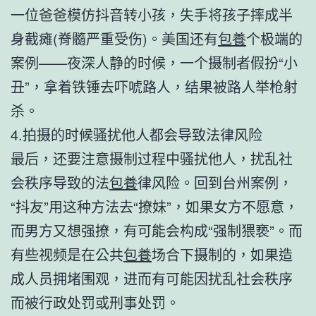
一位爸爸模仿抖音转小孩，失手将孩子摔成半
身截瘫(脊髓严重受伤)。美国还有
包養
个极端的
案例——夜深人静的时候，一个摄制者假扮“小
丑”，拿着铁锤去吓唬路人，结果被路人举枪射
杀。
4.拍摄的时候骚扰他人都会导致法律风险
最后，还要注意摄制过程中骚扰他人，扰乱社
会秩序导致的法
包養
律风险。回到台州案例，
“抖友”用这种方法去“撩妹”，如果女方不愿意，
而男方又想强撩，有可能会构成“强制猥亵”。而
有些视频是在公共
包養
场合下摄制的，如果造
成人员拥堵围观，进而有可能因扰乱社会秩序
而被行政处罚或刑事处罚。