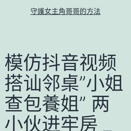
跳
守護女主角哥哥的方法
至
主
要
內
容
模仿抖音视频
搭讪邻桌”小姐
查包養姐” 两
小伙进牢房 _