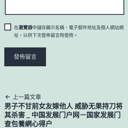
在
瀏覽器
中儲存顯示名稱、電子郵件地址及個人網站網
址，以供下次發佈留言時使用。
文
上一篇文章
男子不甘前女友嫁他人 威胁无果持刀将
章
其杀害 _ 中国发展门户网－国家发展门
導
查包養網心得户