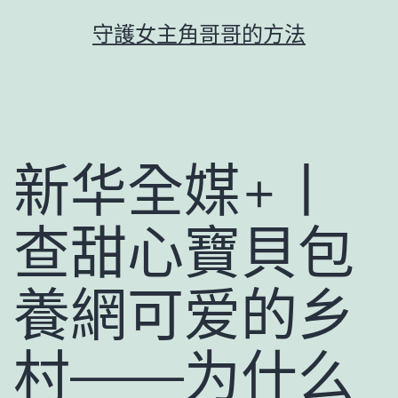
跳
守護女主角哥哥的方法
至
主
要
內
容
新华全媒+丨
查甜心寶貝包
養網可爱的乡
村——为什么