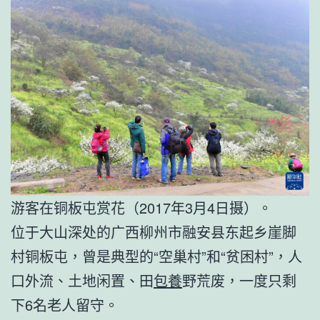
游客在铜板屯赏花（2017年3月4日摄）。
位于大山深处的广西柳州市融安县东起乡崖脚
村铜板屯，曾是典型的“空巢村”和“贫困村”，人
口外流、土地闲置、田
包養
野荒废，一度只剩
下6名老人留守。