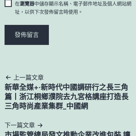
在
瀏覽器
中儲存顯示名稱、電子郵件地址及個人網站網
址，以供下次發佈留言時使用。
文
上一篇文章
新華全媒+·新時代中國調研行之長三角
章
篇丨浙江桐鄉濮院去九宮格講座打造長
導
三角時尚產業集群_中國網
覽
下一篇文章
市場監管總局發文推動企業改進包裝 讓