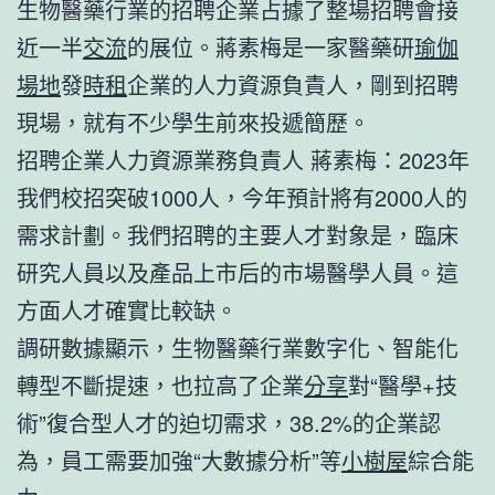
生物醫藥行業的招聘企業占據了整場招聘會接
近一半
交流
的展位。蔣素梅是一家醫藥研
瑜伽
場地
發
時租
企業的人力資源負責人，剛到招聘
現場，就有不少學生前來投遞簡歷。
招聘企業人力資源業務負責人 蔣素梅：2023年
我們校招突破1000人，今年預計將有2000人的
需求計劃。我們招聘的主要人才對象是，臨床
研究人員以及產品上市后的市場醫學人員。這
方面人才確實比較缺。
調研數據顯示，生物醫藥行業數字化、智能化
轉型不斷提速，也拉高了企業
分享
對“醫學+技
術”復合型人才的迫切需求，38.2%的企業認
為，員工需要加強“大數據分析”等
小樹屋
綜合能