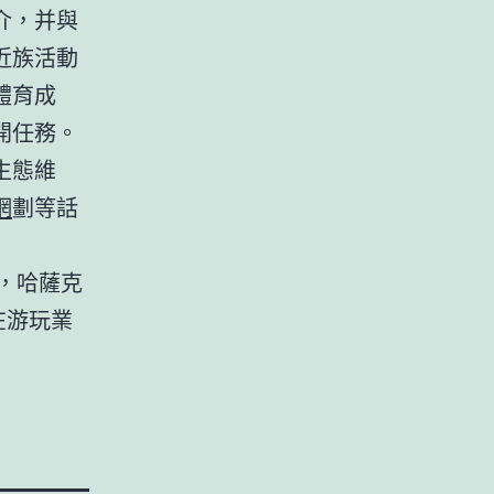
介，并與
近族活動
體育成
開任務。
生態維
網
劃等話
，哈薩克
在游玩業