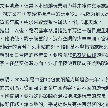
文明遺產，但當下本國游玩業潛力并未獲得充足施展
，游玩業在國度經濟構造中的比重從3.7%降落到3.
質的奔騰，需求采取體系性辦法。”托卡耶夫說。
指出，以後，路況基本舉措措施單薄這一題目嚴重
。他唆使，對于破舊的、沒有空調的火車車廂，當
更換新的資料；火車站的外不雅和基本舉措措施應
應對夏日晉陞的客流量，要增開旅
包養網價錢
游熱
字。在航空運輸方面，要加年夜便宜航司在熱點航
表現，2024年是中國“哈
包養網
薩克斯坦游玩年”，
的文明潛力從而吸引更多中國游客，對本國的游玩
。他提到，要特殊追蹤關心邊疆地域游玩業的成長
做好任務，讓本地的居平易近點具有招待游客的才