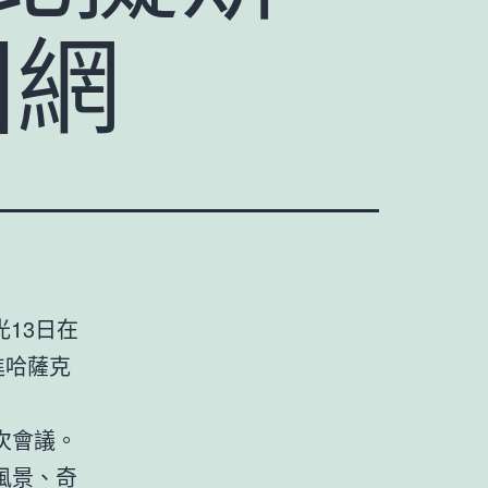
國網
13日在
進哈薩克
次會議。
風景、奇