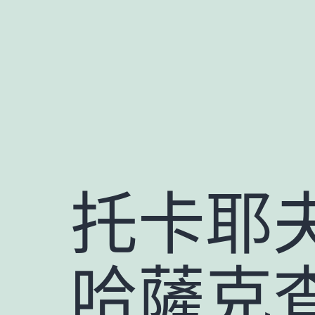
跳
至
主
要
內
容
托卡耶
哈薩克