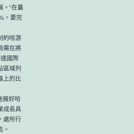
。“在曩
2%。要完
制約哈游
局需在將
到達國際
點區域列
路上的比
施展好哈
業成長具
，處所行
能。