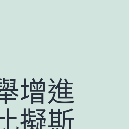
舉增進
比擬斯