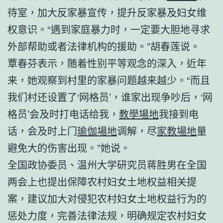
待室，加大反家暴宣传，提升反家暴及妇女维
权意识。“遇到家庭暴力时，一定要大胆地寻求
外部帮助或者法律机构的援助。”胡春莲说。
覃春芬表示，随着性别平等观念的深入，近年
来，她观察到村里的家暴问题越来越少。“而且
我们村还设置了‘网格员’，谁家出现争吵后，‘网
格员’会及时打电话给我，
教學場地
我接到电
话，会及时上门
瑜伽場地
调解，尽
家教場地
量
避免大的伤害出现。”她说。
全国政协委员、温州大学研究员蒋胜男在全国
两会上也提出保障农村妇女土地权益相关提
案，建议加大对侵犯农村妇女土地权益行为的
惩处力度，完善法律法规，明确规定农村妇女