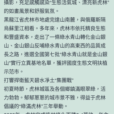
攝影，充足感觸感染“生態活氣城、漂亮新虎林”
的如畫風景和舒服氣氛。
黑龍江省虎林市地處完達山南麓，與俄羅斯隔
烏蘇里江相看。多年來，虎林市依托精良生態
和豐盛資本，走出了一條綠水青山轉化金山銀
山、金山銀山反哺綠水青山的高東西的品質成
長之路，進選全國第七批“綠水青山就是金山銀
山”實行立異基地名單，獲評國度生態文明扶植
示范市。
打響捍衛藍天碧水凈土“集團戰”
初夏時節，虎林城區及各個鄉鎮滿眼翠綠，活
力勃勃。郁郁蔥蔥的城市景不雅，得益于虎林
倡議的“綠滿虎林”三年舉動。