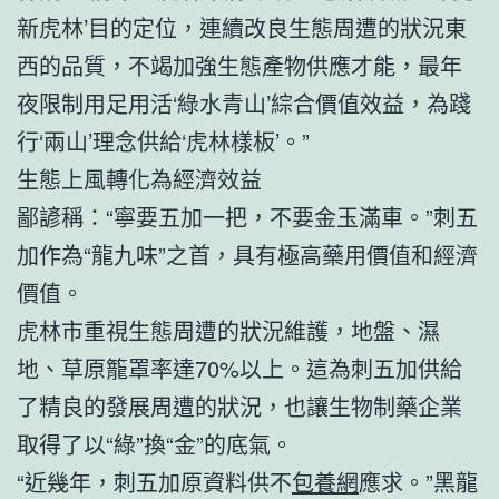
新虎林’目的定位，連續改良生態周遭的狀況東
西的品質，不竭加強生態產物供應才能，最年
夜限制用足用活‘綠水青山’綜合價值效益，為踐
行‘兩山’理念供給‘虎林樣板’。”
生態上風轉化為經濟效益
鄙諺稱：“寧要五加一把，不要金玉滿車。”刺五
加作為“龍九味”之首，具有極高藥用價值和經濟
價值。
虎林市重視生態周遭的狀況維護，地盤、濕
地、草原籠罩率達70%以上。這為刺五加供給
了精良的發展周遭的狀況，也讓生物制藥企業
取得了以“綠”換“金”的底氣。
“近幾年，刺五加原資料供不
包養網
應求。”黑龍