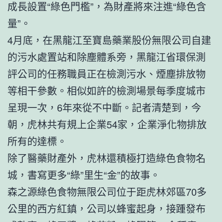
成長設置“綠色門檻”，為財產將來注進“綠色含
量”。
4月底，在黑龍江至寶島藥業股份無限公司自建
的污水處置站和除塵體系旁，黑龍江省環保測
評公司的任務職員正在檢測污水、煙塵排放物
等相干參數。相似如許的檢測場景每季度城市
呈現一次，6年來從不中斷。記者清楚到，今
朝，虎林共有規上企業54家，企業淨化物排放
所有的達標。
除了醫藥財產外，虎林還積極打造綠色食物名
城，書寫更多“綠”里生“金”的故事。
森之源綠色食物無限公司位于距虎林郊區70多
公里的西方紅鎮，公司以蜂蜜起身，接踵發布