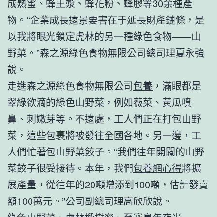
成熟蜜、蜂王漿、蜂花粉、蜂膠等30余種產
物。“企業成長遠景要害在于延長財產鏈條，是
以我將眼光鎖定虎林的另一種綠色食物——山
野菜。”森之源綠色食物無限公司總司理夏永強
說。
走進森之源綠色食物無限公司
包養
，滿眼都是
翠綠欲滴的綠色山野菜，例如薇菜、黃瓜噴
鼻、刺嫩芽等。不遠處，工人們正在打包山野
菜，這些包裹將被發往全國各地。另一邊，工
人們忙著包山野菜餃子。“我們往年開闢的山野
菜餃子很受接待。本年，我們
包養網心得
將擴
展產量，從往年的20噸增添到100噸，估計發賣
額100萬元。”公司副總司理高欣欣說。