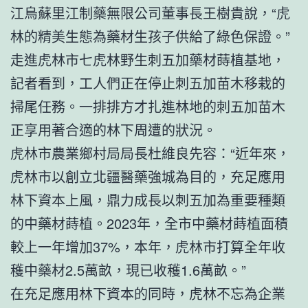
江烏蘇里江制藥無限公司董事長王樹貴說，“虎
林的精美生態為藥材生孩子供給了綠色保證。”
走進虎林市七虎林野生刺五加藥材蒔植基地，
記者看到，工人們正在停止刺五加苗木移栽的
掃尾任務。一排排方才扎進林地的刺五加苗木
正享用著合適的林下周遭的狀況。
虎林市農業鄉村局局長杜維良先容：“近年來，
虎林市以創立北疆醫藥強城為目的，充足應用
林下資本上風，鼎力成長以刺五加為重要種類
的中藥材蒔植。2023年，全市中藥材蒔植面積
較上一年增加37%，本年，虎林市打算全年收
穫中藥材2.5萬畝，現已收穫1.6萬畝。”
在充足應用林下資本的同時，虎林不忘為企業