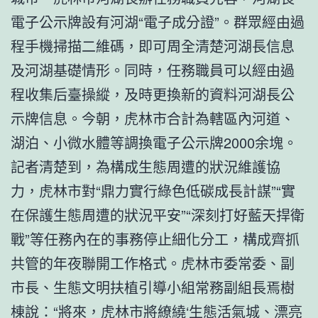
電子公示牌設有河湖“電子成分證”。群眾經由過
程手機掃描二維碼，即可周全清楚河湖長信息
及河湖基礎情形。同時，任務職員可以經由過
程收集后臺操縱，及時更換新的資料河湖長公
示牌信息。今朝，虎林市合計為轄區內河道、
湖泊、小微水體等調換電子公示牌2000余塊。
記者清楚到，為構成生態周遭的狀況維護協
力，虎林市對“鼎力實行綠色低碳成長計謀”“實
在保護生態周遭的狀況平安”“深刻打好藍天捍衛
戰”等任務內在的事務停止細化分工，構成齊抓
共管的年夜聯開工作格式。虎林市委常委、副
市長、生態文明扶植引導小組常務副組長焉樹
棟說：“將來，虎林市將繚繞‘生態活氣城、漂亮