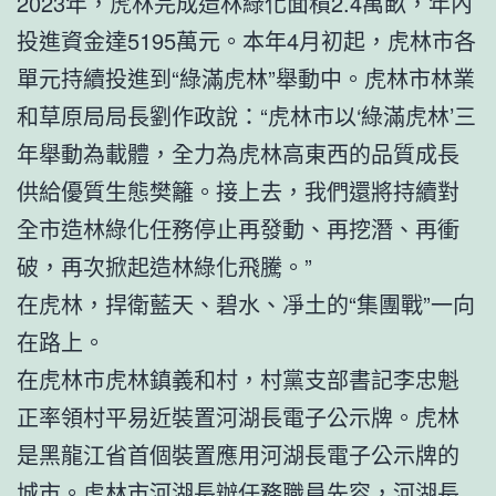
2023年，虎林完成造林綠化面積2.4萬畝，年內
投進資金達5195萬元。本年4月初起，虎林市各
單元持續投進到“綠滿虎林”舉動中。虎林市林業
和草原局局長劉作政說：“虎林市以‘綠滿虎林’三
年舉動為載體，全力為虎林高東西的品質成長
供給優質生態樊籬。接上去，我們還將持續對
全市造林綠化任務停止再發動、再挖潛、再衝
破，再次掀起造林綠化飛騰。”
在虎林，捍衛藍天、碧水、凈土的“集團戰”一向
在路上。
在虎林市虎林鎮義和村，村黨支部書記李忠魁
正率領村平易近裝置河湖長電子公示牌。虎林
是黑龍江省首個裝置應用河湖長電子公示牌的
城市。虎林市河湖長辦任務職員先容，河湖長