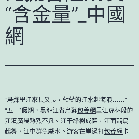
“含金量”_中國
網
“烏蘇里江來長又長，藍藍的江水起海浪……”
“五一”假期，黑龍江省烏蘇
包養網
里江虎林段的
江濱廣場熱烈不凡。江干綠樹成蔭，江面鷗鳥
起舞，江中群魚戲水。游客在岸邊打
包養網
卡