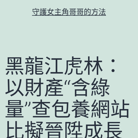
跳
守護女主角哥哥的方法
至
主
要
內
容
黑龍江虎林：
以財產“含綠
量”查包養網站
比擬晉陞成長