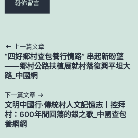
文
上一篇文章
“四好鄉村查包養行情路” 串起新盼望
章
——鄉村公路扶植展就村落復興平坦大
導
路_中國網
覽
下一篇文章
文明中國行·傳統村人文記憶志丨控拜
村：600年間回蕩的銀之歌_中國查包
養網網