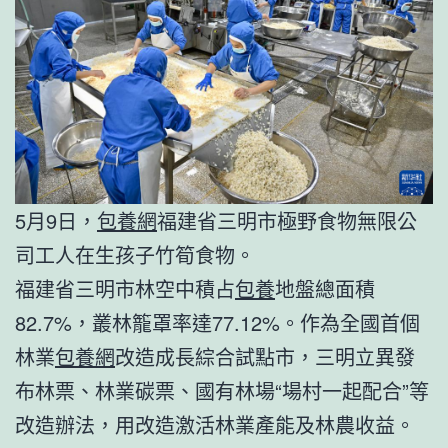
5月9日，
包養網
福建省三明市極野食物無限公
司工人在生孩子竹筍食物。
福建省三明市林空中積占
包養
地盤總面積
82.7%，叢林籠罩率達77.12%。作為全國首個
林業
包養網
改造成長綜合試點市，三明立異發
布林票、林業碳票、國有林場“場村一起配合”等
改造辦法，用改造激活林業產能及林農收益。