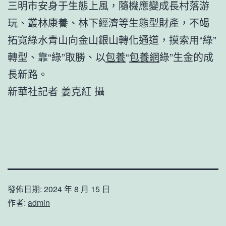
三明市安身于生態上風，隨機應變成長村落游
玩、叢林康養、林下經濟等生態型財產，不竭
拓寬綠水青山向金山銀山轉化通道，摸索用“綠”
轉型、靠“綠”取勝、以
包養
“
包養網
綠”生金的成
長新路。
新華社記者 姜克紅 攝
發佈日期:
2024 年 8 月 15 日
作者:
admin