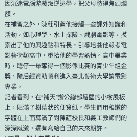
因沉迷電腦游戲叛逆逃學，把父母愁得焦頭爛
額。
在補習之外，陳葒引薦他接觸一些課外知識和
活動，如心理學、水上探險、戲劇電影等，摸
索出了他的興趣點和特長，引導培養他報考電
影藝術類高中，重拾他的學習熱情。高中畢業
時，聰仔一舉奪得一個影像比賽的青少年組金
獎，隨后經資助順利進入臺北藝術大學讀電影
專業。
記者看到，在“補天”辦公總部墻壁的小樹展板
上，貼滿了樹葉狀的便簽紙。學生們用稚嫩的
字體在上面寫滿了對陳葒校長和義工教師們的
深深感激，還有寫給自己的未來期許。