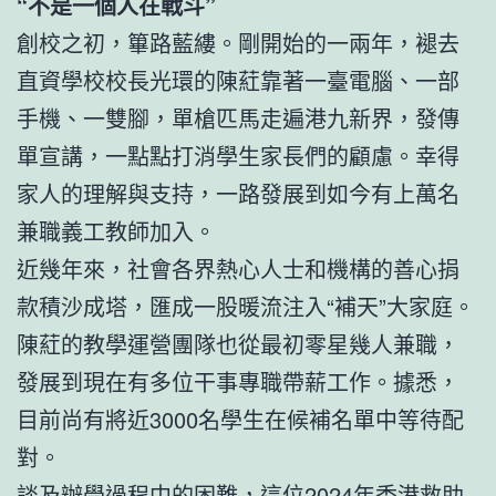
“不是一個人在戰斗”
創校之初，篳路藍縷。剛開始的一兩年，褪去
直資學校校長光環的陳葒靠著一臺電腦、一部
手機、一雙腳，單槍匹馬走遍港九新界，發傳
單宣講，一點點打消學生家長們的顧慮。幸得
家人的理解與支持，一路發展到如今有上萬名
兼職義工教師加入。
近幾年來，社會各界熱心人士和機構的善心捐
款積沙成塔，匯成一股暖流注入“補天”大家庭。
陳葒的教學運營團隊也從最初零星幾人兼職，
發展到現在有多位干事專職帶薪工作。據悉，
目前尚有將近3000名學生在候補名單中等待配
對。
談及辦學過程中的困難，這位2024年香港救助