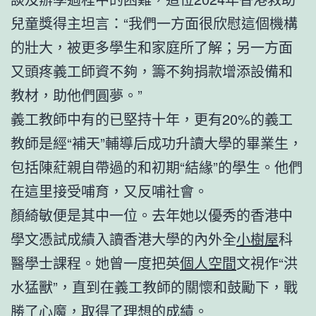
兒童獎得主坦言：“我們一方面很欣慰這個機構
的壯大，被更多學生和家庭所了解；另一方面
又頭疼義工師資不夠，籌不夠捐款增添設備和
教材，助他們圓夢。”
義工教師中有的已堅持十年，更有20%的義工
教師是經“補天”輔導后成功升讀大學的畢業生，
包括陳葒親自帶過的和初期“結緣”的學生。他們
在這里接受哺育，又反哺社會。
顏綺敏便是其中一位。去年她以優秀的香港中
學文憑試成績入讀香港大學的內外全
小樹屋
科
醫學士課程。她曾一度把英
個人空間
文視作“洪
水猛獸”，直到在義工教師的關懷和鼓勵下，戰
勝了心魔，取得了理想的成績。