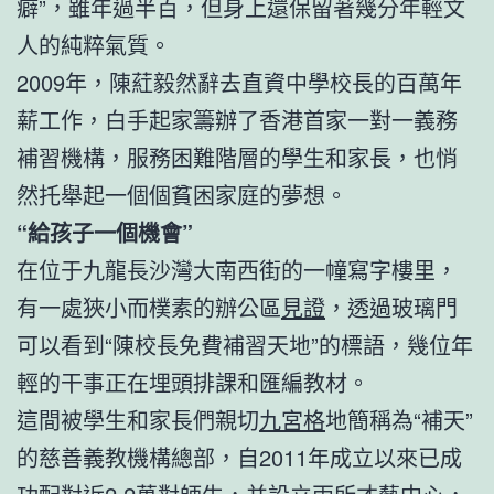
癖”，雖年過半百，但身上還保留著幾分年輕文
人的純粹氣質。
2009年，陳葒毅然辭去直資中學校長的百萬年
薪工作，白手起家籌辦了香港首家一對一義務
補習機構，服務困難階層的學生和家長，也悄
然托舉起一個個貧困家庭的夢想。
“給孩子一個機會”
在位于九龍長沙灣大南西街的一幢寫字樓里，
有一處狹小而樸素的辦公區
見證
，透過玻璃門
可以看到“陳校長免費補習天地”的標語，幾位年
輕的干事正在埋頭排課和匯編教材。
這間被學生和家長們親切
九宮格
地簡稱為“補天”
的慈善義教機構總部，自2011年成立以來已成