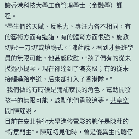
讀香港科技大學工商管理學士（金融學）課
程。
“學生們的天賦、反應力、專注力各不相同，有
的藝術方面有造詣，有的體育方面很強。施教
切記‘一刀切’或填鴨式。”陳葒說，看到才藝班學
員的無限可能，他甚感欣慰，“孩子們有的從未
摸過小提琴，現在卻達到了演奏級；有的從未
接觸過跆拳道，后來卻打入了香港隊。”
“我們做的有時候是彌補家長的角色，幫助開發
孩子的無限可能，鼓勵他們勇敢追夢。
共享空
間
”陳葒說。
目前在臺北藝術大學進修電影的聰仔是陳葒的
“得意門生”。陳葒初見他時，曾是優異生的聰仔