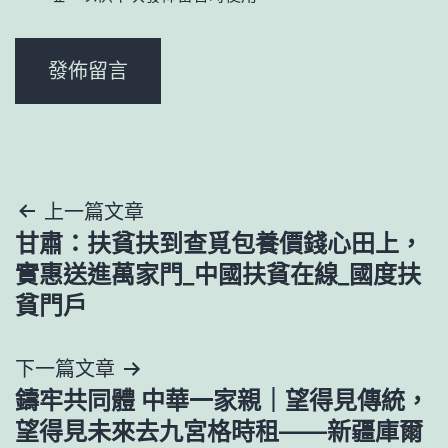
文
上一篇文章
甘肅：扶貧扶到查覓包養價錢心田上，
章
實惠送進萬家門_中國扶貧在線_國度扶
導
貧門戶
覽
下一篇文章
鑄牢共同體 中華一家親｜望得見傳統，
望得見未來去九宮格時租——新疆庫爾