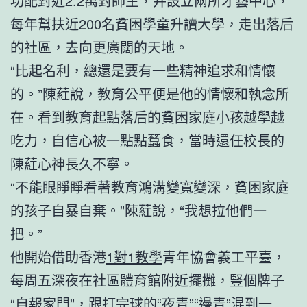
功配對近2.2萬對師生，并設立兩所才藝中心，
每年幫扶近200名貧困學童升讀大學，走出落后
的社區，去向更廣闊的天地。
“比起名利，總還是要有一些精神追求和情懷
的。”陳葒說，教育公平便是他的情懷和執念所
在。看到教育起點落后的貧困家庭小孩越學越
吃力，自信心被一點點蠶食，當時還任校長的
陳葒心神長久不寧。
“不能眼睜睜看著教育鴻溝變寬變深，貧困家庭
的孩子自暴自棄。”陳葒說，“我想拉他們一
把。”
他開始借助香港
1對1教學
青年協會義工平臺，
每周五深夜在社區體育館附近擺攤，豎個牌子
“自報家門”，跟打完球的“夜青”“邊青”混到一