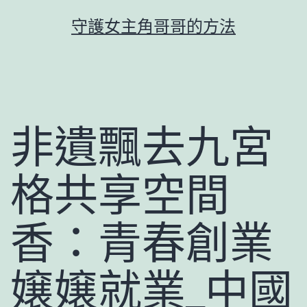
跳
守護女主角哥哥的方法
至
主
要
內
容
非遺飄去九宮
格共享空間
香：青春創業
嬢嬢就業_中國