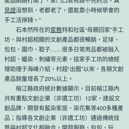
產品銷路打開了，家門口就有趕不完的活。真
見證
沒想到，老都老了，還能靠小時候學會的
手工活掙錢。”
石本然所在的
家教
特和社區“母親回家”手工
坊，與村超相關的文創產品都很暢銷，足球、
包包、圍巾、鞋子……很多日常用品都被融入
村超、蠟染、刺繡等元素。這家手工坊的總經
理助理于海峰介紹，村超“出圈”以來，各類文創
產品銷量增長了20%以上。
榕江縣政府統計數據顯示，目前榕江縣內
共有重點文創企業（非遺工坊）12家，建設文
創品牌，開發有藍染家居、染花集等400多種產
品；指導各文創企業（非遺工坊）通過傳統技
藝與村超文化相融合，開發服飾、包包、玩