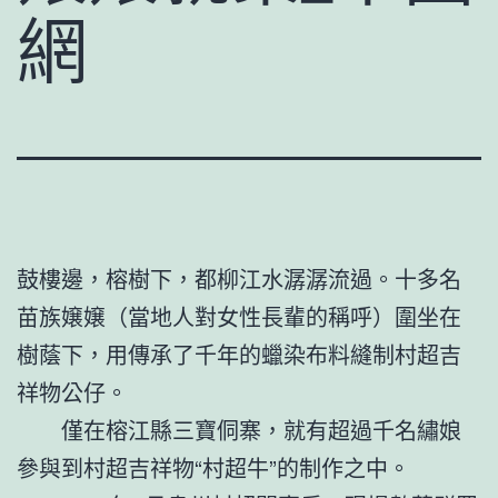
網
鼓樓邊，榕樹下，都柳江水潺潺流過。十多名
苗族嬢嬢（當地人對女性長輩的稱呼）圍坐在
樹蔭下，用傳承了千年的蠟染布料縫制村超吉
祥物公仔。
僅在榕江縣三寶侗寨，就有超過千名繡娘
參與到村超吉祥物“村超牛”的制作之中。