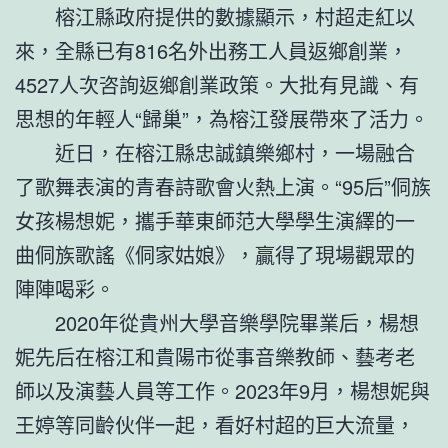
榕江縣政府提供的數據顯示，村超走紅以
來，全縣已有816名外出務工人員返鄉創業，
4527人次咨詢返鄉創業政策。大批有見識、有
思想的年輕人“歸巢”，為榕江發展帶來了活力。
近日，在榕江縣忠誠鎮樂鄉村，一場融合
了歌舞表演的青春詩歌會火熱上演。“95后”侗族
女孩楊想妮，攜手華東師范大學學生演繹的一
曲侗族歌謠《侗家姑娘》，贏得了現場觀眾的
陣陣喝彩。
2020年從貴州大學音樂學院畢業后，楊想
妮先后在榕江和貴陽市從事音樂教師、藝考老
師以及演藝人員等工作。2023年9月，楊想妮與
王婷等同齡伙伴一起，看好村超的巨大流量，