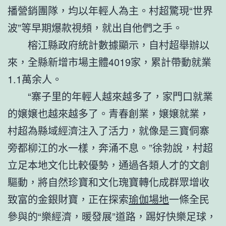
播營銷團隊，均以年輕人為主。村超驚現“世界
波”等早期爆款視頻，就出自他們之手。
榕江縣政府統計數據顯示，自村超舉辦以
來，全縣新增市場主體4019家，累計帶動就業
1.1萬余人。
“寨子里的年輕人越來越多了，家門口就業
的嬢嬢也越來越多了。青春創業，嬢嬢就業，
村超為縣域經濟注入了活力，就像是三寶侗寨
旁都柳江的水一樣，奔涌不息。”徐勃說，村超
立足本地文化比較優勢，通過各類人才的文創
驅動，將自然珍寶和文化瑰寶轉化成群眾增收
致富的金銀財寶，正在探索
瑜伽場地
一條全民
參與的“樂經濟，暖發展”道路，踢好快樂足球，