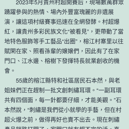
2023年5月貴州村超開賽后，現場數萬群眾
踴躍參與的熱情、場內外豐富瑰麗的非遺展
演，讓這項村級賽事迅速在全網發酵。村超爆
紅，讓貴州多彩民族文化“被看見”，更帶動了當
地特色服飾等手工藝品“出圈”，榕江村寨里以往
賦閑在家、照看孫輩的嬢嬢們，因此有了在家
門口、江水邊、榕樹下發揮特長就業創收的機
會。
55歲的榕江縣特和社區居民石本然，與老
姐妹們正在趕制一批文創刺繡耳環。“一副耳環
共有四個面，每一針都要仔細，才能美觀。”石
本然說，“刺繡是我們從小就學的手藝，但在村
超火爆之前，做得再好也賣不出去。現在刺繡