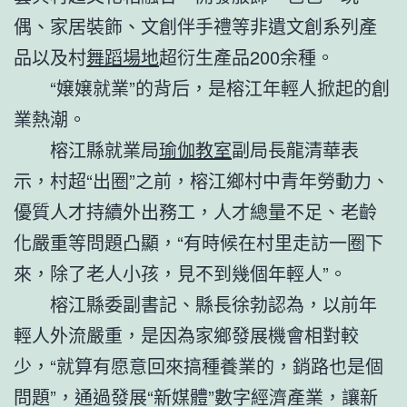
偶、家居裝飾、文創伴手禮等非遺文創系列產
品以及村
舞蹈場地
超衍生產品200余種。
“嬢嬢就業”的背后，是榕江年輕人掀起的創
業熱潮。
榕江縣就業局
瑜伽教室
副局長龍清華表
示，村超“出圈”之前，榕江鄉村中青年勞動力、
優質人才持續外出務工，人才總量不足、老齡
化嚴重等問題凸顯，“有時候在村里走訪一圈下
來，除了老人小孩，見不到幾個年輕人”。
榕江縣委副書記、縣長徐勃認為，以前年
輕人外流嚴重，是因為家鄉發展機會相對較
少，“就算有愿意回來搞種養業的，銷路也是個
問題”，通過發展“新媒體”數字經濟產業，讓新