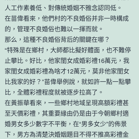
人工作素養低、對傳統婚姻不雅念認同低。
在苗偉看來，他們村的不良婚俗并非一時構成
的，管理不良婚俗也難以一揮而就。
那么，這種不良婚俗背后的關鍵在哪？
“特殊是在鄉村，大師都比擬好體面，也不難停
止攀比。好比，他家閨女成婚彩禮16萬元，我
家閨女成婚彩禮為啥才12萬元，莫非他家閨女
比我家的好？”苗偉舉例說，就如許一點一點攀
比，全體彩禮程度就被逐步拉高了。
在黃振華看來，一些鄉村地域呈現高額彩禮甚
至天價彩禮，其重要緣由仍是由于今朝鄉村適
婚男女多少數字不平衡，在“男多女少”的佈景
下，男方為清楚決婚姻題目不得不推高彩禮金