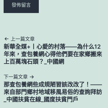
文
上一篇文章
新華全媒+丨心愛的村落——為什么12
章
年來，查包養網心得他們要在家鄉搬來
導
上百萬塊石頭？_中國網
覽
下一篇文章
那查包養網些成規陋習該改改了！——
來自部門鄉村地域移風易俗的查詢拜訪
_中國扶貧在線_國度扶貧門戶