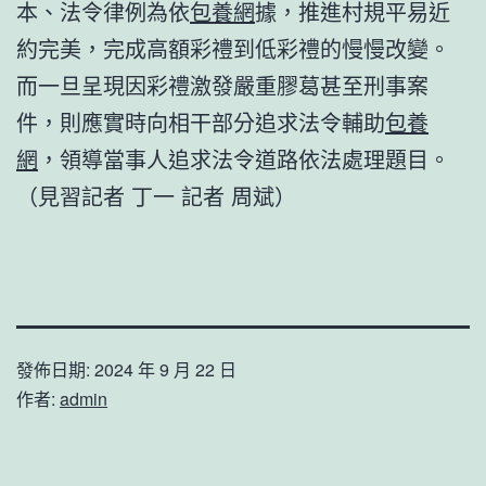
本、法令律例為依
包養網
據，推進村規平易近
約完美，完成高額彩禮到低彩禮的慢慢改變。
而一旦呈現因彩禮激發嚴重膠葛甚至刑事案
件，則應實時向相干部分追求法令輔助
包養
網
，領導當事人追求法令道路依法處理題目。
（見習記者 丁一 記者 周斌）
發佈日期:
2024 年 9 月 22 日
作者:
admin