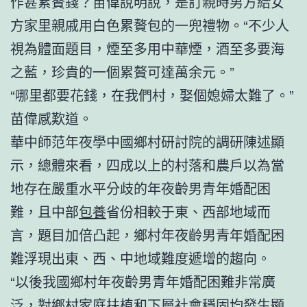
作甚累贅錢？苗偉說明說，是訂親時男方給女
方家里親戚用白色累贅包的一兜禮物。“不少人
視為體面題目，煙至多用中華煙，酒至多要海
之藍，珍貴的一個累贅可達萬余元。”
“哪里都要花錢，在我們村，娶個媳婦太難了。”
苗偉感歎道。
華中師范年夜學中國鄉村研討院的調研陳述顯
示，總體來看，四成以上的村落和農戶以為當
地存在嚴重水平分歧的年夜齡男青年婚配困
難，且中部
包養
省份相較于東、西部地域而
言，題目加倍凸起，鄉村年夜齡男青年婚配困
難浮現出東、西、中地域難度遞增的趨向。
“以後我國鄉村年夜齡男青年婚配困難非常廣
泛，對鄉村家庭扶植和下層社會穩固均發生顯