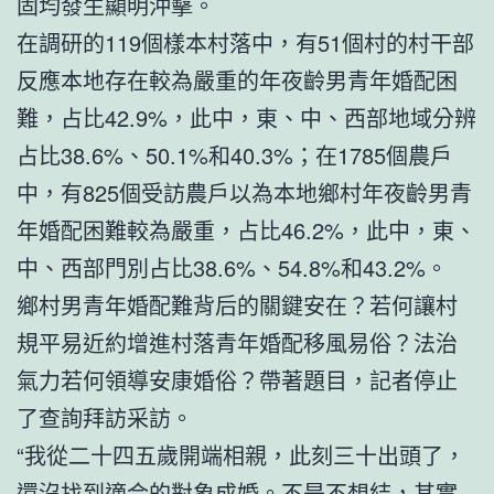
固均發生顯明沖擊。
在調研的119個樣本村落中，有51個村的村干部
反應本地存在較為嚴重的年夜齡男青年婚配困
難，占比42.9%，此中，東、中、西部地域分辨
占比38.6%、50.1%和40.3%；在1785個農戶
中，有825個受訪農戶以為本地鄉村年夜齡男青
年婚配困難較為嚴重，占比46.2%，此中，東、
中、西部門別占比38.6%、54.8%和43.2%。
鄉村男青年婚配難背后的關鍵安在？若何讓村
規平易近約增進村落青年婚配移風易俗？法治
氣力若何領導安康婚俗？帶著題目，記者停止
了查詢拜訪采訪。
“我從二十四五歲開端相親，此刻三十出頭了，
還沒找到適合的對象成婚。不是不想結，其實