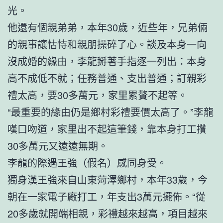
光。
他還有個親弟弟，本年30歲，近些年，兄弟倆
的親事讓怙恃和親朋操碎了心。談及本身一向
沒成婚的緣由，李龍掰著手指逐一列出：本身
高不成低不就；任務普通、支出普通；訂親彩
禮太高，要30多萬元，家里累贅不起等。
“最重要的緣由仍是鄉村彩禮要價太高了。”李龍
嘆口吻道，家里出不起這筆錢，靠本身打工攢
30多萬元又遠遠無期。
李龍的際遇王強（假名）感同身受。
獨身漢王強來自山東菏澤鄉村，本年33歲，今
朝在一家電子廠打工，年支出3萬元擺佈。“從
20多歲就開端相親，彩禮越來越高，項目越來