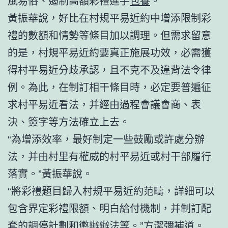
風易俗、遏制高額彩禮進手
包養
。
黃振華說，好比在村規平易近約中增添限制彩
禮的數額和情勢等條目加以調理。但需求留意
的是，村規平易近約要真正施展功效，必需獲
得村平易近分歧承認，且不克不及違背法令律
例。為此，在制訂相干條目時，必定要普遍征
求村平易近看法，并經由過程會議會商、表
決、簽字等方法確立上去。
“為增添效率，最好制定一些鼓勵或許處分辦
法，并由村里有權威的村平易近或村干部履行
落實。”黃振華說。
“將彩禮題目歸入村規平易近約范疇，詳細可以
包含界定彩禮限額、明白給付機制，并制訂配
套的調停計劃和懲辦辦法等。”方潔彌補道。