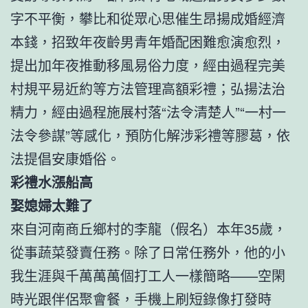
字不平衡，攀比和從眾心思催生昂揚成婚經濟
本錢，招致年夜齡男青年婚配困難愈演愈烈，
提出加年夜推動移風易俗力度，經由過程完美
村規平易近約等方法管理高額彩禮；弘揚法治
精力，經由過程施展村落“法令清楚人”“一村一
法令參謀”等感化，預防化解涉彩禮等膠葛，依
法提倡安康婚俗。
彩禮水漲船高
娶媳婦太難了
來自河南商丘鄉村的李龍（假名）本年35歲，
從事蔬菜發賣任務。除了日常任務外，他的小
我生涯與千萬萬萬個打工人一樣簡略——空閑
時光跟伴侶聚會餐，手機上刷短錄像打發時