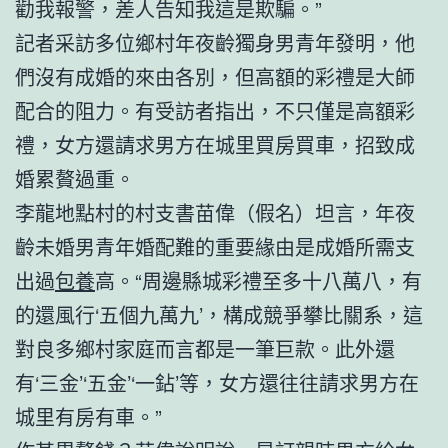
勸我報警，差人告知我這是欺騙。”
記者采訪多位鄉村年夜齡獨身男青年發明，他
們沒有成婚的來由各別，但高額的彩禮是大師
配合的阻力。有受訪者指出，不只僅是高額彩
禮，女方還請求男方在城里買房買車，招致成
婚累贅過重。
李龍地點村的村支書苗偉（假名）坦言，年夜
齡未婚男青年婚配難的重要緣由是成婚所需支
出過
包養
高。“周邊縣城彩禮至多十八萬八，有
的還風行‘五個九萬九’，構成競爭攀比關系，這
對良多鄉村家庭而言都是一筆巨款。此外還
有‘三金’‘五金’‘一鉆’等，女方還往往請求男方在
城里有房有車。”