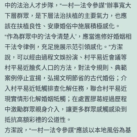
中的法治人才步隊，“一村一法令參謀”辦事寬大
下層群眾，是下層法治扶植的主要氣力，也應
該在扶植良性、安康婚俗中施展積極感化。
“作為群眾中的‘法令清楚人’，應當進修好婚姻相
干法令律例，充足施展示范引領感化。”方潔
說，可以經由過程文娛扮演、村平易近會議等
村平易近膾炙人口的方法，對法令規則、典範
案例停止宣揚，弘揚文明節省的古代婚俗；介
入村平易近牴觸排查化解任務，聯合村平易近
現實情形化解婚姻牴觸；在處置膠葛經過歷程
中激勵群眾親身介入，讓更多群眾感觸感染到
抵抗高額彩禮的公道性。
方潔說，“一村一法令參謀”應該以本地風俗為基