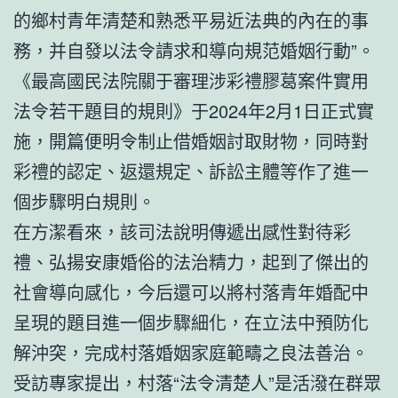
的鄉村青年清楚和熟悉平易近法典的內在的事
務，并自發以法令請求和導向規范婚姻行動”。
《最高國民法院關于審理涉彩禮膠葛案件實用
法令若干題目的規則》于2024年2月1日正式實
施，開篇便明令制止借婚姻討取財物，同時對
彩禮的認定、返還規定、訴訟主體等作了進一
個步驟明白規則。
在方潔看來，該司法說明傳遞出感性對待彩
禮、弘揚安康婚俗的法治精力，起到了傑出的
社會導向感化，今后還可以將村落青年婚配中
呈現的題目進一個步驟細化，在立法中預防化
解沖突，完成村落婚姻家庭範疇之良法善治。
受訪專家提出，村落“法令清楚人”是活潑在群眾