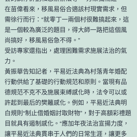
在苗偉看來，移風易俗合適該村現實需求，但
需徐行而行：“就零丁一兩個村很難搞起來，這
是一個較為廣泛的題目，得大師一路把這個風
尚搞好，移風易俗急不得。”
受訪專家還指出，處理困難需求施展法治的氣
力。
黃振華告知記者，平易近法典為村落青年婚配
行動供給了基礎的行動規范和原則。當現有品
德規范不克不及施展束縛感化時，法令可以或
許起到最后的樊籬感化。例如，平易近法典明
白規則“制止借婚姻討取財物”，對于高額彩禮題
目就具有遏制感化。“應加年夜法治宣揚力度，
讓平易近法典貫串于人們的日常生涯，讓更多