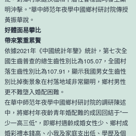
明沖擊。”華中師范年夜學中國鄉村研討院傳授
黃振華說。
好體面易攀比
帶來繁重累贅
依據2021年《中國統計年鑒》統計，第七次全
國生齒普查的總生齒性別比為105.07，全國村
落生齒性別比為107.91，顯示我國男女生齒性
別比掉衡景象在村落地域非常顯明，鄉村男性
更不難墮入婚配困難。
在華中師范年夜學中國鄉村研討院的調研陳述
中，將鄉村年夜齡青年婚配難的成因回結于“一
少一高三低”，即鄉村適齡成婚女性少、鄉村成
婚彩禮本錢高、小我及家庭支出低、學歷及個