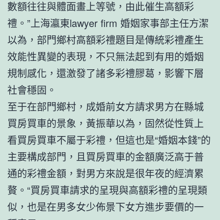
數額往往與體面畫上等號，由此催生高額彩
禮。”上海瀛東lawyer firm 婚姻家事部主任方潔
以為，部門鄉村高額彩禮題目是傳統彩禮產生
效能性異變的表現，不只無法起到有用的婚姻
規制感化，還激發了諸多彩禮膠葛，影響下層
社會穩固。
至于在部門鄉村，成婚前女方請求男方在縣城
買房買車的景象，黃振華以為，固然從性質上
看買房買車不屬于彩禮，但這也是“婚姻本錢”的
主要構成部門，且買房買車的金額廣泛高于普
通的彩禮金額，對男方來說是很年夜的經濟累
贅。“買房買車請求的呈現與高額彩禮的呈現類
似，也是在男多女少佈景下女方進步要價的一