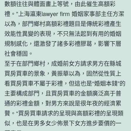
數額往往與體面畫上等號，由此催生高額彩
禮。”上海瀛東lawyer firm 婚姻家事部主任方潔
以為，部門鄉村高額彩禮題目是傳統彩禮產生
效能性異變的表現，不只無法起到有用的婚姻
規制感化，還激發了諸多彩禮膠葛，影響下層
社會穩固。
至于在部門鄉村，成婚前女方請求男方在縣城
買房買車的景象，黃振華以為，固然從性質上
看買房買車不屬于彩禮，但這也是“婚姻本錢”的
主要構成部門，且買房買車的金額廣泛高于普
通的彩禮金額，對男方來說是很年夜的經濟累
贅。“買房買車請求的呈現與高額彩禮的呈現類
似，也是在男多女少佈景下女方進步要價的一