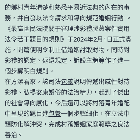
的鄉村青年清楚和熟悉平易近法典的內在的事
務，并自發以法令請求和導向規范婚姻行動”。
《最高國民法院關于審理涉彩禮膠葛案件實用
法令若干題目的規則》于2024年2月1日正式實
施，開篇便明令制止借婚姻討取財物，同時對
彩禮的認定、返還規定、訴訟主體等作了進一
個步驟明白規則。
在方潔看來，該司法
包養
說明傳遞出感性對待
彩禮、弘揚安康婚俗的法治精力，起到了傑出
的社會導向感化，今后還可以將村落青年婚配
中呈現的題目進
包養
一個步驟細化，在立法中
預防化解沖突，完成村落婚姻家庭範疇之良法
善治。