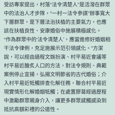
受訪專家提出，村落“法令清楚人”是活潑在群眾
中的法治人才步隊，“一村一法令參謀”辦事寬大
下層群眾，是下層法治扶植的主要氣力，也應
該在扶植良性、安康婚俗中施展積極感化。
“作為群眾中的‘法令清楚人’，應當進修好婚姻相
干法令律例，充足施展示范引領感化。”方潔
說，可以經由過程文娛扮演、村平易近會議等
村平易近膾炙人口的方法，對法令規則、典範
案例停止宣揚，弘揚文明節省的古代婚俗；介
入村平易近牴觸排查化解任務，聯合村平易近
現實情形化解婚姻牴觸；在處置膠葛經過歷程
中激勵群眾親身介入，讓更多群眾感觸感染到
抵抗高額彩禮的公道性。