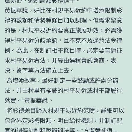
風易俗、遏制高額彩禮進手。
黃振華說，好比在村規平易近約中增添限制彩
禮的數額和情勢等條目加以調理。但需求留意
的是，村規平易近約要真正施展功效，必需獲
得村平易近分歧承認，且不克不及違背法令律
例。為此，在制訂相干條目時，必定要普遍征
求村平易近看法，并經由過程會議會商、表
決、簽字等方法確立上去。
“為增添效率，最好制定一些鼓勵或許處分辦
法，并由村里有權威的村平易近或村干部履行
落實。”黃振華說。
“將彩禮題目歸入村規平易近約范疇，詳細可以
包含界定彩禮限額、明白給付機制，并制訂配
套的調停計劃和懲辦辦法等。”方潔彌補道。