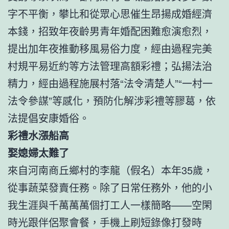
字不平衡，攀比和從眾心思催生昂揚成婚經濟
本錢，招致年夜齡男青年婚配困難愈演愈烈，
提出加年夜推動移風易俗力度，經由過程完美
村規平易近約等方法管理高額彩禮；弘揚法治
精力，經由過程施展村落“法令清楚人”“一村一
法令參謀”等感化，預防化解涉彩禮等膠葛，依
法提倡安康婚俗。
彩禮水漲船高
娶媳婦太難了
來自河南商丘鄉村的李龍（假名）本年35歲，
從事蔬菜發賣任務。除了日常任務外，他的小
我生涯與千萬萬萬個打工人一樣簡略——空閑
時光跟伴侶聚會餐，手機上刷短錄像打發時