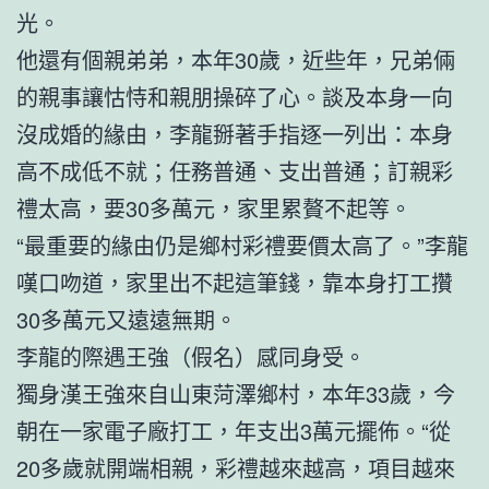
光。
他還有個親弟弟，本年30歲，近些年，兄弟倆
的親事讓怙恃和親朋操碎了心。談及本身一向
沒成婚的緣由，李龍掰著手指逐一列出：本身
高不成低不就；任務普通、支出普通；訂親彩
禮太高，要30多萬元，家里累贅不起等。
“最重要的緣由仍是鄉村彩禮要價太高了。”李龍
嘆口吻道，家里出不起這筆錢，靠本身打工攢
30多萬元又遠遠無期。
李龍的際遇王強（假名）感同身受。
獨身漢王強來自山東菏澤鄉村，本年33歲，今
朝在一家電子廠打工，年支出3萬元擺佈。“從
20多歲就開端相親，彩禮越來越高，項目越來