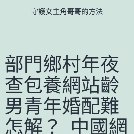
跳
守護女主角哥哥的方法
至
主
要
內
容
部門鄉村年夜
查包養網站齡
男青年婚配難
怎解？_中國網