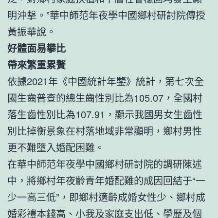
明沖擊。”華中師范年夜學中國鄉村研討院傳授
黃振華說。
好體面易攀比
帶來繁重累贅
依據2021年《中國統計年鑒》統計，第七次全
國生齒普查的總生齒性別比為105.07，全國村
落生齒性別比為107.91，顯示我國男女生齒性
別比掉衡景象在村落地域非常顯明，鄉村男性
更不難墮入婚配困難。
在華中師范年夜學中國鄉村研討院的調研陳述
中，將鄉村年夜齡青年婚配難的成因回結于“一
少一高三低”，即鄉村適齡成婚女性少、鄉村成
婚彩禮本錢高、小我及家庭支出低、學歷及個