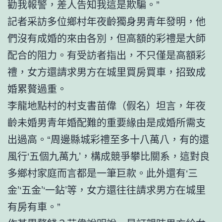
勸我報警，差人告知我這是欺騙。”
記者采訪多位鄉村年夜齡獨身男青年發明，他
們沒有成婚的來由各別，但高額的彩禮是大師
配合的阻力。有受訪者指出，不只僅是高額彩
禮，女方還請求男方在城里買房買車，招致成
婚累贅過重。
李龍地點村的村支書苗偉（假名）坦言，年夜
齡未婚男青年婚配難的重要緣由是成婚所需支
出過高。“周邊縣城彩禮至多十八萬八，有的還
風行‘五個九萬九’，構成競爭攀比關系，這對良
多鄉村家庭而言都是一筆巨款。此外還有‘三
金’‘五金’‘一鉆’等，女方還往往請求男方在城里
有房有車。”