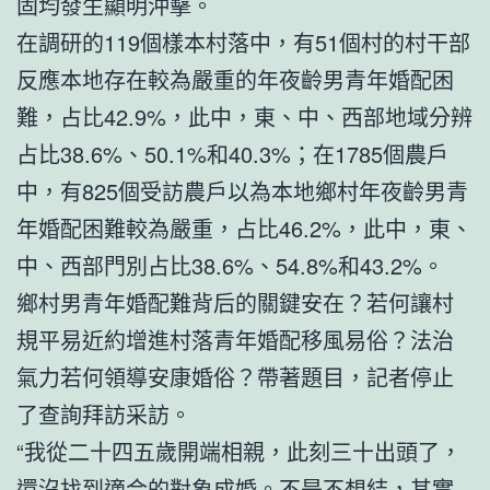
固均發生顯明沖擊。
在調研的119個樣本村落中，有51個村的村干部
反應本地存在較為嚴重的年夜齡男青年婚配困
難，占比42.9%，此中，東、中、西部地域分辨
占比38.6%、50.1%和40.3%；在1785個農戶
中，有825個受訪農戶以為本地鄉村年夜齡男青
年婚配困難較為嚴重，占比46.2%，此中，東、
中、西部門別占比38.6%、54.8%和43.2%。
鄉村男青年婚配難背后的關鍵安在？若何讓村
規平易近約增進村落青年婚配移風易俗？法治
氣力若何領導安康婚俗？帶著題目，記者停止
了查詢拜訪采訪。
“我從二十四五歲開端相親，此刻三十出頭了，
還沒找到適合的對象成婚。不是不想結，其實