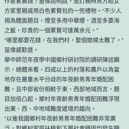
作甚累贅錢？苗偉說明說，是訂親時男方給女
方家里親戚用白色累贅包的一兜禮物。“不少人
視為體面題目，煙至多用中華煙，酒至多要海
之藍，珍貴的一個累贅可達萬余元。”
“哪里都要花錢，在我們村，娶個媳婦太難了。”
苗偉感歎道。
華中師范年夜學中國鄉村研討院的調研陳述顯
示，總體來看，四成以上的村落和農戶以為當
地存在嚴重水平分歧的年夜齡男青年婚配困
難，且中部省份相較于東、西部地域而言，題
目加倍凸起，鄉村年夜齡男青年婚配困難浮現
出東、西、中地域難度遞增的趨向。
“以後我國鄉村年夜齡男青年婚配困難非常廣
泛，對鄉村家庭扶植和下層社會穩固均發生顯