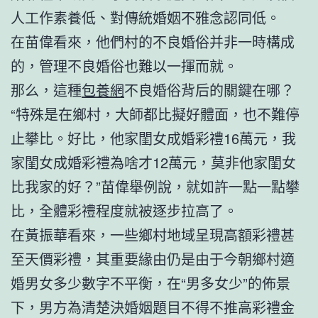
人工作素養低、對傳統婚姻不雅念認同低。
在苗偉看來，他們村的不良婚俗并非一時構成
的，管理不良婚俗也難以一揮而就。
那么，這種
包養網
不良婚俗背后的關鍵在哪？
“特殊是在鄉村，大師都比擬好體面，也不難停
止攀比。好比，他家閨女成婚彩禮16萬元，我
家閨女成婚彩禮為啥才12萬元，莫非他家閨女
比我家的好？”苗偉舉例說，就如許一點一點攀
比，全體彩禮程度就被逐步拉高了。
在黃振華看來，一些鄉村地域呈現高額彩禮甚
至天價彩禮，其重要緣由仍是由于今朝鄉村適
婚男女多少數字不平衡，在“男多女少”的佈景
下，男方為清楚決婚姻題目不得不推高彩禮金