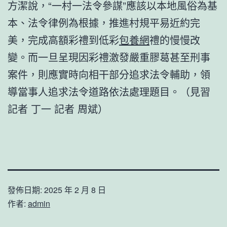
方潔說，“一村一法令參謀”應該以本地風俗為基
本、法令律例為根據，推進村規平易近約完
美，完成高額彩禮到低彩
包養網
禮的慢慢改
變。而一旦呈現因彩禮激發嚴重膠葛甚至刑事
案件，則應實時向相干部分追求法令輔助，領
導當事人追求法令道路依法處理題目。（見習
記者 丁一 記者 周斌）
發佈日期:
2025 年 2 月 8 日
作者:
admin