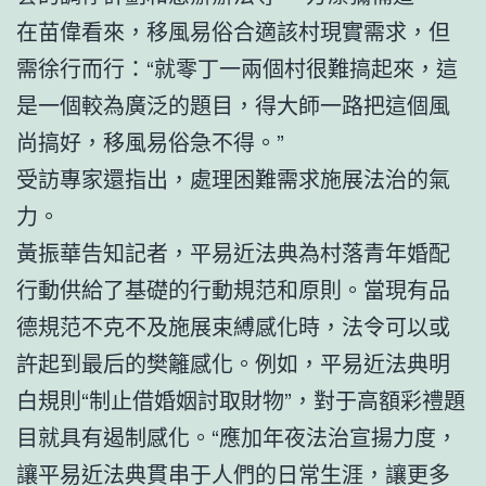
在苗偉看來，移風易俗合適該村現實需求，但
需徐行而行：“就零丁一兩個村很難搞起來，這
是一個較為廣泛的題目，得大師一路把這個風
尚搞好，移風易俗急不得。”
受訪專家還指出，處理困難需求施展法治的氣
力。
黃振華告知記者，平易近法典為村落青年婚配
行動供給了基礎的行動規范和原則。當現有品
德規范不克不及施展束縛感化時，法令可以或
許起到最后的樊籬感化。例如，平易近法典明
白規則“制止借婚姻討取財物”，對于高額彩禮題
目就具有遏制感化。“應加年夜法治宣揚力度，
讓平易近法典貫串于人們的日常生涯，讓更多