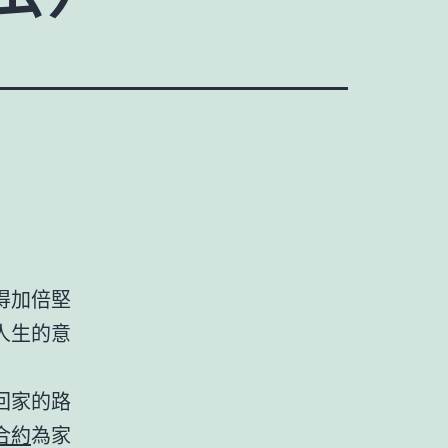
得加倍堅
人生的意
回家的路
合約
為家