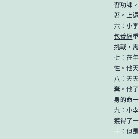
習功課。
著。上還
六：小李
包養網
重
挑戰，需
七：在年
性。他天
八：天天
棄。他了
身的命一
九：小李
獲得了一
十：但是