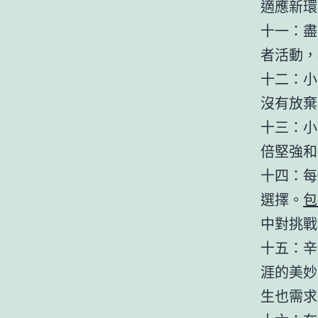
適應新環
十一：盡
者活動，
十二：小
沒有放棄
十三：小
倍堅強和
十四：每
選擇。
包
中對挑戰
十五：辛
涯的美妙
生也需求