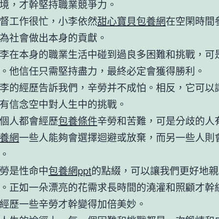
境，才幹堅持職業競爭力。
督工作很忙，小李依然
甜心寶貝包養網
在空閑時間
為社會做出本身的貢獻。
李在本身的職業生活中碰到過良多困難和挑戰，可
。他信任只需堅持盡力，最終必定會獲得勝利。
李的經歷告訴我們，辛勞并不成怕。相反，它可以
有信念空中對人生中的挑戰。
個人都會經歷
包養條件
辛勞和苦難，可是分歧的人
養網
一些人能夠會選擇迴避或放棄，而另一些人則
。
勞是性命中
包養網ppt
的點綴，可以讓我們更好地親
。正如一朵漂亮的花需求長時間的澆灌和照顧才幹
經歷一些辛勞才幹變得加倍美妙。