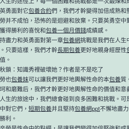
人生的途徑上，每一個困難和挑戰都是一次鍛煉和
英勇面對它
包養合約
們，我們才幹變得加倍成熟和
勞并不成怕，恐怖的是迴避和放棄。只要英勇空中
獲得勝利的喜悅和
包養一個月價錢
成績感。
持盡力和英勇面對第一章
包養網
挑戰是我們在人生
。只要這樣，我們才幹
長期包養
更好地親身經歷性
值。
秋鎖：知識秀裡破壞她？作者是不是吃了
勞也
包養妹
可以讓我們更好地輿解性命的本
包養
質
坷和磨難后，我們才幹更好地輿解性命的價值和意
人生的旅途中，我們總會碰到良多困難和挑戰。可
中對它們，
短期包養
并且堅持
包養網ppt
不懈地盡力
勝利。
辛勞是性命中的點綴，是讓我們變得加倍堅強和成