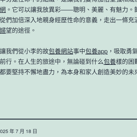
網
。它可以讓我放異彩——聰明、美麗、有魅力。
從們加倍深入地親身經歷性命的意義，走出一條充
婦
望的途徑。
讓我們從小李的故
包養網站
事中
包養app
，吸取勇
前行。在人生的旅途中，無論碰到什么
包養
樣的困
都要堅持不懈地盡力，為本身和家人創造美妙的未
025 年 7 月 18 日