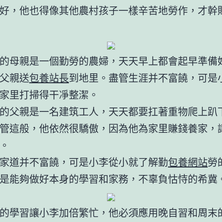
好，他也得像其他農村孩子一樣辛苦地勞作，才幹
的母親是一個勤勞的農婦，天天早上都會起早準備
父親送
包養站長
到地里。盡管生涯并不富饒，可是
家里打掃得干凈整潔。
的父親是一名建筑工人，天天都要扛著重物爬上趴
管這般，他依然很驕傲，因為他為家里賺錢養家，
。
家道并不富饒，可是小李從小就了解勤
包養網站
勞
是能夠做好本身的學習和家務，不辜負怙恃的希冀
的學習讓小李加倍繁忙，他必須應用晚自習和周末