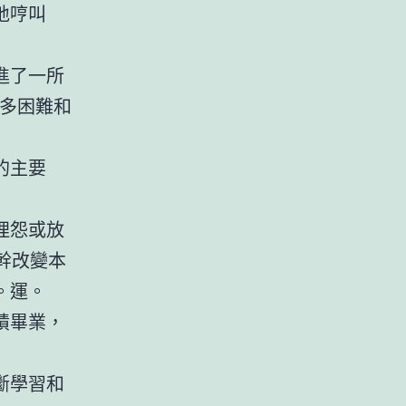
地哼叫
進了一所
多困難和
的主要
埋怨或放
幹改變本
。運。
績畢業，
斷學習和