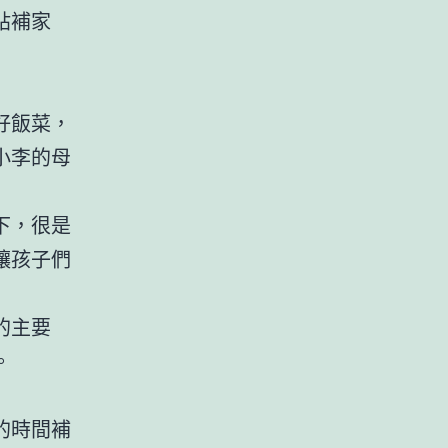
貼補家
好飯菜，
小李的母
下，很是
讓孩子們
的主要
。
的時間補