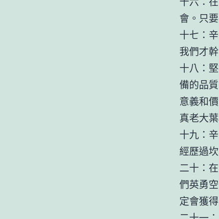
十六：在
會。只要
十七：辛
我們才幹
十八：堅
備的品質
意義和價
真老大葉
十九：辛
經歷過坎
二十：在
們英勇空
定會獲得
二十一：