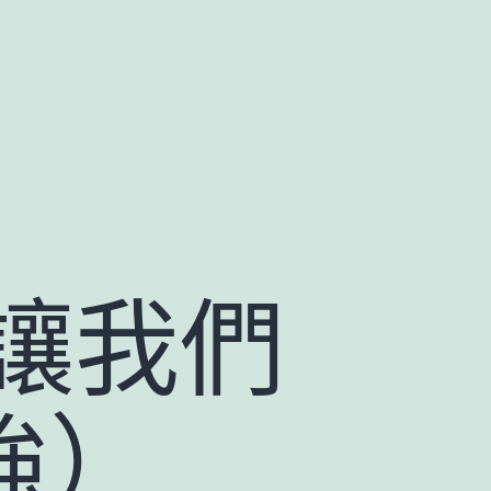
讓我們
強）