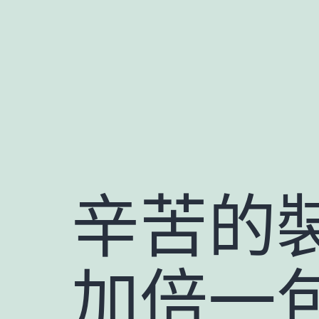
跳
至
主
要
內
容
辛苦的
加倍一包