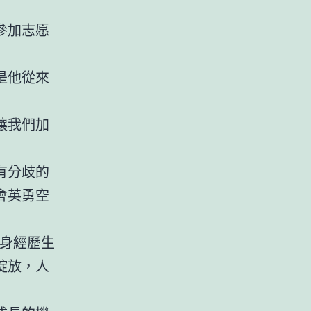
參加志愿
是他從來
讓我們加
有分歧的
會英勇空
身經歷生
綻放，人