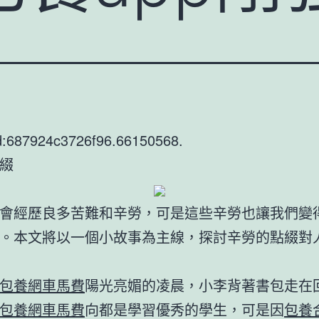
d:687924c3726f96.66150568.
綴
會經歷良多苦難和辛勞，可是這些辛勞也讓我們變
。本文將以一個小故事為主線，探討辛勞的點綴對
包養網車馬費
陽光亮媚的凌晨，小李背著書包走在
包養網車馬費
向都是學習優秀的學生，可是因
包養