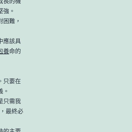
成長的機
堅強。
對困難，
中應該具
包養
命的
。只要在
義。
是只需我
，最終必
熟的主要