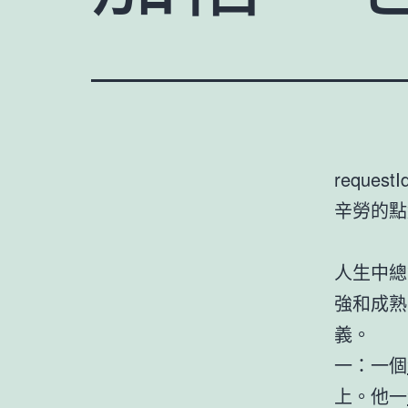
requestI
辛勞的點
人生中總
強和成熟
義。
一：一個
上。他一