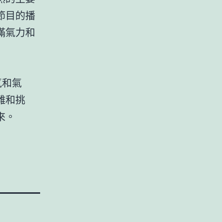
節目的播
滿氣力和
氣和氣
難和挑
來。