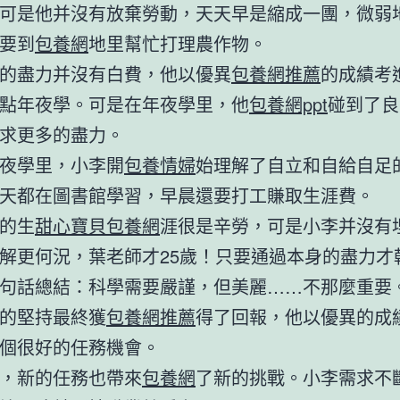
可是他并沒有放棄勞動，天天早是縮成一團，微弱
要到
包養網
地里幫忙打理農作物。
的盡力并沒有白費，他以優異
包養網推薦
的成績考
點年夜學。可是在年夜學里，他
包養網ppt
碰到了良
求更多的盡力。
夜學里，小李開
包養情婦
始理解了自立和自給自足
天都在圖書館學習，早晨還要打工賺取生涯費。
的生
甜心寶貝包養網
涯很是辛勞，可是小李并沒有
解更何況，葉老師才25歲！只要通過本身的盡力才
句話總結：科學需要嚴謹，但美麗……不那麼重要
的堅持最終獲
包養網推薦
得了回報，他以優異的成
個很好的任務機會。
，新的任務也帶來
包養網
了新的挑戰。小李需求不