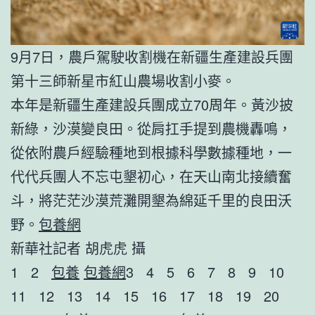
9月7日，農戶駕駛收割機在新疆生產建設兵團
第十三師新星市紅山農場收割小麥。
本年是新疆生產建設兵團成立70周年。黃沙披
新綠，沙漠變良田。從肩扛手提到農機轟鳴，
從依附農戶經驗種地到根據科學數據種地，一
代代兵團人不忘屯墾初心，在天山南北接續奮
斗，將茫茫沙漠荒灘開墾為綿延千里的良田沃
野。
包養網
新華社記者 胡虎虎 攝
1 2
包養
包養網
3 4 5 6 7 8 9 10
11 12 13 14 15 16 17 18 19 20