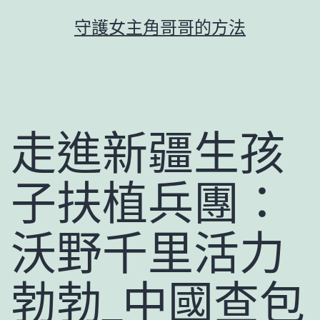
跳
守護女主角哥哥的方法
至
主
要
內
容
走進新疆生孩
子扶植兵團：
沃野千里活力
勃勃_中國查包