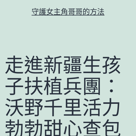
跳
守護女主角哥哥的方法
至
主
要
內
容
走進新疆生孩
子扶植兵團：
沃野千里活力
勃勃甜心查包