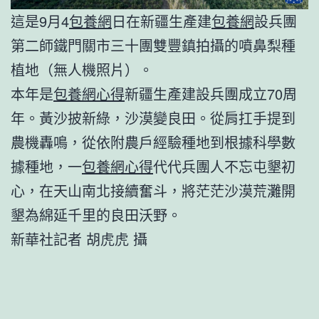
這是9月4
包養網
日在新疆生產建
包養網
設兵團
第二師鐵門關市三十團雙豐鎮拍攝的噴鼻梨種
植地（無人機照片）。
本年是
包養網心得
新疆生產建設兵團成立70周
年。黃沙披新綠，沙漠變良田。從肩扛手提到
農機轟鳴，從依附農戶經驗種地到根據科學數
據種地，一
包養網心得
代代兵團人不忘屯墾初
心，在天山南北接續奮斗，將茫茫沙漠荒灘開
墾為綿延千里的良田沃野。
新華社記者 胡虎虎 攝