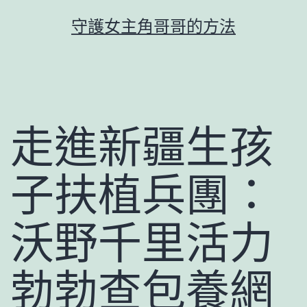
跳
守護女主角哥哥的方法
至
主
要
內
容
走進新疆生孩
子扶植兵團：
沃野千里活力
勃勃查包養網