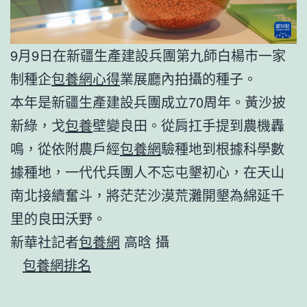
9月9日在新疆生產建設兵團第九師白楊市一家
制種企
包養網心得
業展廳內拍攝的種子。
本年是新疆生產建設兵團成立70周年。黃沙披
新綠，戈
包養
壁變良田。從肩扛手提到農機轟
鳴，從依附農戶經
包養網
驗種地到根據科學數
據種地，一代代兵團人不忘屯墾初心，在天山
南北接續奮斗，將茫茫沙漠荒灘開墾為綿延千
里的良田沃野。
新華社記者
包養網
高晗 攝
包養網排名