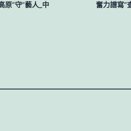
原“守”藝人_中
奮力譜寫“