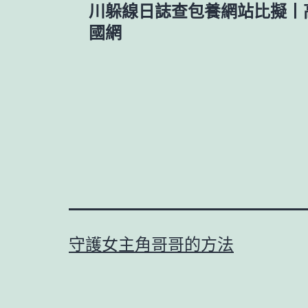
川躲線日誌查包養網站比擬丨高
章
國網
導
覽
守護女主角哥哥的方法