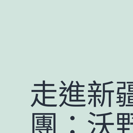
跳
至
主
要
內
容
走進新
團：沃