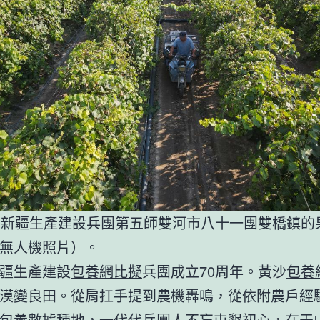
，新疆生產建設兵團第五師雙河市八十一團雙橋鎮的
無人機照片）。
疆生產建設
包養網比擬
兵團成立70周年。黃沙
包養
漠變良田。從肩扛手提到農機轟鳴，從依附農戶經
包養
數據種地，一代代兵團人不忘屯墾初心，在天