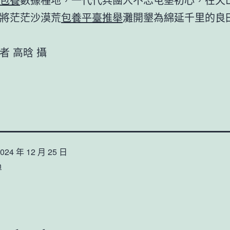
將茫茫沙漠荒
包養平臺推舉
灘開墾為綿延千里的良
者 高晗 攝
024 年 12 月 25 日
n