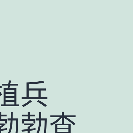
植兵
勃勃查