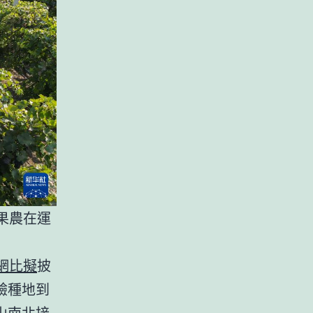
果農在運
網比擬
披
驗種地到
山南北接