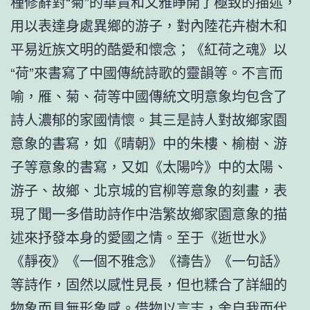
種修辭對“菊”的華貴和文雅睜開了極致的描述，
用以表達身處異鄉的游子，對內陸花卉樹木和
平易近族文明的酷愛和懷念；《紅荷之魂》以
“荷”來書寫了中國傳統詩歌的靈韻等。不言而
喻，雁、菊、荷等中國傳統文明意象均包含了
詩人濃郁的家國情懷。其三是詩人對故鄉家園
意象的書寫，如《晴朝》中的朱樓、榆樹、游
子等意象的書寫，又如《太陽吟》中的太陽、
游子、故鄉、北京城的官柳等意象的刻畫，表
現了聞一多借助詩作中浩繁故鄉家園意象的描
述來抒發本身的愛國之情。至于《逝世水》
《靜夜》《一個不雅念》《禱告》《一句話》
等詩作，固然以感性見長，但也糅合了詳細的
物象而具無形象感。借物以言志，舍自我而代