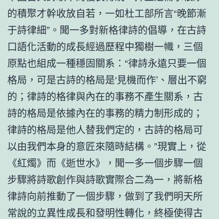
的積聚才幹收放自若，一如杜工部所言“晚節漸
于詩律細”。聞一多對新格律詩的倡導，在古詩
口語化活動的成長經過歷程中獨樹一幟，三個
原點也組成一種穩固關系：“律詩永遠只要一個
格局，可是古詩的格局是‘見機而作’、層出不窮
的；律詩的格律與內在的事務不產生關系，古
詩的格局是依據內在的事務的精力制形成的；
律詩的格局是他人替我們定的，古詩的格局可
以由我們本身的意匠來隨時結構。”現實上，從
《紅燭》而《逝世水》，聞一多一個步驟一個
步驟將詩歌創作與詩歌實際合二為一，將新格
律詩向前推動了一個步驟，做到了我們明天所
常說的立異性成長和發明性轉化，終極使得古