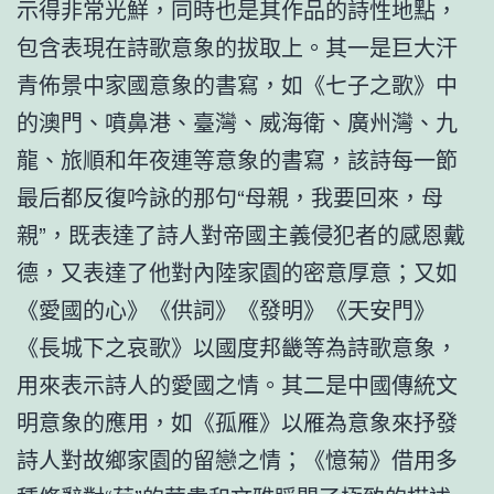
示得非常光鮮，同時也是其作品的詩性地點，
包含表現在詩歌意象的拔取上。其一是巨大汗
青佈景中家國意象的書寫，如《七子之歌》中
的澳門、噴鼻港、臺灣、威海衛、廣州灣、九
龍、旅順和年夜連等意象的書寫，該詩每一節
最后都反復吟詠的那句“母親，我要回來，母
親”，既表達了詩人對帝國主義侵犯者的感恩戴
德，又表達了他對內陸家園的密意厚意；又如
《愛國的心》《供詞》《發明》《天安門》
《長城下之哀歌》以國度邦畿等為詩歌意象，
用來表示詩人的愛國之情。其二是中國傳統文
明意象的應用，如《孤雁》以雁為意象來抒發
詩人對故鄉家園的留戀之情；《憶菊》借用多