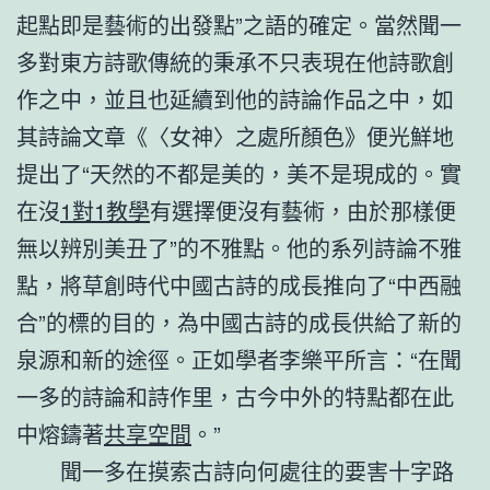
起點即是藝術的出發點”之語的確定。當然聞一
多對東方詩歌傳統的秉承不只表現在他詩歌創
作之中，並且也延續到他的詩論作品之中，如
其詩論文章《〈女神〉之處所顏色》便光鮮地
提出了“天然的不都是美的，美不是現成的。實
在沒
1對1教學
有選擇便沒有藝術，由於那樣便
無以辨別美丑了”的不雅點。他的系列詩論不雅
點，將草創時代中國古詩的成長推向了“中西融
合”的標的目的，為中國古詩的成長供給了新的
泉源和新的途徑。正如學者李樂平所言：“在聞
一多的詩論和詩作里，古今中外的特點都在此
中熔鑄著
共享空間
。”
聞一多在摸索古詩向何處往的要害十字路