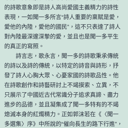
的詩歌意象即是詩人高尚愛國主義精力的詩性
表現，一如聞一多所言“詩人重要的稟賦是愛，
愛他的內陸，愛他的國民”，這不只表達了詩人
對內陸最深邃深摯的愛，並且也是聞一多平生
的真正的寫照。
詩言志，歌永言，聞一多的詩歌秉承傳統
的詩以及詩的傳統，以特定的詩音與詩形，抒
發了詩人心胸大眾、心憂家國的詩歌品性。他
在詩歌創作和詩藝研討上不竭摸索、立異，不
只展示了中國近古代常識分子追求真諦、盡力
進步的品德，並且凝集成了聞一多特有的不竭
熄滅本身的紅燭精力。正如郭沫若在《〈聞一
多選集〉序》中所說的“催向長生的路下行進”，