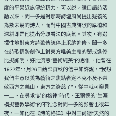
度的平易近族傳統精力。可以說，繼口語詩活
動以來，聞一多是對那時詩壇風尚提出疑義的
為數未幾的詩人，而對中國古典詩歌的厚植和
深耕即是他提出分歧看法的底氣。其次，有選
擇性地對東方詩歌傳統停止采納進修。聞一多
在詩歌情勢創作上對東方唯美主義的鑒戒進修
比擬顯明，好比濟慈“藝術純美”的思惟，他曾在
1922年11月26日給梁實秋的信中如許說，“我想
我們主意以美為藝術之焦點者定不克不及不崇
敬西方之義山，東方之濟慈了”，從中就可窺見
一二。在尋求“詩的格律”時代，王爾德的“生涯
模擬藝
教學
術”的不雅念對聞一多的影響也很年
夜，一如他在《詩的格律》中對王爾德“天然的