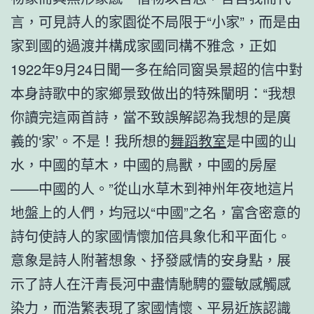
言，可見詩人的家園從不局限于“小家”，而是由
家到國的過渡并構成家國同構不雅念，正如
1922年9月24日聞一多在給同窗吳景超的信中對
本身詩歌中的家鄉景致做出的特殊闡明：“我想
你讀完這兩首詩，當不致誤解認為我想的是廣
義的‘家’。不是！我所想的
舞蹈教室
是中國的山
水，中國的草木，中國的鳥獸，中國的房屋
——中國的人。”從山水草木到神州年夜地這片
地盤上的人們，均冠以“中國”之名，富含密意的
詩句使詩人的家國情懷加倍具象化和平面化。
意象是詩人附著想象、抒發感情的安身點，展
示了詩人在汗青長河中盡情馳騁的靈敏感觸感
染力，而浩繁表現了家國情懷、平易近族認識