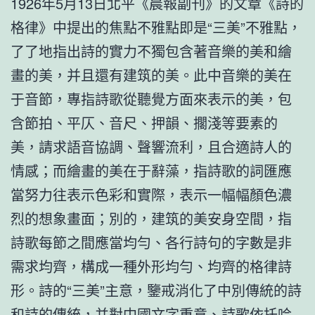
1926年5月13日北平《晨報副刊》的文章《詩的
格律》中提出的焦點不雅點即是“三美”不雅點，
了了地指出詩的實力不獨包含著音樂的美和繪
畫的美，并且還有建筑的美。此中音樂的美在
于音節，專指詩歌從聽覺方面來表示的美，包
含節拍、平仄、音尺、押韻、擱淺等要素的
美，請求語音協調、聲響流利，且合適詩人的
情感；而繪畫的美在于辭藻，指詩歌的詞匯應
當努力往表示色彩和實際，表示一幅幅顏色濃
烈的想象畫面；別的，建筑的美安身空間，指
詩歌每節之間應當均勻、各行詩句的字數是非
需求均齊，構成一種外形均勻、均齊的格律詩
形。詩的“三美”主意，鑒戒消化了中別傳統的詩
和詩的傳統，并對中國文字重意、詩歌依托吟