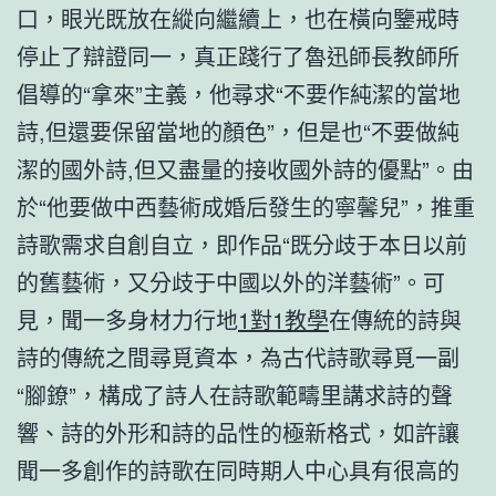
口，眼光既放在縱向繼續上，也在橫向鑒戒時
停止了辯證同一，真正踐行了魯迅師長教師所
倡導的“拿來”主義，他尋求“不要作純潔的當地
詩,但還要保留當地的顏色”，但是也“不要做純
潔的國外詩,但又盡量的接收國外詩的優點”。由
於“他要做中西藝術成婚后發生的寧馨兒”，推重
詩歌需求自創自立，即作品“既分歧于本日以前
的舊藝術，又分歧于中國以外的洋藝術”。可
見，聞一多身材力行地
1對1教學
在傳統的詩與
詩的傳統之間尋覓資本，為古代詩歌尋覓一副
“腳鐐”，構成了詩人在詩歌範疇里講求詩的聲
響、詩的外形和詩的品性的極新格式，如許讓
聞一多創作的詩歌在同時期人中心具有很高的