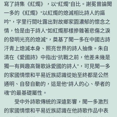
寫了詩集《紅燭》，以“紅燭”自比。謝冕曾論聞
一多的《紅燭》“以紅燭的熄滅相比詩人的謳
吟”，字里行間吐露出對故鄉家園濃郁的懷念之
情，恰是由于詩人“如紅燭那樣摻雜著悲傷之淚
的發明光亮的熄滅”，奠基了聞一多在中國古詩
汗青上熄滅本身、照亮世界的詩人抽像。朱自
清在《愛國詩》中指出“抗戰之前，他差未幾是
獨一有興趣高聲歌詠愛國的詩人”，可見聞一多
的家國情懷和平易近族認識從始至終都是公然
通明、自發自動的，這是他“詩人的心、學者的
魂”的最基礎屬性。
受中外詩歌傳統的深遠影響，聞一多激烈
的家國情懷和平易近族認識在他詩歌作品中表