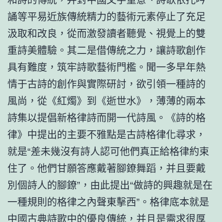
誦等平易近族傳統精力的藝術元素停止了充足
汲取和改良，從而激發讀者聽覺、視覺上的雙
重詩美體驗。其二是借傳統之力，讓詩歌創作
具有難度，筑牢詩歌藝術門檻。聞一多早年熱
情于古詩的創作與實際研討，欲引領一種詩的
風尚，從《紅燭》到《逝世水》，薄薄的兩本
詩集以提倡新格律詩而開一代詩風。《詩的格
律》中提出的主要不雅點是古詩格律化尋求，
就是“差未幾沒有詩人認可他們真正給格律約束
住了。他們甘願答應戴著腳鐐舞蹈，并且要戴
別個詩人的腳鐐”，由此提出“做詩的興趣就是在
一種規則的格律之內聲東擊西”。格律底本就是
中國古典詩歌中的優良傳統，并且是需求很厚