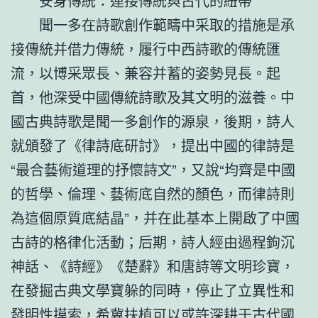
安身傳統：連接傳統與古代的紐帶
聞一多在詩歌創作範疇中采取的措施是承
接傳統并借力傳統，履行中西詩歌的傳統匯
流，以博采眾長、兼容并蓄的姿勢見長。起
首，他深受中國傳統詩歌及其文明的滋養。中
國古典詩歌是聞一多創作的源泉，後期，詩人
就頒發了《律詩底研討》，提出中國的律詩是
“最合藝術道理的抒懷詩文”，又說“均齊是中國
的哲學、倫理、藝術底自然的顏色，而律詩則
為這個原質底結晶”，并在此基本上開啟了中國
古詩的格律化活動；后期，詩人經由過程鉤沉
神話、《詩經》《楚辭》和唐詩等文明珍寶，
在發掘古典文學寶躲的同時，停止了立異性和
發明性摸索，希冀扶植可以或許深耕于古代國