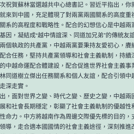
次祝賀蘇林當選越共中心總書記。習近平指出，你
就來到中國，充足體現了對兩黨兩國關系的高度重
關系的高程度和戰略性。配合的幻想信心是中越兩
基因，凝結成“越中情誼深、同道加兄弟”的傳統友
兩個執政的共產黨，中越兩黨要秉持友愛初心，賡
配合任務，堅持共產黨領導和社會主義軌制，持續
的中越命運配合體建設，配合促進世界社會主義事
林同道樹立傑出任務關系和個人友誼，配合引領中
走深走實。
出，面對世界之變、時代之變、歷史之變，中越兩
展和社會長期穩定，彰顯了社會主義軌制的優越性
性命力。中方將越南作為周邊交際優先標的目的，
領導，走合適本國國情的社會主義途徑，深刻推進