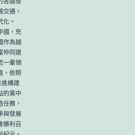
的各國發
驗交通，
代化。
中國，充
國作為越
富仲同道
老一輩領
進，依照
推進構建
點的黨中
造任務，
爭與發展
會勝利召
新紀元。