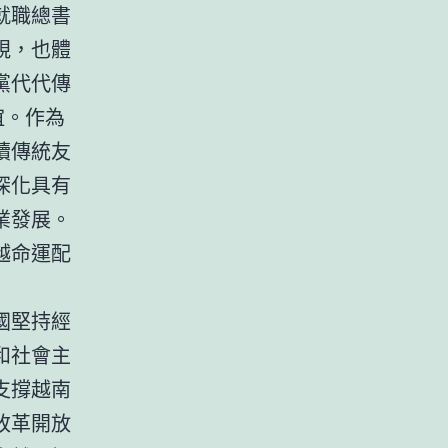
就職總書
視，也體
黨代代傳
誼。作為
續傳統友
深化具有
業發展。
越命運配
國堅持經
和社會主
支撐越南
改革開放