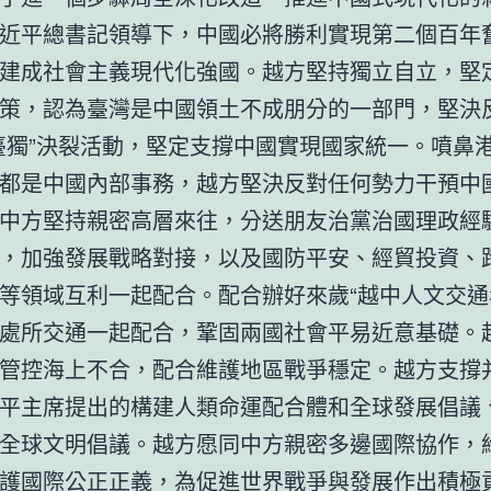
近平總書記領導下，中國必將勝利實現第二個百年
建成社會主義現代化強國。越方堅持獨立自立，堅
策，認為臺灣是中國領土不成朋分的一部門，堅決
臺獨”決裂活動，堅定支撐中國實現國家統一。噴鼻
都是中國內部事務，越方堅決反對任何勢力干預中
中方堅持親密高層來往，分送朋友治黨治國理政經
，加強發展戰略對接，以及國防平安、經貿投資、
等領域互利一起配合。配合辦好來歲“越中人文交通
處所交通一起配合，鞏固兩國社會平易近意基礎。
管控海上不合，配合維護地區戰爭穩定。越方支撐
平主席提出的構建人類命運配合體和全球發展倡議
全球文明倡議。越方愿同中方親密多邊國際協作，
護國際公正正義，為促進世界戰爭與發展作出積極