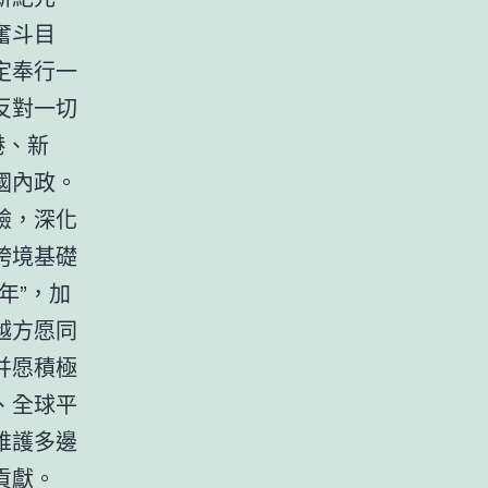
奮斗目
定奉行一
反對一切
港、新
國內政。
驗，深化
跨境基礎
年”，加
越方愿同
并愿積極
、全球平
維護多邊
貢獻。