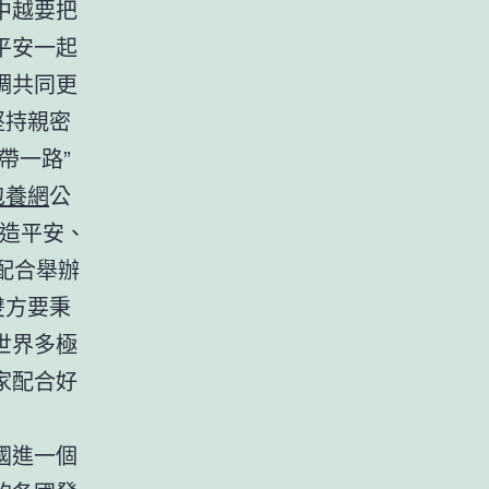
中越要把
平安一起
調共同更
堅持親密
帶一路”
包養網
公
打造平安、
配合舉辦
雙方要秉
世界多極
家配合好
國進一個