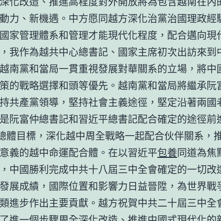
深化改造、推進高程度對外開放將為包含越南在內
動力、新機遇。中方愿同越方深化治黨治國理政經
國家管理體系和管理才能現代化程度，配合邁向現
，我作為越共中心總書記、國家主席初次出訪來到
越南黨和當局一貫重視發展對華關系的立場，將中
策的戰略選擇和頭等優先。越南黨和當局將繼承阮
持共產黨領導，堅持社會主義途徑，堅定沿著兩國
是阮富仲總書記和習近平總書記配合確定的途徑前
”總體目標，深化越中周全戰略一起配合伙伴關系，
意義的越中命運配合體。在以習近平
包養
同道為焦
，中國勝利完成中共十八屆三中全會確定的一切改
發展成績，國際位置和影響力日益晉陞，為世界戰
類進步作出主要貢獻。越方祝賀中共二十屆三中全
了進一個步驟周全深化改造、推進中國式現代化的