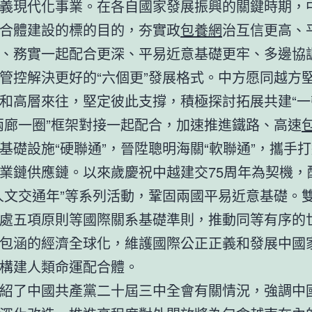
義現代化事業。在各自國家發展振興的關鍵時期，
合體建設的標的目的，夯實政
包養網
治互信更高、
、務實一起配合更深、平易近意基礎更牢、多邊協
管控解決更好的“六個更”發展格式。中方愿同越方
和高層來往，堅定彼此支撐，積極探討拓展共建“一
兩廊一圈”框架對接一起配合，加速推進鐵路、高速
基礎設施“硬聯通”，晉陞聰明海關“軟聯通”，攜手
業鏈供應鏈。以來歲慶祝中越建交75周年為契機，
人文交通年”等系列活動，鞏固兩國平易近意基礎。
處五項原則等國際關系基礎準則，推動同等有序的
包涵的經濟全球化，維護國際公正正義和發展中國
構建人類命運配合體。
紹了中國共產黨二十屆三中全會有關情況，強調中