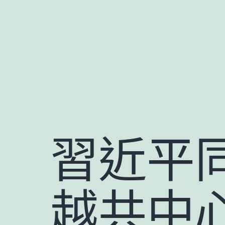
跳
至
主
要
內
容
習近平
越共中