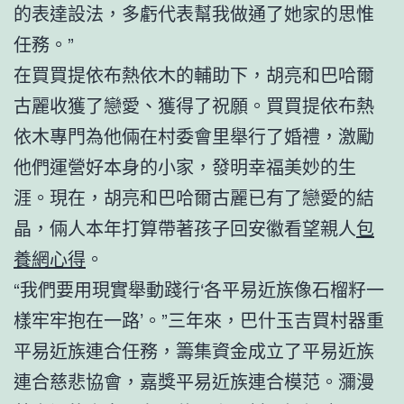
的表達設法，多虧代表幫我做通了她家的思惟
任務。”
在買買提依布熱依木的輔助下，胡亮和巴哈爾
古麗收獲了戀愛、獲得了祝願。買買提依布熱
依木專門為他倆在村委會里舉行了婚禮，激勵
他們運營好本身的小家，發明幸福美妙的生
涯。現在，胡亮和巴哈爾古麗已有了戀愛的結
晶，倆人本年打算帶著孩子回安徽看望親人
包
養網心得
。
“我們要用現實舉動踐行‘各平易近族像石榴籽一
樣牢牢抱在一路’。”三年來，巴什玉吉買村器重
平易近族連合任務，籌集資金成立了平易近族
連合慈悲協會，嘉獎平易近族連合模范。瀰漫