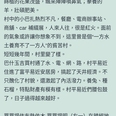
蒔植的花果茂盛，飄來陣陣噴鼻氣；豢養的
羊，壯碩肥美。
村中的小巴扎熱烈不凡，餐廳、電商辦事站、
商舖、car 補綴展，人來人往，很是紅火。面前
的氣象或許讓你想象不到，這里曾是個“一方水
土養育不了一方人”的貧苦村。
短短幾年間，村里變了樣。
巴什玉吉買村通了水、電、網、路，村平易近
住進了富平易近安居房，搞起了天井經濟。不
只醜化了村貌，還激起了內活潑力。養兔、種
石榴，特點財產有模有樣。村平易近們腰包鼓
了，日子過得越來越好。
買買提依布熱依木·買買提明（右一）在辣椒地