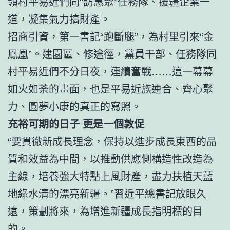
領村平易近們同“訪惠聚”任務隊、援疆企業一
道，凝集氣力搞財產。
招商引資，第一書記“跑斷腿”，為村里引來“金
鳳凰”。建園區、修途徑，黨員干部、任務隊同
村平易近們不分日夜，連續奮戰……這一幕幕
如火如荼的畫面，也是平易近族連合、齊心聚
力、圓夢小康的真正的寫照。
充裕可期的日子 更是一個敦促
“要貫徹新成長理念，保持以進步成長東西的品
質和效益為中間，以推動供應側構造性改造為
主線，培養強大特點上風財產，盡力扶植天藍
地綠水清的漂亮新疆。”習近平總書記放眼久
遠，策劃將來，為增進新疆成長指明標的目
的。