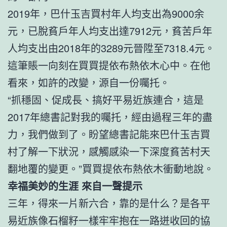
2019年，巴什玉吉買村年人均支出為9000余
元，已脫貧戶年人均支出達7912元，貧苦戶年
人均支出由2018年的3289元晉陞至7318.4元。
這筆賬一向刻在買買提依布熱依木心中。在他
看來，如許的改變，源自一份囑托。
“抓穩固、促成長、搞好平易近族連合，這是
2017年總書記對我的囑托，經由過程三年的盡
力，我們做到了。盼望總書記能來巴什玉吉買
村了解一下狀況，感觸感染一下深度貧苦村天
翻地覆的變更。”買買提依布熱依木衝動地說。
幸福美妙的生涯 來自一聲提示
三年，得來一片新六合，靠的是什么？是各平
易近族像石榴籽一樣牢牢抱在一路迸收回的協