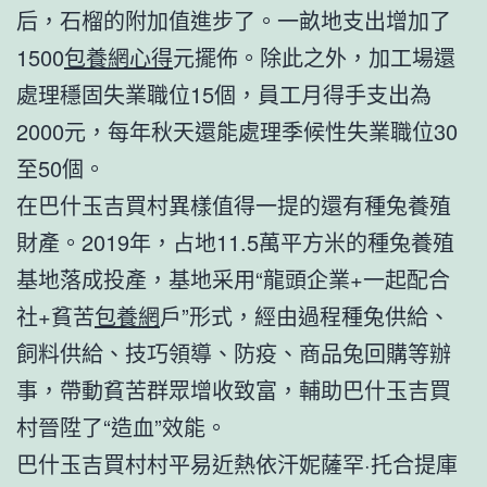
后，石榴的附加值進步了。一畝地支出增加了
1500
包養網心得
元擺佈。除此之外，加工場還
處理穩固失業職位15個，員工月得手支出為
2000元，每年秋天還能處理季候性失業職位30
至50個。
在巴什玉吉買村異樣值得一提的還有種兔養殖
財產。2019年，占地11.5萬平方米的種兔養殖
基地落成投產，基地采用“龍頭企業+一起配合
社+貧苦
包養網
戶”形式，經由過程種兔供給、
飼料供給、技巧領導、防疫、商品兔回購等辦
事，帶動貧苦群眾增收致富，輔助巴什玉吉買
村晉陞了“造血”效能。
巴什玉吉買村村平易近熱依汗妮薩罕·托合提庫