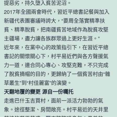
提惡劣，持久墮入貧苦泥沼。
2017年全國兩會時代，習近平總書記餐與加入
新疆代表團審議時誇大，“要周全落實精準扶
貧、精準脫貧，把南疆貧苦地域作為脫貧攻堅
主疆場，盡力讓各族群眾過上更好生涯。”
近年來，在黨中心的政策指引下，在習近平總
書記的關懷關心下，村平易近們與各方聲援氣
力一道，連合同心專心、攻堅克難，不只完成
了脫貧摘帽的目的，更歸納了一個貧苦村由“雜
草叢生”到“村佳麗富”的演變。
天翻地覆的變更 源自一份囑托
走進巴什玉吉買村，面前一派活力勃勃的氣
象。途徑整潔、房間敞亮。村平易近的天井里