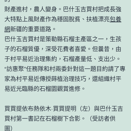
財產進村，農人變身。巴什玉吉買村把成長強
大特點上風財產作為穩固脫貧、扶植漂亮
包養
網
新疆的重要道路。
巴什玉吉買村是策勒縣石榴主產區之一，生孩
子的石榴質優，深受花費者喜愛。但曩昔，由
于村平易近治理集約，石榴產量低、支出少。
“訪惠聚”任務隊和村兩委針對這一題目約請了專
家為村平易近傳授蒔植治理技巧，還組織村平
易近光臨縣的石榴園觀賞進修。
買買提依布熱依木·買買提明（左）與巴什玉吉
買村第一書記在石榴樹下合影。（受訪者供
圖）