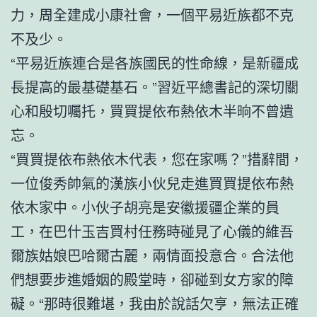
力，周全建成小康社會，一個平易近族都不克
不及少。
“平易近族連合是各族國民的性命線，是新疆成
長提高的最基礎基石。”習近平總書記的深切關
心和殷切囑托，買買提依布熱依木半晌不曾遺
忘。
“買買提依布熱依木代表，您在家嗎？”措辭間，
一位俊秀帥氣的漢族小伙兒走進買買提依布熱
依木家中。小伙子胡亮是安徽援疆企業的員
工，在巴什玉吉買村任務時碰見了心儀的維吾
爾族姑娘巴哈爾古麗，兩情面投意合。合法他
們想要步進婚姻的殿堂時，卻碰到女方家的障
礙。“那時很難堪，我由於說話欠亨，無法正確