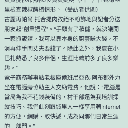
里檢查辣椒蒔植情形。（受訪者供圖）
古麗再帕爾·托合提肉孜絕不粉飾地與記者分送
朋友起“創業過程”。“手頭有了積儲，就決議開
一家抓飯館。我可以靠本身的廚藝賺大錢，不
消再伸手問丈夫要錢了。除此之外，我還在小
巴扎熟悉了良多伴侶，生涯比疇前多了良多樂
趣。”
電子商務辦事點老板庫爾班尼亞孜·阿布都外力
坐在電腦旁協助主人交納電費。他說：“電腦是
當局為我不花錢裝備的，村干部還為我培訓操
縱技巧。我們此刻跟城里人一樣享用著internet
的方便，網購、取快遞，成為同鄉們日常生涯
的一部門。”