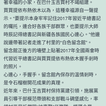
著幸福的小家，在巴什玉吉買村不竭組建。
買買提依布熱依木以為，這種幸福源自一聲提
示。“要提示本身牢牢記住2017年習近平總書記
的囑托，連合好各族干部群眾，也要提示大師
時辰記得總書記與新疆各族國民心連心。”他邊
說邊帶著記者走進了村里的“白色留念館”。
留念館正後方的墻壁上貼著2017年全國兩會時
代習近平總書記與買買提依布熱依木握手剎時
的照片。
心連心，手握手。留念館內保存的溫情剎時，
是令石榴樹開花成果的真理。
近年來，巴什玉吉買村保持黨建引領，施展黨
員引導干部模范帶頭和支部戰斗碉堡感化，率