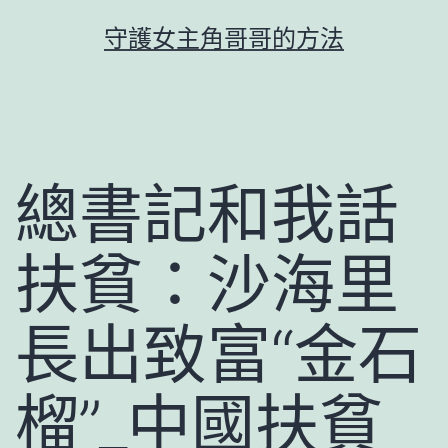
跳
守護女主角哥哥的方法
至
主
要
內
容
總書記和我話
扶貧：沙海里
長出致富“金石
榴”_中國扶貧