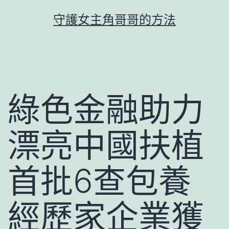
跳
守護女主角哥哥的方法
至
主
要
內
容
綠色金融助力
漂亮中國扶植
首批6查包養
經歷家企業獲