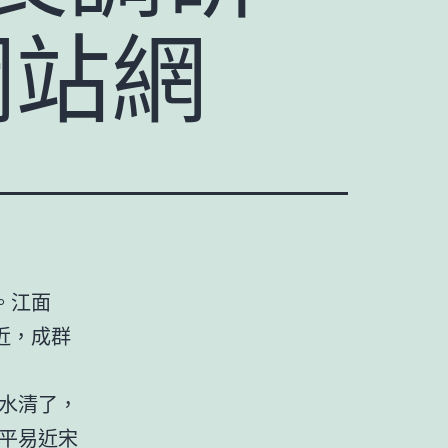
網站網
。江面
近，成群
水清了，
平易近宋