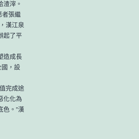
拾渣滓。
愿者張繼
，漢江泉
辦起了平
塑造成長
全國，設
值完成途
惡化化為
色。”漢