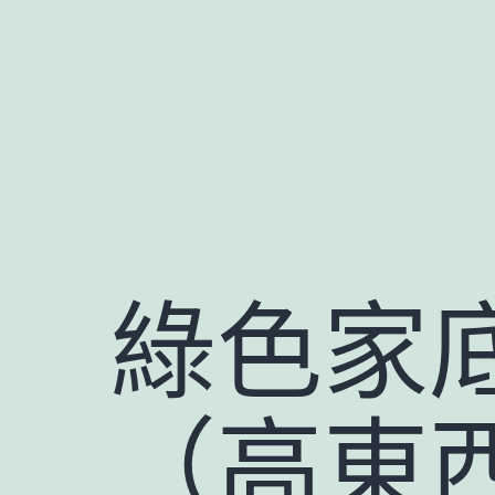
跳
至
主
要
內
容
綠色家
（高東