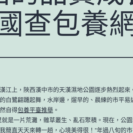
中國查包養
漢江上，陜西漢中市的天漢濕地公園逐步熱烈起來
的白鷺翩躚起舞，水岸邊，遛早的、晨練的市平易
然自得
包養平臺推舉
。
里就是一片荒灘，雜草叢生、亂石聚積。現在，公園
我簡直天天來轉一趟，心境美得很！”年過八旬的市