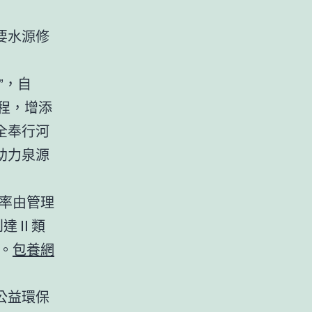
要水源修
”，自
程，增添
全奉行河
助力泉源
率由管理
到達Ⅱ類
。
包養網
公益環保