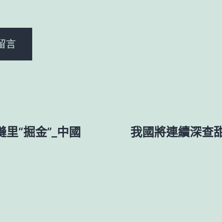
。
里“掘金”_中國
我國將連續深查