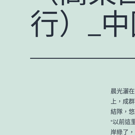
行）_
晨光灑在
上，成群
結隊，悠
“以前這
岸綠了，