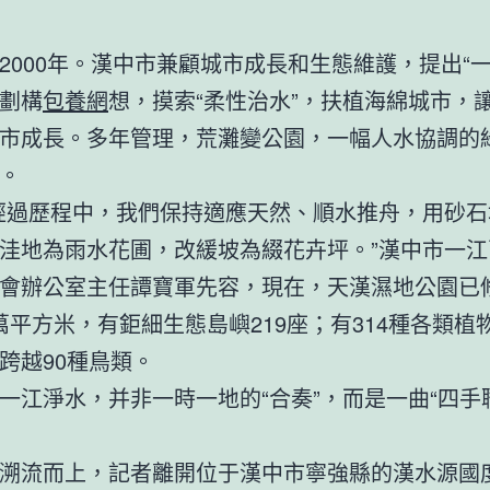
2000年。漢中市兼顧城市成長和生態維護，提出“一
劃構
包養網
想，摸索“柔性治水”，扶植海綿城市，
市成長。多年管理，荒灘變公園，一幅人水協調的
。
經過歷程中，我們保持適應天然、順水推舟，用砂石
洼地為雨水花圃，改緩坡為綴花卉坪。”漢中市一江
會辦公室主任譚寶軍先容，現在，天漢濕地公園已
.6萬平方米，有鉅細生態島嶼219座；有314種各類植
跨越90種鳥類。
一江淨水，并非一時一地的“合奏”，而是一曲“四手
溯流而上，記者離開位于漢中市寧強縣的漢水源國