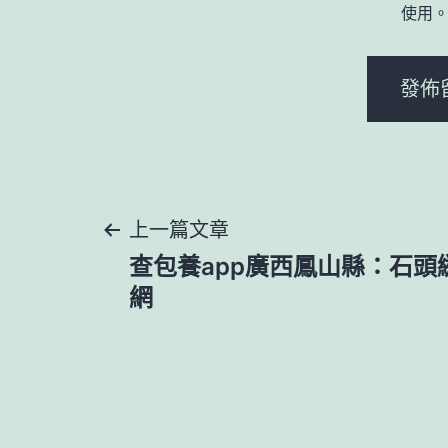
使用
文
上一篇文章
查包養app廣西鳳山縣：石頭縫
章
網
導
覽