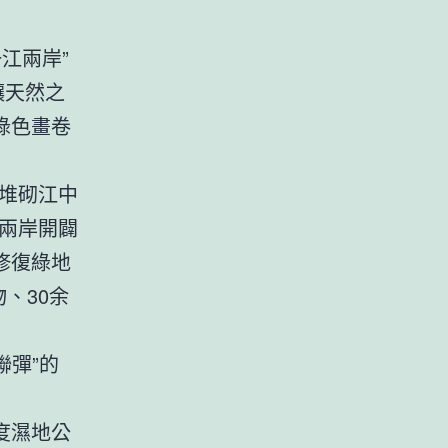
江兩岸”
讓天然之
綠色畫卷
堆砌江中
兩岸開闢
修復綠地
物、30余
聯彈”的
度濕地公