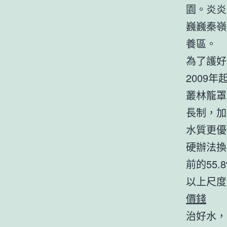
園。炎炎
巍巍秦嶺
養區。
為了護好
2009
叢林籠罩
長制，加
水質更優
硬辦法換
前的55
以上尺度
價錢
治好水，