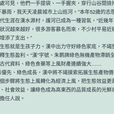
處可見，他們一手提袋、一手握夾，穿行山谷間撿
下暴雨，我天天凌晨城市上山巡河。”本年52歲的志
代生涯在漢水源村，護河已成為一種習氣，“近幾年
狀況越來越好，很多游客慕名而來，不少村平易近
增添了支出。”
生態就是生孩子力。漢中出力守好綠色家底，不竭
釋生態盈利。“漢”字號、朱鹮牌綠色無機產物滯銷
古代資料、綠色食藥等上風財產連續強大……
態優先、綠色成長，漢中將不竭摸索拓展生態產物價
個步驟將生態上風轉化為經濟上風，把生態效益更
、社會效益，讓綠色成為高東西的品質成長的光鮮底
擔任人說。