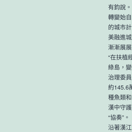
有鈞說。
轉變始自
的城市計
美融進城
漸漸展展
“在扶植
綠島，變
治理委員
約145
種魚類和
漢中守護
“協奏”。
沿著漢江