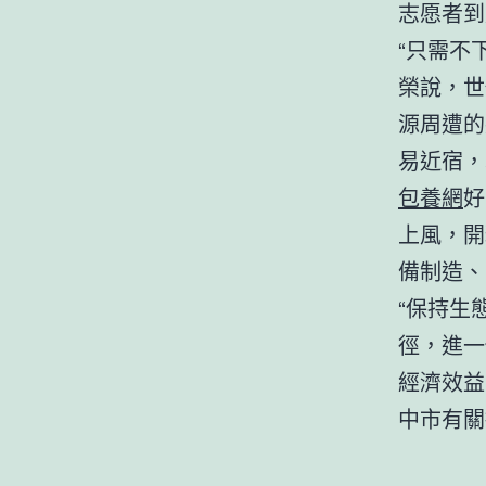
志愿者到
“只需不
榮說，世
源周遭的
易近宿，
包養網
好
上風，開
備制造、
“保持生
徑，進一
經濟效益
中市有關