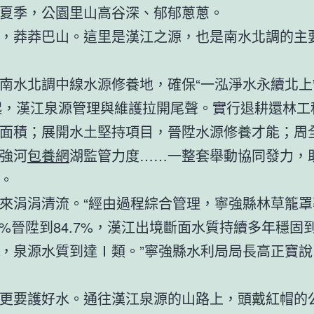
夏季，公園里山高谷深、郁郁蔥蔥。
，莽莽巴山。這里是漢江之源，也是南水北調的主
南水北調中線水源修養地，確保“一泓淨水永續北上
年起，漢江泉源管理與維護拉開尾聲。實行退耕還林工
面積；展開水土堅持項目，晉陞水源修養才能；周
強河
包養網
湖監管力度……一整套舉動協同發力，
。
來涓涓清流。“經由過程綜合管理，寧強縣林草籠罩
.8%晉陞到84.7%，漢江出境斷面水質持續多年穩固
，泉源水質到達Ⅰ類。”寧強縣水利局局長高正寶說
更要護好水。通往漢江泉源的山路上，頭戴紅帽的