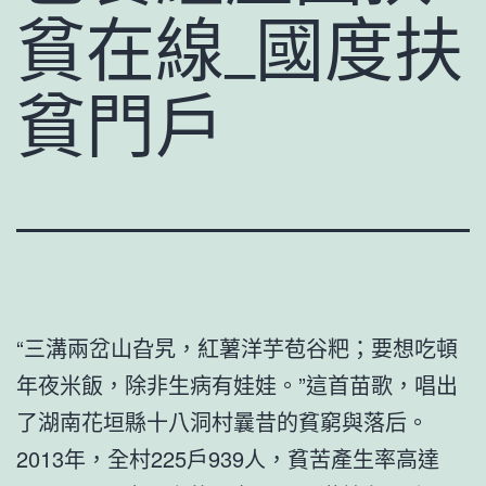
貧在線_國度扶
貧門戶
“三溝兩岔山旮旯，紅薯洋芋苞谷粑；要想吃頓
年夜米飯，除非生病有娃娃。”這首苗歌，唱出
了湖南花垣縣十八洞村曩昔的貧窮與落后。
2013年，全村225戶939人，貧苦產生率高達