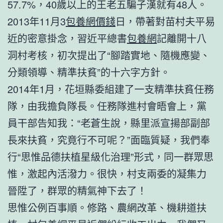
57.7%，40歲以上的王老五騙子漢就有48人。
2013年11月3
包養網價錢
日，帶著對苗村夫平易
近的密意掛念，習近平總書
包養網
記離開十八
洞村考核，初次提出了“腳踏實地、隨機應變、
分類領導、精準扶貧”的十六字方針。
2014年1月，花垣縣委組建了一支精準扶貧任務
隊，由我擔負隊長。任務隊進村會晤會上，黨
員干部告知我：“老蒼生說，縣里派宣揚部副部
長來扶貧，究竟行不可呢？”面臨質疑，我們奉
行“思惟品德扶植星級化治理”形式，同一群眾思
惟，激起內活潑力。很快，村支兩委的凝集力
晉陞了，群眾的精氣神下去了！
思惟公例百事順。修路、農網改革、機耕道扶