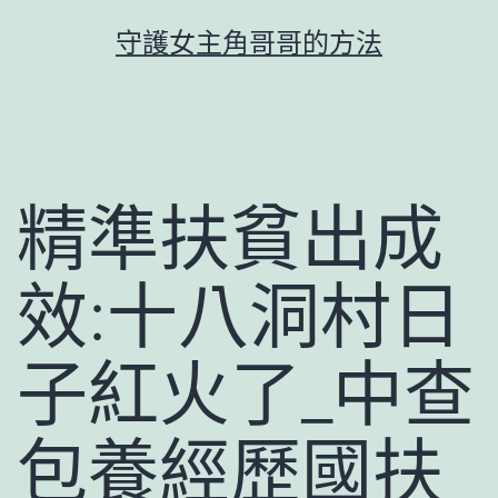
跳
守護女主角哥哥的方法
至
主
要
內
容
精準扶貧出成
效:十八洞村日
子紅火了_中查
包養經歷國扶