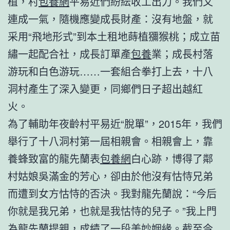
植，村
包養網
平易近們紛紜收工出力。我們又
連成一氣，隨機應變成長財產：沒有地盤，就
采用“飛地形式”到本土租地蒔植獼猴桃；成立苗
繡一起配合社，成長訂單產
包養
業；成長村落
游玩和白色游玩……一套組合拳打上去，十八
洞村產生了深入變更，同鄉們日子超出越紅
火。
為了輔助年夜齡村平易近“脫單”，2015年，我們
舉行了十八洞村第一屆相親會。相親會上，靠
養蜂致富的龍先蘭表
包養網
白心跡，博得了鄰
村姑娘吳滿金的芳心，卻由於他沒有怙恃兄弟
而遭到女方怙恃的否決。我對龍先蘭說：“今后
你就是我兄弟，也就是我怙恃的兒子。”我上門
為龍先蘭提親，成績了一段美妙姻緣。截至今