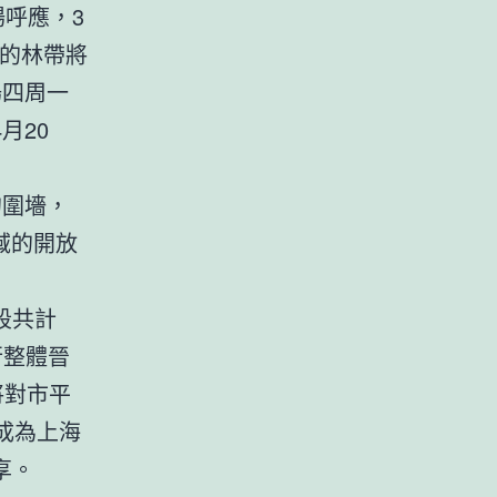
場呼應，3
側的林帶將
場四周一
月20
的圍墻，
域的開放
段共計
行整體晉
將對市平
成為上海
享。