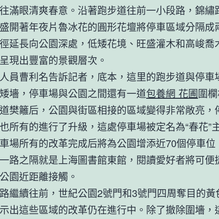
往滿眼清爽春意。沿著跑步道往前一小段路，錦繡
盛開著年夜片魯冰花的圓形花壇將停車區域分隔成
徑延長向公園深處，低矮花境、旺盛灌木和高峻喬
呈現出豐富的景觀層次。
人員曹利名告訴記者，底本，這里的跑步道與停車
矮墻，停車場與公園之間還有一道
包養網 花圃
圍欄
道樊籬后，公園與街區相接的區域變得非常敞亮，
也所有的進行了升級，這處停車場被定名為“春花”
車場所有的改革完成后將為公園增添近70個停車位
一路之隔就是上海圖書館東館，閱讀愛好者將可便
公園近距離接觸。
路繼續往前，世紀公園2號門和3號門四周奪目的黃
示出這些區域的改革仍在進行中。除了撤除圍墻，