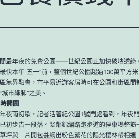
間最年夜的免費公園——世紀公園正加快破墻透綠
最快本年“五一”前，整個世紀公園超過130萬平方
區無界融會，市平易近游客屆時可在公園和街區間
“城市綠肺”之美。
小時開園
年夜雨初歇，記者活著紀公園1號門處看到，年夜
已初步告一段落。緊鄰錦繡路跑步道的停車場整飭
草坪與一片開
包養網
出粉色繁花的陽光櫻林帶相連