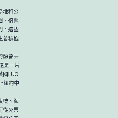
綠地和公
園、復興
門。這些
生著積極
的融會共
還是一片
國LUC
an紐約中
夜樓、海
而從免票