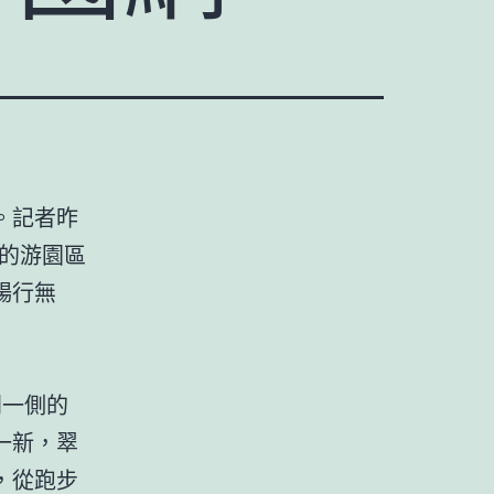
。記者昨
米的游園區
暢行無
門一側的
一新，翠
，從跑步