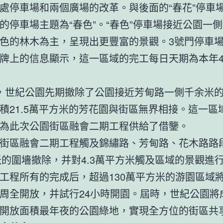
處停車場和兩個廣場的改革。與後面的“春花”停車
的停車場主題為“春色”。“春色”停車場接近公園一
色的林木為主，呈現出更豐富的景觀。3號門停車
牌上的信息顯示，這一區域的完工每日天期為本年4
，世紀公園先期撤除了公園接近芳甸路一側千余米
積21.5萬平方米的芳花園與街區無界相接。這一區
為此次公園街區融會二期工程供給了借鑒。
街區融會二期工程觸及錦繡路、芳甸路、花木路路
余米的圍墻撤除，并對4.3萬平方米觸及區域的景觀進
工程所有的完成后，超過130萬平方米的游園區域
周全開放，并試行24小時開園。屆時，世紀公園將
開放面積最年夜的公園綠地，實現全方位的街區共