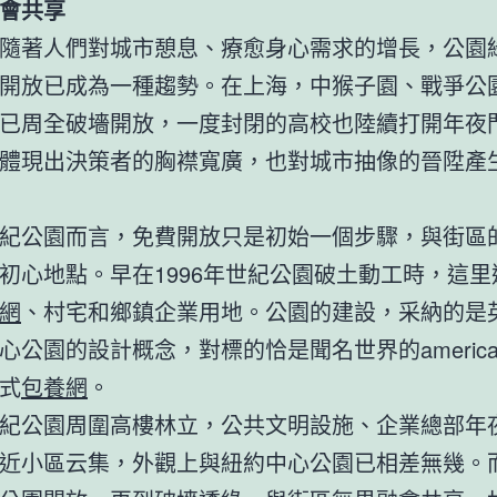
會共享
隨著人們對城市憩息、療愈身心需求的增長，公園
開放已成為一種趨勢。在上海，中猴子園、戰爭公
已周全破墻開放，一度封閉的高校也陸續打開年夜
體現出決策者的胸襟寬廣，也對城市抽像的晉陞產
紀公園而言，免費開放只是初始一個步驟，與街區
初心地點。早在1996年世紀公園破土動工時，這里
網
、村宅和鄉鎮企業用地。公園的建設，采納的是英
心公園的設計概念，對標的恰是聞名世界的americ
式
包養網
。
紀公園周圍高樓林立，公共文明設施、企業總部年
近小區云集，外觀上與紐約中心公園已相差無幾。