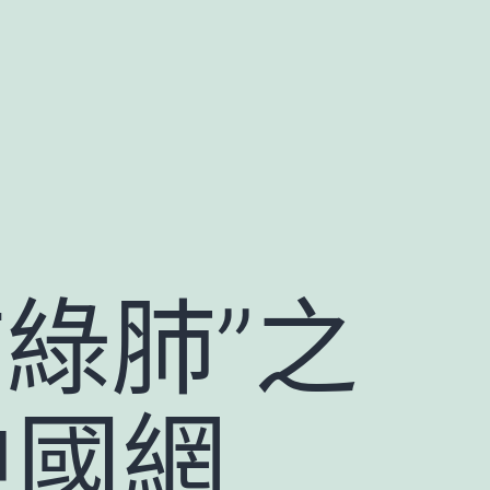
綠肺”之
中國網