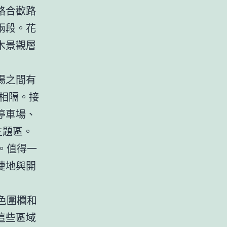
路合歡路
兩段。花
木景觀層
場之間有
相隔。接
停車場、
主題區。
。值得一
捷地與開
色圍欄和
這些區域