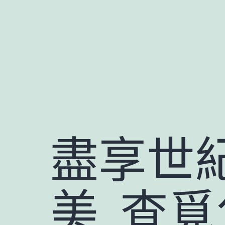
跳
至
主
要
內
容
盡享世紀
美_查