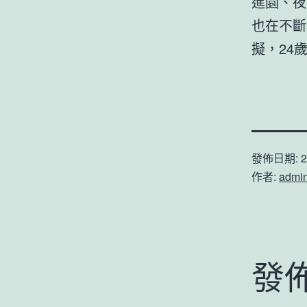
進園、夜
也在不斷
擬，24
發佈日期:
2
作者:
admi
發