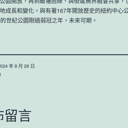
公園開放，再到破墻透綠、與街區無界融會共享，
地成長和變化。與有著167年開放歷史的紐約中心
歲的世紀公園剛過弱冠之年，未來可期。
024 年 8 月 26 日
n
佈留言