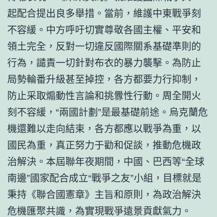
起配合提出良多舉措。當前，維護中東戰爭刻
不容緩。中方呼吁切實尊敬各國主權、平安和
領土完全，反對一切違反國際關系基礎準則的
行為，譴責一切針對布衣的暴力襲擊。為防止
局勢輪番升級甚至掉控，各方都要力行抑制，
防止采取煽動性言論和挑釁性行動。周全開火
刻不容緩，“兩國計劃”是最基礎前途。烏克蘭危
機還難以走向結束，各方都應以戰爭為重，以
國民為重，真正努力于勸和促談，推動危機政
治解決。本屆聯年夜期間，中國、巴西等“全球
南邊”國家配合成立“戰爭之友”小組，目標就是
秉持《聯合國憲章》主旨和原則，為政治解決
危機匯聚共識，為實現戰爭遠景貢獻氣力。