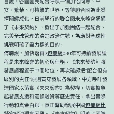
言說，各國國民配合呼喚一個加倍同等、平
安、繁榮、可持續的世界，等待聯合國為此發
揮關鍵感化。日前舉行的聯合國未來峰會通過
了《未來契約》，發出了加強團結一起配合、
完美全球管理的清楚政治信號，為應對全球性
挑戰明確了盡力標的目的。
傅聰說，加快落實2
包養網
030年可持續發展議
程是未來峰會的初心與任務。《未來契約》將
發展議程置于中間地位，再次確認把“配合但有
區別的責任”原則貫穿發展各領域。中方呼吁發
達國家以落實《未來契約》為契機，切實擔負
起發展支援和氣候融資等歷史責任，拿出實際
行動和真金白銀，真正幫助發展中國
包養網比
擬
家解決現實困難。《未來契約》明確了國際