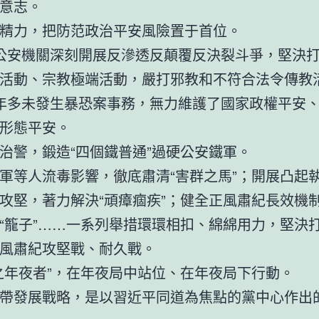
意志。
精力，把防范政治平安風險置于首位。
公安機關深刻開展反滲透反顛覆反決裂斗爭，堅決
活動、宗教極端活動，嚴打邪教和不符合法令傳教
年多未發生暴恐案事務，無力維護了國家政權平安
形態平安。
治警，鍛造“四個鐵普通”過硬公安鐵軍。
軍等人流毒影響，徹底肅清“害群之馬”；開展凸起
攻堅，著力解決“頑瘴痼疾”；健全正風肅紀長效機
“籠子”……一系列舉措環環相扣、綿綿用力，堅決
風肅紀攻堅戰、耐久戰。
之年夜者”，在年夜局中站位、在年夜局下行動。
帶發展戰略，是以習近平同道為焦點的黨中心作出