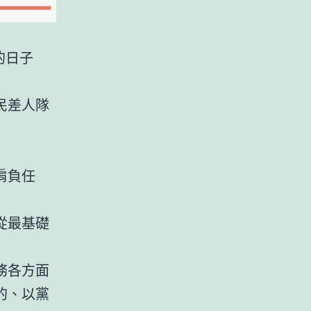
的日子
民差人隊
肩負任
從最基礎
務各方面
的、以黨