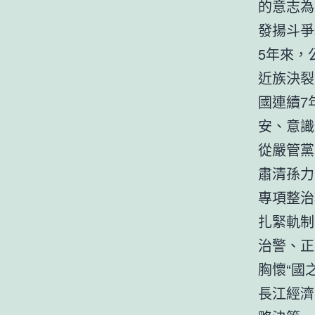
的意志為
發揚斗爭
5年來，
近族決裂
國連續7
安、意識
從嚴管黨
肅清孫力
專項整治
扎緊軌制
治警、正
胸懷“國
長江經濟