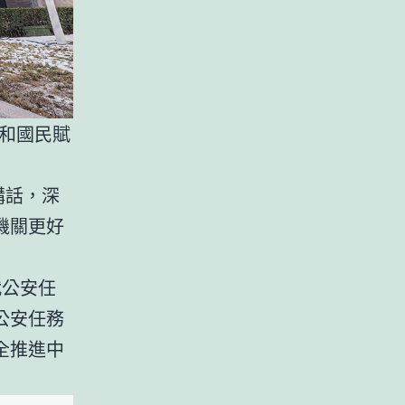
和國民賦
講話，深
機關更好
代公安任
公安任務
全推進中