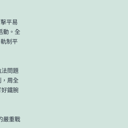
打擊平易
活動。全
、軌制平
執法問題
制，周全
打好鐵腕
的嚴重戰