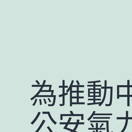
跳
至
主
要
內
容
為推動
公安氣