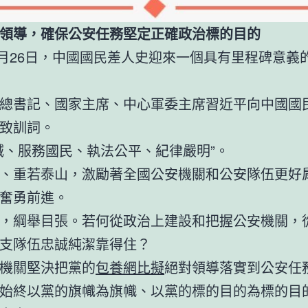
領導，確保公安任務堅定正確政治標的目的
年8月26日，中國國民差人史迎來一個具有里程碑意義
總書記、國家主席、中心軍委主席習近平向中國國
致訓詞。
誠、服務國民、執法公平、紀律嚴明”。
、重若泰山，激勵著全國公安機關和公安隊伍更好
奮勇前進。
，綱舉目張。若何從政治上建設和把握公安機關，
支隊伍忠誠純潔靠得住？
機關堅決把黨的
包養網比擬
絕對領導落實到公安任
始終以黨的旗幟為旗幟、以黨的標的目的為標的目