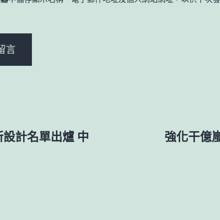
。
所設計名單出爐 中
強化干億