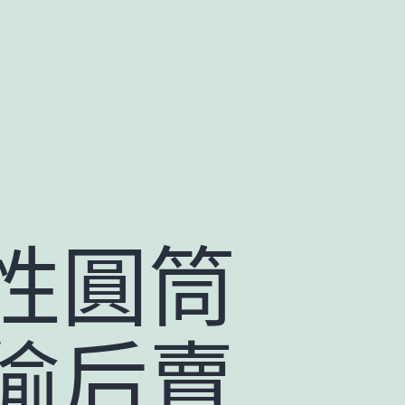
性圓筒
偷后賣