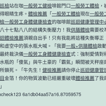
巡檢
站在咖
一般勞工健檢
啡館門口
一般勞工體檢
，
得眼睛生疼。
體檢推薦
「
一般勞工體檢
現在
一般勞
檢
一般勞工身體健康檢查
的咖啡館
巡迴健康管理中
八十七點八八的結構失衡壓力！我
供膳體檢
需要校
迴體檢推薦
須親自出手！只有我能將這種失衡導正
和虛空中的張水瓶大喊。「我要
一般+供膳體檢
啟
最終裁決儀
一般勞工身體健康檢查
式：強制愛情對
水瓶的「傻氣」與牛土豪的「霸氣」瞬間被天秤座
所鎖死。「牛先生！
健檢推薦
請你停止
巡迴健康管
目
金箔！你的物質波動已經嚴重破壞
體檢推薦
了我
」
thcheck123 6a1db04aa57a16.87059575