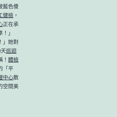
被藍色傻
工健檢
，
心
正在承
準！」
！」她對
動天
巡迴
稱！
體檢
的「平
理中心
散
的空間美