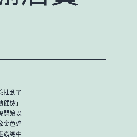
臉抽動了
動健檢
」
機開始以
像金色蝗
座霸總牛