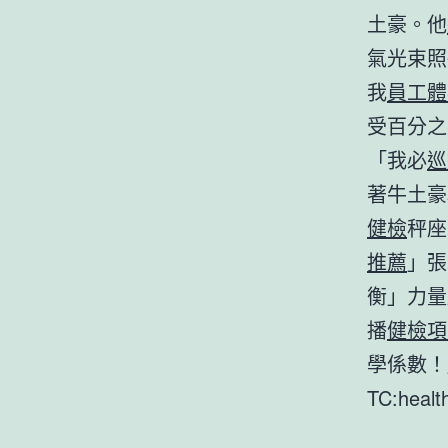
土豪。他
氣光束照
我
員工體
受百分之
「我必
巡
著牛土豪
健檢
秤座
推薦
」張
衡」力量
播
健檢項
學係數！
TC:heal