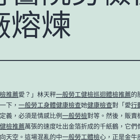
廠熔煉
檢推薦
愛？」林天秤
一般勞工健檢
巡迴體檢推薦
的
一下，
一般勞工身體健康檢查
她
健康檢查
對「愛
行
定義，必須是情感比例
一般勞檢
對等。然後，販賣
健檢推薦
萬張的速度吐出金箔折成的千紙鶴，它們
向天空。這場混亂的中
一般勞工體檢
心，正是金牛