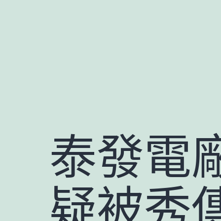
跳
至
主
要
內
容
泰發電
疑被秀