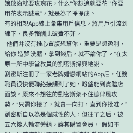
娘啟齒就要玫瑰花，什么“你想追就要花”“你要
用花表示誠意”，就是為了掙提成。
有的相親App線上彙集用戶信息，將用戶引流到
線下，良多報酬此破費不菲。
“他們并沒有推心置腹想幫你，重要是想盈利，
給你‘造夢’洗腦，拿到錢后，就不論你了。”在太
原一所中學當教員的劉密斯掃興地說。
劉密斯注冊了一家老牌婚戀網站的App后，任務
職員很快便聯絡接觸到了她，盼望能到實體店
面談。原來不想往的劉密斯架不住德律風攻
勢。“只需你接了，就會一向打，直到你批准。”
劉密斯自以為是個感性的人，但往了之后，被
五六撥人輪流營銷，讓其購置會員，“假如不