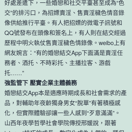
好處差遣下，一些婚戀和社交平臺甚至成為“色
交”的排污口，為招嫖賣淫、售賣淫穢色情音錄
像供給推行平臺。有人把招嫖的微電子訊號和
QQ號發布在頭像和簽名上，有人則在結交經過
歷程中明火執仗售賣淫穢色情錄像。weibo上有
網友婉言：“有的婚戀結交App下面滿是賣淫任
務者、酒托、不時彩托、主播拉客、游戲
托……”
強監管下 壓實企業主體義務
婚戀結交App本是適應時期成長和社會需求的產
品，對輔助年夜齡獨身男女“脫單”有著積極感
化，但實際體驗卻讓一些人感到“歹意滿滿”。
山西年夜學哲學社會學院傳授邢媛說，跟著