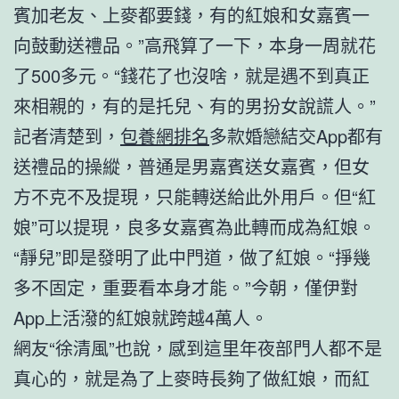
賓加老友、上麥都要錢，有的紅娘和女嘉賓一
向鼓動送禮品。”高飛算了一下，本身一周就花
了500多元。“錢花了也沒啥，就是遇不到真正
來相親的，有的是托兒、有的男扮女說謊人。”
記者清楚到，
包養網排名
多款婚戀結交App都有
送禮品的操縱，普通是男嘉賓送女嘉賓，但女
方不克不及提現，只能轉送給此外用戶。但“紅
娘”可以提現，良多女嘉賓為此轉而成為紅娘。
“靜兒”即是發明了此中門道，做了紅娘。“掙幾
多不固定，重要看本身才能。”今朝，僅伊對
App上活潑的紅娘就跨越4萬人。
網友“徐清風”也說，感到這里年夜部門人都不是
真心的，就是為了上麥時長夠了做紅娘，而紅