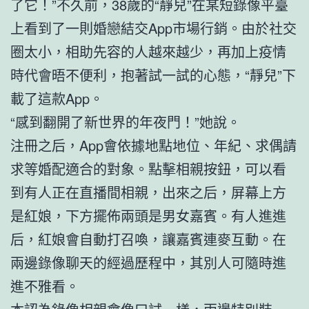
了它！”不久前，38歲的“靜兒”在某短錄像平臺
上看到了一則婚戀結交App市場行銷。由於社交
圈太小，相助先容的人越來越少，再加上疫情
時代會晤不便利，抱著試一試的心態，“靜兒”下
載了這款App。
“感到翻開了新世界的年夜門！”她說。
注冊之后，App會依據地點地位、年紀、求偶請
求等婚配適合的對象。點擊相親按鈕，可以看
到有人正在直播間相親，出來之后，屏幕上方
是紅娘，下方擺佈兩頭是男女嘉賓。有人進進
后，紅娘會自動打召喚，讓嘉賓連麥互動。在
兩邊錄像聊天的經過歷程中，其別人可隨時進
進不雅看。