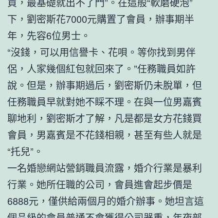
買，最基礎就出不了門”。在這般“軟磨硬泡”
下，劉密斯花7000元購置了會員，辦事期半
年，先容6位男士。
“沒錢，可以用信譽卡、花唄。等你找到男伴
侶，人家幾個紅包就回來了。”任務職員如許
說。但是，辦事期過后，劉密斯仍未脫單，但
任務職員早就對她不睬不理。在與一位男嘉賓
聊地利，劉密斯才了解，凡是都是女方花錢買
會員，男嘉賓是不花錢相親，甚至有些人就是
“托兒”。
一名婚戀網站營銷職員流露，婚介行業是暴利
行業。她所任職的公司，會員進會起步價是
6888元，僅供給兩個月的婚介辦事。她坦言這
個品級的會員普通不會獲得公司器重，年夜部