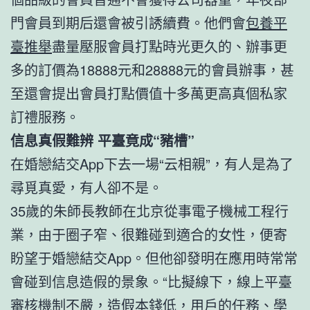
門會員到期后還會被引誘續費。他們會
包養平
臺推舉
盡量壓服會員打點時光更久的、辦事更
多的訂價為18888元和28888元的會員辦事，甚
至還會提出會員打點價值十多萬更高真個私家
訂禮服務。
信息真假難辨 平臺竟成“豬槽”
在婚戀結交App下去一場“云相親”，有人是為了
尋覓真愛，有人卻不是。
35歲的朱師長教師在北京從事電子機械工程行
業，由于圈子窄、很難碰到適合的女性，便寄
盼望于婚戀結交App。但他卻發明在應用時常常
會碰到信息造假的景象。“比擬線下，線上平臺
審核機制不嚴，造假本錢低，用戶的任務、學