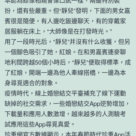
本認為錄像相親會像口試一樣，兩邊特別裝
扮，還有些嚴重。但“靜兒”發明，下面的男女嘉
賓很是隨便，有人邊吃飯邊聊天，有的穿戴家
居服躺在床上，“大師像是在打發時光。”
用了一段時光后，“靜兒”并沒有什么收獲，但另
一個腳色吸引了她，紅娘。在和男嘉賓連麥聊
地利間跨越50個小時后，“靜兒”便取得標準，成
了紅娘，開端一邊為他人牽線搭橋，一邊為本
身尋覓適合的對象。
疫情時代，線上婚戀結交平臺補充了線下運動
缺掉的社交需求，一些婚戀結交App逆勢增加，
下載量和應用人數激增，越來越多的人測驗考
試應用這些App尋覓真愛。
珍重網官方數據顯示，本年春節時代珍重App活