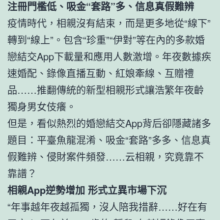
注冊門檻低、吸金“套路”多、信息真假難辨
疫情時代，相親沒有結束，而是更多地從“線下”
轉到“線上”。包含“珍重”“伊對”等在內的多款婚
戀結交App下載量和應用人數激增。年夜數據疾
速婚配、錄像直播互動、紅娘牽線、互贈禮
品……推翻傳統的新型相親形式讓浩繁年夜齡
獨身男女伎癢。
但是，看似熱烈的婚戀結交App背后卻隱藏諸多
題目：平臺魚龍混淆、吸金“套路”多多、信息真
假難辨、侵財案件頻發……云相親，究竟靠不
靠譜？
相親App逆勢增加 形式立異市場下沉
“年事越年夜越孤獨，沒人陪我措辭……好在有