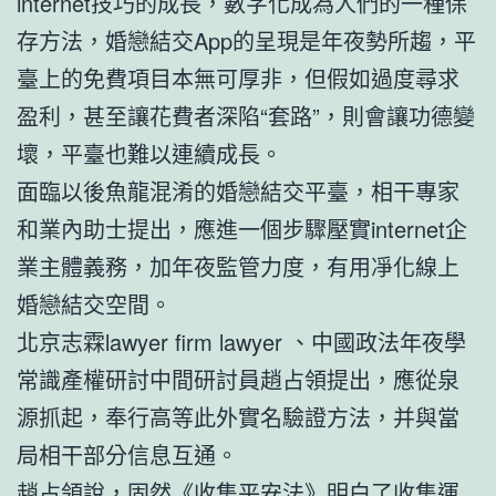
internet技巧的成長，數字化成為人們的一種保
存方法，婚戀結交App的呈現是年夜勢所趨，平
臺上的免費項目本無可厚非，但假如過度尋求
盈利，甚至讓花費者深陷“套路”，則會讓功德變
壞，平臺也難以連續成長。
面臨以後魚龍混淆的婚戀結交平臺，相干專家
和業內助士提出，應進一個步驟壓實internet企
業主體義務，加年夜監管力度，有用凈化線上
婚戀結交空間。
北京志霖lawyer firm lawyer 、中國政法年夜學
常識產權研討中間研討員趙占領提出，應從泉
源抓起，奉行高等此外實名驗證方法，并與當
局相干部分信息互通。
趙占領說，固然《收集平安法》明白了收集運