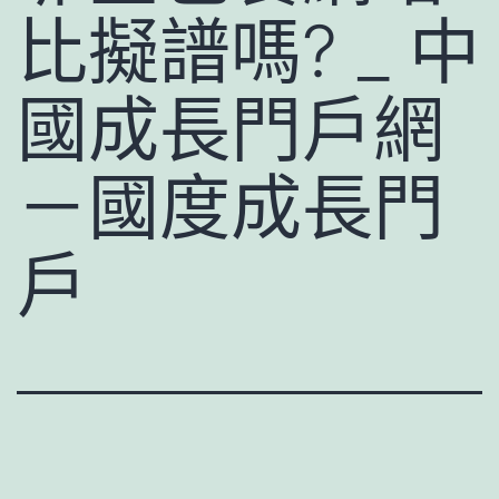
比擬譜嗎? _ 中
國成長門戶網
－國度成長門
戶