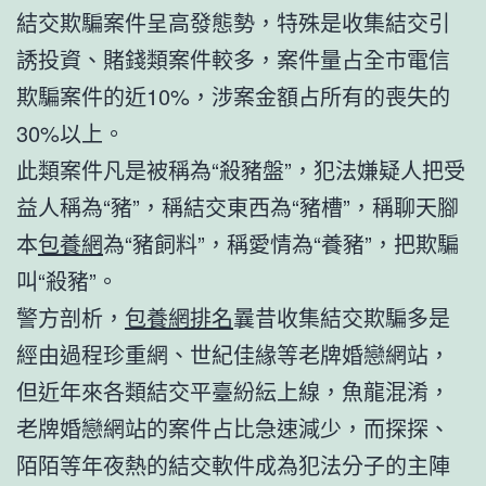
結交欺騙案件呈高發態勢，特殊是收集結交引
誘投資、賭錢類案件較多，案件量占全市電信
欺騙案件的近10%，涉案金額占所有的喪失的
30%以上。
此類案件凡是被稱為“殺豬盤”，犯法嫌疑人把受
益人稱為“豬”，稱結交東西為“豬槽”，稱聊天腳
本
包養網
為“豬飼料”，稱愛情為“養豬”，把欺騙
叫“殺豬”。
警方剖析，
包養網排名
曩昔收集結交欺騙多是
經由過程珍重網、世紀佳緣等老牌婚戀網站，
但近年來各類結交平臺紛紜上線，魚龍混淆，
老牌婚戀網站的案件占比急速減少，而探探、
陌陌等年夜熱的結交軟件成為犯法分子的主陣