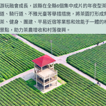
游玩融會成長，該縣在全縣6個集中成片的年夜型
道、騎行道、不雅光臺等舉措措施，將茶園打形成
茶、健身、團建、平易近宿等業態和效能于一體的
景點，助力茶農增收和村落復興。