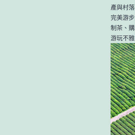
產與村落
完美游步
制茶、購
游玩不雅