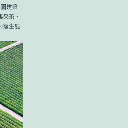
茶園建築
集采茶、
村落生態