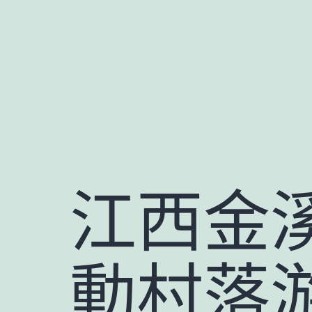
跳
至
主
要
內
容
江西金溪
動村落