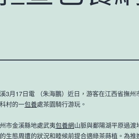
溪3月17日電 （朱海鵬）近日，游客在江西省撫州
科村的一
包養
處茶園騎行游玩。
州市金溪縣地處武夷
包養網
山脈與鄱陽湖平原過渡
的生態周遭的狀況和睦候前提合適綠茶蒔植。為推