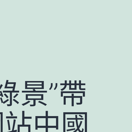
綠景”帶
網站中國