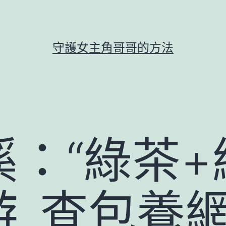
守護女主角哥哥的方法
：“綠茶+
游_查包養