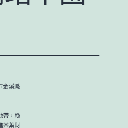
市金溪縣
地帶，縣
進茶葉財