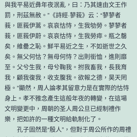
與我平易近彝年夜泯亂，曰：乃其速由文王作
罰，刑茲無赦。”《詩經·蓼莪》云：“蓼蓼者
莪，匪莪伊蒿。哀哀怙恃，生我劬勞。蓼蓼者
莪，匪莪伊蔚。哀哀怙恃，生我勞瘁。瓶之罄
矣，維罍之恥。鮮平易近之生，不如逝世之久
矣。無父何怙？無母何恃？出則銜恤，進則靡
至。父兮生我，母兮鞠我。拊我畜我，長我育
我，顧我復我，收支腹我。欲報之德，昊天罔
極。”顯然，周人論孝其留意力是在實際的怙恃
身上。孝不雅念產生這般年夜的轉變，在這場
文明變更中，周朝的圣人周公旦已經制禮作
樂，把如許的一種文明給軌制化了。
孔子固然是“殷人”，但對于周公所作的周禮