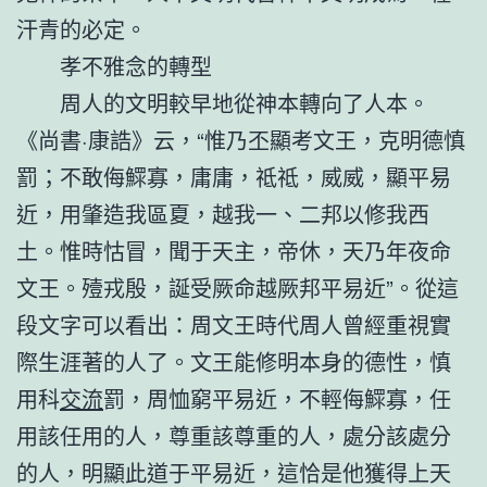
汗青的必定。
孝不雅念的轉型
周人的文明較早地從神本轉向了人本。
《尚書·康誥》云，“惟乃丕顯考文王，克明德慎
罰；不敢侮鰥寡，庸庸，祗祗，威威，顯平易
近，用肇造我區夏，越我一、二邦以修我西
土。惟時怙冒，聞于天主，帝休，天乃年夜命
文王。殪戎殷，誕受厥命越厥邦平易近”。從這
段文字可以看出：周文王時代周人曾經重視實
際生涯著的人了。文王能修明本身的德性，慎
用科
交流
罰，周恤窮平易近，不輕侮鰥寡，任
用該任用的人，尊重該尊重的人，處分該處分
的人，明顯此道于平易近，這恰是他獲得上天