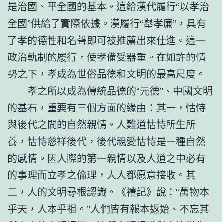
是治國、平全國的基本。這給漢代履行“以孝治
全國”供給了實際依據。漢履行“舉孝廉”，具有
了孝的德性和名聲即可被推薦出來仕進。這一
政治軌制的履行，使孝備受器重。在如許的情
勢之下，孝成為世俗品德和文明的最高尺度。
孝之所以成為傳統品德的“元德”、中國文明
的基石，重要有三個方面的緣由：其一，怙恃
與後代之間的自然親情。人難道怙恃所生所
養，怙恃慈祥後代，後代親愛怙恃是一種自然
的感情。因人際的第一親情以及人道之中必有
的事理而立孝之倫理，人人都愿意接收。其
二，人的文明尋根認識。《禮記》說：“萬物本
乎天，人本乎祖。”人們皆有報本返始、不忘其