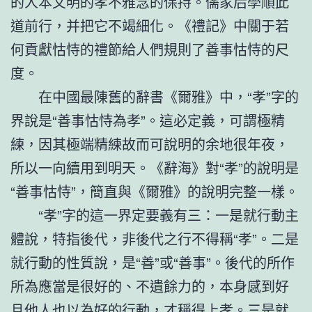
的人本文明的孝不雅念的保持。儒家后學順此
道前行，并把它不竭細化。《禮記》中關于若
何貢獻怙恃的禮節給人們規則了善事怙恃的尺
度。
在中國最陳舊的辭書《爾雅》中，“孝”字的
界說是“善事怙恃為孝”。這必定義，可謂極精
練，因其極端精練故而可說明的余地很年夜，
所以一向續用到明天。《辭海》對“孝”的說明是
“善事怙恃”，簡直與《爾雅》的說明完整一樣。
“孝”字的這一界定要義有三：一是就行動主
體說，特指後代，非後代之行不得稱“孝”。二是
就行動的性質說，是“善”或“善事”。後代的所作
所為應當是很好的、不遺餘力的，本身感到好
且他人也以為好的行動，才稱得上孝。三是就