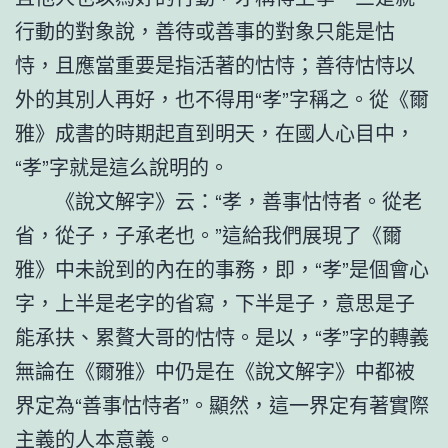
行動的對象說，善待或善事的對象只能是怙
恃，且應當重要是指活著的怙恃；善待怙恃以
外的其別人再好，也不得用“孝”字稱之。從《爾
雅》成書的時期起直到明天，在國人心目中，
“孝”字就是這么說明的。
《說文解字》云：“孝，善事怙恃者。從老
省，從子，子承老也。”這給我們展現了《爾
雅》中未說到的內在的事務，即，“孝”是個會心
字，上半是老字的省寫，下半是子，意思是子
能承扶、累贅大哥的怙恃。是以，“孝”字的轉義
無論在《爾雅》中仍是在《說文解字》中都被
界定為“善事怙恃者”。顯然，這一界定有著實際
主義的人本意義。