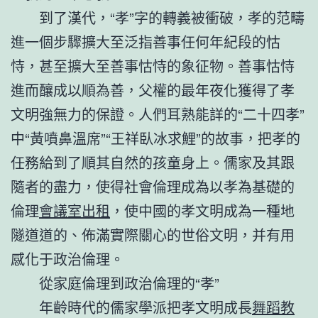
到了漢代，“孝”字的轉義被衝破，孝的范疇
進一個步驟擴大至泛指善事任何年紀段的怙
恃，甚至擴大至善事怙恃的象征物。善事怙恃
進而釀成以順為善，父權的最年夜化獲得了孝
文明強無力的保證。人們耳熟能詳的“二十四孝”
中“黃噴鼻溫席”“王祥臥冰求鯉”的故事，把孝的
任務給到了順其自然的孩童身上。儒家及其跟
隨者的盡力，使得社會倫理成為以孝為基礎的
倫理
會議室出租
，使中國的孝文明成為一種地
隧道道的、佈滿實際關心的世俗文明，并有用
感化于政治倫理。
從家庭倫理到政治倫理的“孝”
年齡時代的儒家學派把孝文明成長
舞蹈教