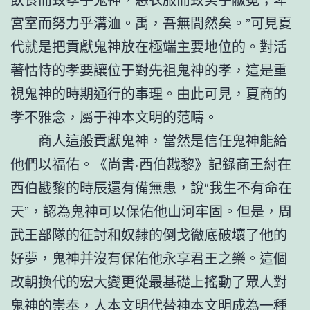
宮室而努力乎溝洫。禹，吾無間然矣。”可見夏
代就是把貢獻鬼神放在極端主要地位的。對活
著怙恃的孝要讓位于對先祖鬼神的孝，這是重
視鬼神的時期通行的事理。由此可見，夏商的
孝不雅念，屬于神本文明的范疇。
商人這般貢獻鬼神，當然是信任鬼神能給
他們以福佑。《尚書·西伯戡黎》記錄商王紂在
西伯戡黎的時辰還有備無患，說“我生不有命在
天”，認為鬼神可以保佑他山河牢固。但是，周
武王部隊的征討和奴隸的倒戈徹底破壞了他的
好夢，鬼神并沒有保佑他永享君王之樂。這個
改朝換代的宏大變更從最基礎上搖動了眾人對
鬼神的崇奉，人本文明代替神本文明成為一種