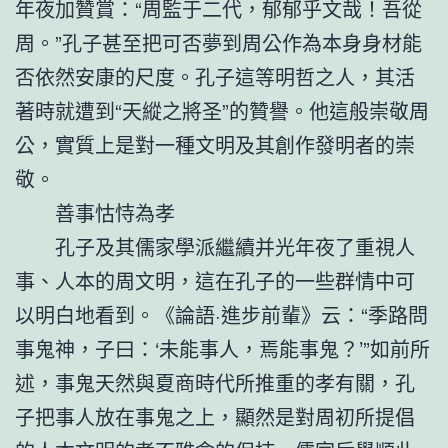
年夜加贊賞：“周監于二代，郁郁乎文哉！吾從
周。”孔子甚至把可否夢到周公作為本身身材能
否依然安康的尺度。孔子這等明哲之人，其活
著時就遭到“天縱之將圣”的贊譽。他這般崇敬周
公，實質上是對一種文明及其創作發明者的崇
敬。
善事怙恃為孝
孔子及其儒家學派繼續并光年夜了重視人
事、人本的周文明，這在孔子的一些群情中可
以明白地看到。《論語·進步前輩》云：“季路問
事鬼神，子曰：‘未能事人，焉能事鬼？’”如前所
述，事鬼天然與夏商時代所推重的孝有關，孔
子把事人放在事鬼之上，顯然是對周初所提倡