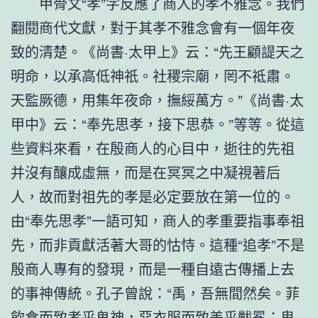
甲骨文“孝”字反應了商人的孝不雅念。我們
翻閱商代文獻，對于其孝不雅念會有一個年夜
致的清楚。《尚書·太甲上》云：“先王顧諟天之
明命，以承高低神祇。社稷宗廟，罔不祗肅。
天監厥德，用集年夜命，撫綏萬方。”《尚書·太
甲中》云：“奉先思孝，接下思恭。”等等。從這
些資料來看，在殷商人的心目中，逝往的先祖
并沒有釀成虛無，而是在冥冥之中凝視著后
人，故而對祖先的孝是必定要放在第一位的。
由“奉先思孝”一語可知，商人的孝重要指事奉祖
先，而非貢獻活著大哥的怙恃。這種“追孝”不是
殷商人專有的發現，而是一種自遠古傳播上去
的事神傳統。孔子曾說：“禹，吾無間然矣。菲
飲食而致孝乎鬼神，惡衣服而致美乎黻冕；卑