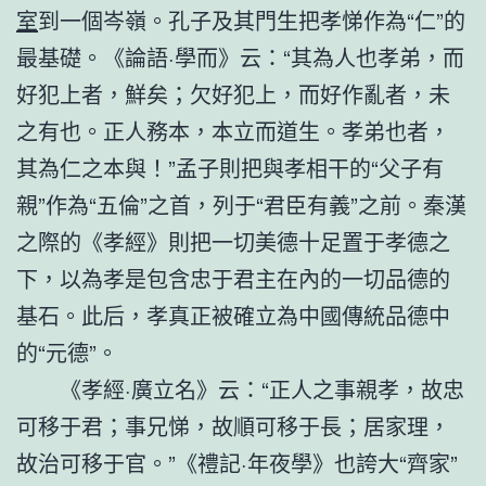
室
到一個岑嶺。孔子及其門生把孝悌作為“仁”的
最基礎。《論語·學而》云：“其為人也孝弟，而
好犯上者，鮮矣；欠好犯上，而好作亂者，未
之有也。正人務本，本立而道生。孝弟也者，
其為仁之本與！”孟子則把與孝相干的“父子有
親”作為“五倫”之首，列于“君臣有義”之前。秦漢
之際的《孝經》則把一切美德十足置于孝德之
下，以為孝是包含忠于君主在內的一切品德的
基石。此后，孝真正被確立為中國傳統品德中
的“元德”。
《孝經·廣立名》云：“正人之事親孝，故忠
可移于君；事兄悌，故順可移于長；居家理，
故治可移于官。”《禮記·年夜學》也誇大“齊家”