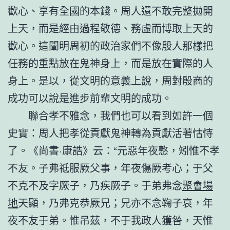
歡心、享有全國的本錢。周人還不敢完整拋開
上天，而是經由過程敬德、務虛而博取上天的
歡心。這闡明周初的政治家們不像殷人那樣把
任務的重點放在鬼神身上，而是放在實際的人
身上。是以，從文明的意義上說，周對殷商的
成功可以說是進步前輩文明的成功。
聯合孝不雅念，我們也可以看到如許一個
史實：周人把孝從貢獻鬼神轉為貢獻活著怙恃
了。《尚書·康誥》云：“元惡年夜憝，矧惟不孝
不友。子弗祗服厥父事，年夜傷厥考心；于父
不克不及字厥子，乃疾厥子。于弟弗念
聚會場
地
天顯，乃弗克恭厥兄；兄亦不念鞠子哀，年
夜不友于弟。惟吊茲，不于我政人獲咎，天惟