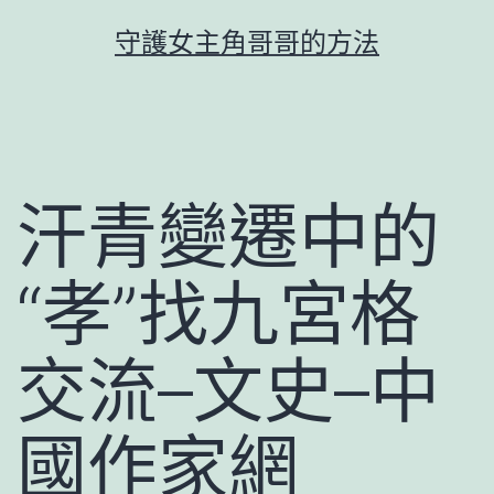
跳
守護女主角哥哥的方法
至
主
要
內
容
汗青變遷中的
“孝”找九宮格
交流–文史–中
國作家網