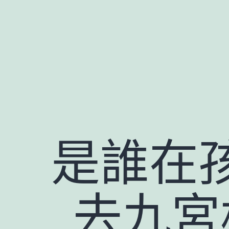
跳
至
主
要
內
容
是誰在孩
_去九