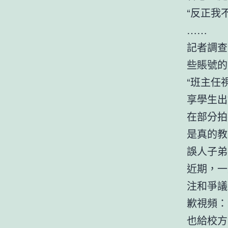
“反正我
……
記者調查
些賬號的
“班主任
享學生出
在部分拍
是真的教
誤人子弟
近期，一
注和爭議
歉視頻：
也給校方