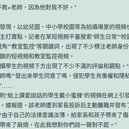
不救×老師，因為他對我不好。”
發現，以幼兒園、中小學校園等為拍攝場景的視頻
主打賣點。記者在某短視頻平臺搜索“師生日常”“校
視角”“教室監控”等關鍵詞，出現了不少標注老師身
鏡的短視頻和教室監控視頻。
攝學生的視頻下方出現了不少不滿的評論和觀點，“
師嗎”“發出來學生同意了嗎，侵犯學生肖像權和隱私
”……
則“給上課愛說話的學生戴小蜜蜂”的視頻在網上引
。據報道，該老師遭到家長投訴后主動離職并發布
“由于自己的法律意識淡薄，給家長和孩子帶來了傷
帶來了麻煩，在此我想對你們說一聲對不起。”