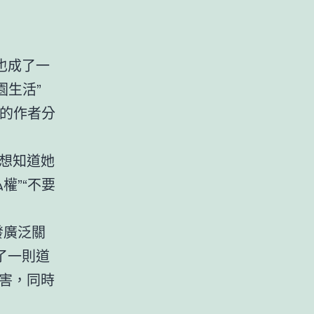
也成了一
園生活”
份的作者分
想知道她
權”“不要
發廣泛關
了一則道
害，同時