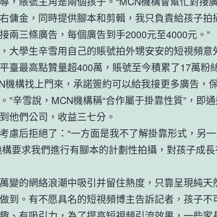
導，賬號主角是兩個孩子。“MCN機構會幫忙對接
左右傭金，同時提供腳本和剪輯，我只負責給孩子拍
接兩三條廣告，每個廣告到手2000元至4000元。”
，大學生辛雪用自己的賬號拍外甥安安的短視頻意
平臺最高點贊量超400萬，賬號至今積累了17萬粉
CN機構找上門來，承諾簽約可以給我接更多廣告，
。”辛雪說，MCN機構稱“合作屬于掛靠性質”，即
到他們公司，收益三七分。
考慮后拒絕了：“一方面是我不了解掛靠形式，另一
機構要求我們進行有腳本的計劃性拍攝，對孩子成長
萬變的網絡浪潮中吸引并留住熱度，只靠呈現純天
做到。有不愿具名的短視頻博主告訴記者，孩子不
趣、有吸引力，為了提高短視頻引流效果，一些家長