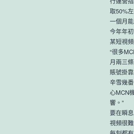
行運營指
取50%
一個月能
今年年初
某短視頻
“很多M
月兩三條
賬號掛靠
辛雪幾番
心MCN
響。”
要在瞬息
視頻很難
每刻都有