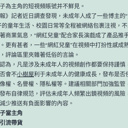
子為主角的短視頻賬號并不鮮見。
報》記者近日調查發現，未成年人成了一些博主的“
子的童年生活、校園日常等全程被網絡包裹注視，不
著商業氣息，“網紅兒童”配合家長演戲成了產品推
。更有甚者，一些“網紅兒童”在視頻中打扮性感成
，評論區里夾雜著低俗的言論。
認為，凡是涉及未成年人的視頻創作都要保持謹慎
否會不
小樹屋
利于未成年人的健康成長，發布是否
像權、名譽權、隱私權等。建議相關部門加強監管
發布自律規范，評估未成年人頻繁出鏡視頻的風險
減少推送有負面影響的內容。
子當主角
引流帶貨