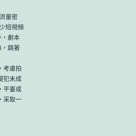
流量密
少短視頻
手，劇本
熟，跳著
，考慮拍
侵犯未成
，平臺或
，采取一