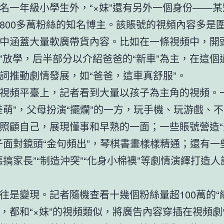
名一年級小學生外，“×妹”還有另外一個身份——
800多萬粉絲的知名博主。該賬號的視頻內容多是圍繞
中涵蓋大量軟廣帶貨內容。比如在一條視頻中，開
妹”放學，后半部分以介紹爸爸的“新車”為主，在這個
詞推動劇情發展，如“爸爸，這車真舒服”。
視頻平臺上，記者看到大量以孩子為主角的視頻。
差萌”，父母扮演“擺爛”的一方，玩手機、玩游戲、
照顧自己，展現懂事和早熟的一面；一些賬號營造“
子面對鏡頭“金句頻出”，琴棋書畫樣樣精通；還有一
惡搞家長”“制造沖突”“化身小棉襖”等劇情演繹打造
往是變現。記者隨機查看十幾個粉絲量超100萬的“
，都和“×妹”的視頻類似，將廣告內容穿插在視頻