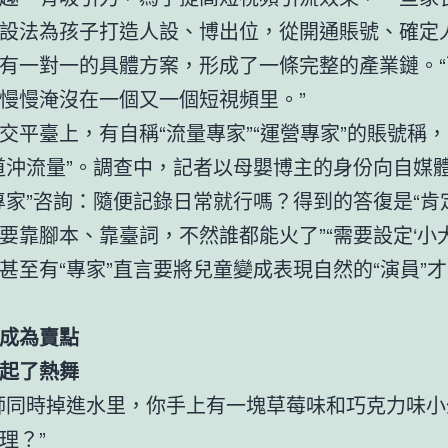
設法為孩子打造人設、博出位，從開通賬號、確定
有一對一的具體方案，形成了一條完整的產業鏈。“
慢慢淹沒在一個又一個短視頻里。”
交平臺上，有自稱“流量專家”“運營專家”的賬號稱
道沖流量”。調查中，記者以母嬰博主的身份向自媒
專家”咨詢：隨便記錄日常就行嗎？得到的答復是“肯
要靠腳本、靠臺詞，不然誰都能火了”“需要設定‘小大
甚至有“專家”直言要將兒童變成表現自然的“演員”
成為賣點
起了熱舞
師同時掉進水里，你手上有一塊草莓味和巧克力味小
理？”