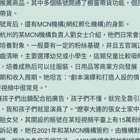
推薦商品。其中多個賬號開通了櫥窗帶貨功能，個
帶貨。
號背后，還有MCN機構(網紅孵化機構)的身影。
杭州的某MCN機構負責人劉女士介紹，他們日常會
培養對象，一般要有一定的粉絲基礎，并且五官端
齒清晰，主要選擇幼兒或小學生，這類兒童比較吸
，培養成熟后可以往服裝、日用品等商業方向發展
期和收入周期。她坦言：“劇本演繹和打造人設的情
短視頻中很常見。”
讓孩子們出鏡配合拍廣告，孩子們不懂，就完全靠引
，我和孩子們就是演員了。”遼寧大連的張女士家中
胎女兒，其開設的賬號在某短視頻平臺上有15萬粉
訴記者，她在2021年和某MCN機構簽約，由機構