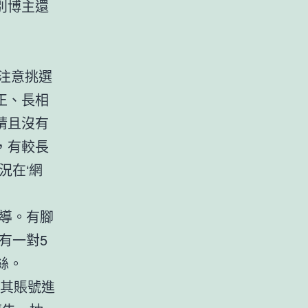
別博主還
注意挑選
正、長相
睛且沒有
，有較長
況在‘網
導。有腳
有一對5
絲。
對其賬號進