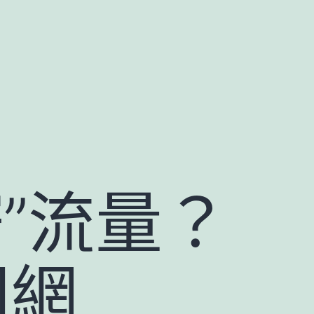
”流量？
國網