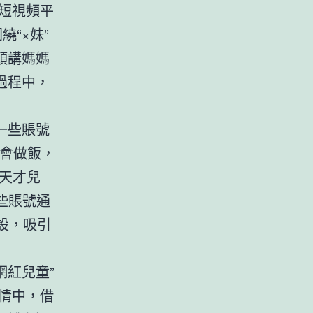
某短視頻平
“×妹”
頭講媽媽
過程中，
一些賬號
不會做飯，
天才兒
些賬號通
人設，吸引
網紅兒童”
劇情中，借