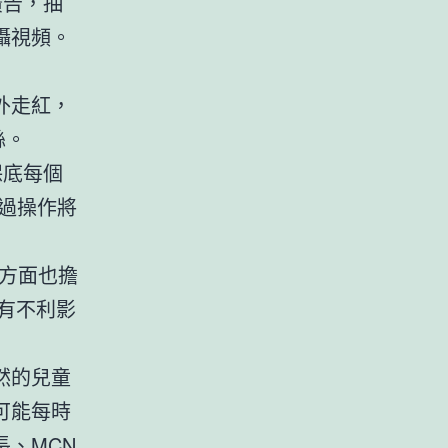
廣告，抽
攝視頻。
外走紅，
絲。
保底每個
通過操作將
方面也擔
有不利影
然的兒童
可能每時
、MCN