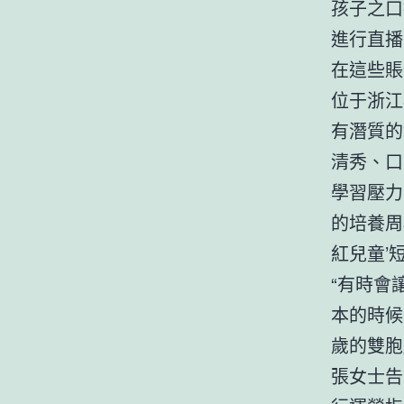
孩子之口
進行直播
在這些賬
位于浙江
有潛質的
清秀、口
學習壓力
的培養周
紅兒童’
“有時會
本的時候
歲的雙胞
張女士告