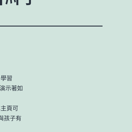
×學習
演示著如
其主頁可
與孩子有