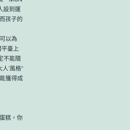
人設到運
而孩子的
，可以為
體平臺上
定不能隨
人’風格”
才能獲得成
蛋糕，你