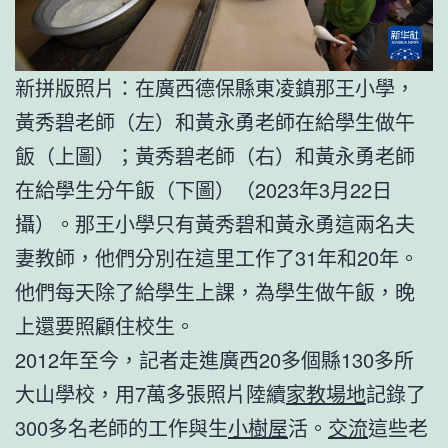
新拼版照片：在廣西德保縣東凌鎮那王小學，
黃秀碧老師（左）和黃永勇老師在給學生做午
飯（上圖）；黃秀碧老師（右）和黃永勇老師
在給學生分午飯（下圖）（2023年3月22日
攝）。那王小學只有黃秀碧和黃永勇這兩名夫
妻教師，他們分別在這里工作了31年和20年。
他們每天除了給學生上課，為學生做午飯，晚
上還要照顧住校生。
2012年至今，記者走進廣西20多個縣130多所
大山學校，用7萬多張照片陸續
家教場地
記錄了
300多名老師的工作與生
小樹屋
活。
交流
這些老