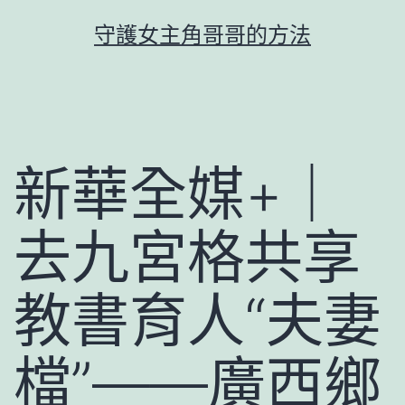
跳
守護女主角哥哥的方法
至
主
要
內
容
新華全媒+｜
去九宮格共享
教書育人“夫妻
檔”——廣西鄉