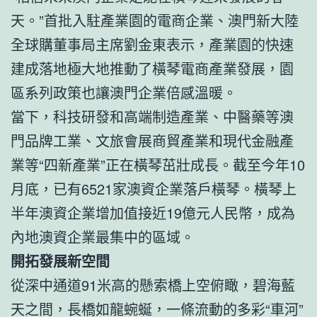
天。”首批入駐產業園的電商企業、澳門新大陸
全球購董事局主席劉金東表示，產業園的快速
建成落地極大地推動了橫琴電商產業發展，園
區系列政策也讓澳門企業倍感溫暖。
當下，科技研發和高端制造產業、中醫藥等澳
門品牌工業、文旅會展商貿產業和現代金融產
業等“四新產業”正在橫琴茁壯成長。截至今年10
月底，已有6521家澳資企業落戶橫琴。橫琴上
半年澳資企業增加值接近19億元人民幣，成為
內地澳資企業最集中的區域。
開拓發展新空間
從深中通道91米高的懸索橋上空俯瞰，碧海藍
天之間，長橋如龍蜿蜒，一條流動的多彩“車河”