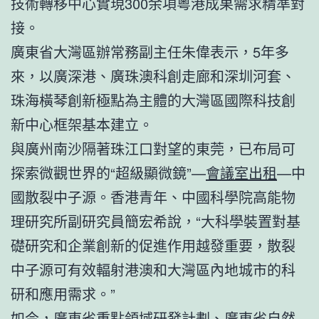
技術轉移中心實現300余項粵港成果需求精準對
接。
廣東省大灣區辦常務副主任朱偉表示，5年多
來，以廣深港、廣珠澳科創走廊和深圳河套、
珠海橫琴創新極點為主體的大灣區國際科技創
新中心框架基本建立。
與廣州南沙隔著珠江口對望的東莞，已布局可
探索微觀世界的“超級顯微鏡”—
會議室出租
—中
國散裂中子源。香港青年、中國科學院高能物
理研究所副研究員簡宏希說，“大科學裝置對基
礎研究和企業創新的促進作用越發重要，散裂
中子源可有效輻射港澳和大灣區內地城市的科
研和應用需求。”
如今，廣東省重點領域研發計劃、廣東省自然