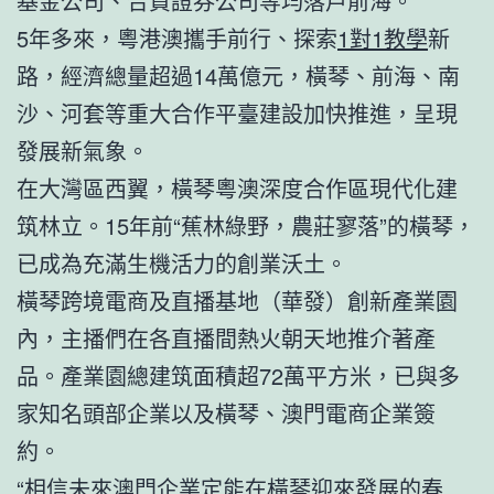
基金公司、合資證券公司等均落戶前海。
5年多來，粵港澳攜手前行、探索
1對1教學
新
路，經濟總量超過14萬億元，橫琴、前海、南
沙、河套等重大合作平臺建設加快推進，呈現
發展新氣象。
在大灣區西翼，橫琴粵澳深度合作區現代化建
筑林立。15年前“蕉林綠野，農莊寥落”的橫琴，
已成為充滿生機活力的創業沃土。
橫琴跨境電商及直播基地（華發）創新產業園
內，主播們在各直播間熱火朝天地推介著產
品。產業園總建筑面積超72萬平方米，已與多
家知名頭部企業以及橫琴、澳門電商企業簽
約。
“相信未來澳門企業定能在橫琴迎來發展的春