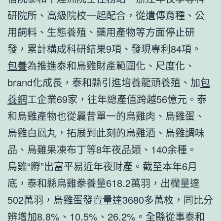
研院所、高級院校一起配合，從遺傳育種、公
用飼料、生態養殖、藥用產物等方面停止研
發，累計構成科研結果9項、發現專利84項。
包養
為推進泰和烏雞財產範圍化、尺度化、
brand化成長，泰和縣引進培養龍頭養殖、加
包
養網
工企業69家，往年總產值跨越56億元。泰
和烏雞產物也從曩昔單一的烏雞肉、烏雞蛋、
烏雞白鳳丸，拓展到此刻的烏雞酒、烏雞調味
品、烏雞果凍布丁等8年夜品類、140余種。
烏雞“孵”出富平易近年夜財產。截至本年6月
底，泰和縣烏雞豢養量618.2萬羽，出欄量達
502萬羽，烏雞蛋發賣量達3680多萬枚，同比分
辨增加8.8%、10.5%、26.2%。全縣從事泰和