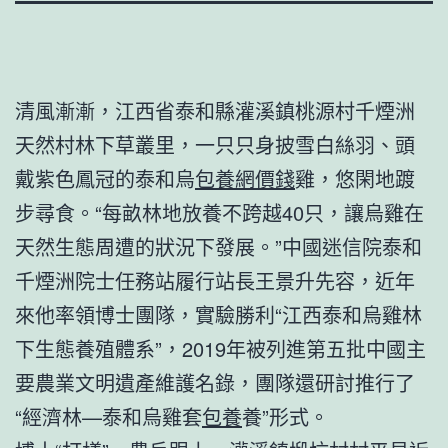
清風漸漸，江西省泰和縣灌溪鎮桃源村千煙洲
天然村林下草叢里，一只只身披雪白絲羽、頭
戴紫色鳳冠的泰和烏
包養網價錢
雞，悠閑地踱
步尋食。“每畝林地放養不跨越40只，讓烏雞在
天然生態周遭的狀況下發展。”中國迷信院泰和
千煙洲院士任務站履行站長王景升先容，近年
來他率領博士團隊，實驗勝利“江西泰和烏雞林
下生態養殖體系”，2019年被列進第五批中國主
要農業文明遺產維護名錄，團隊還研討推行了
“經濟林—泰和烏雞套
包養
養”形式。