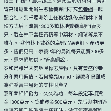
博士“打樣”，農戶跟上。灌溪鎮塅坑村村平易近
管高鋼返鄉開辦生態種養專門研究
包養網
一起
配合社，到千煙洲院士任務站進修烏雞林下養
殖方式后，流轉1300多畝林地散養烏雞1萬多
只，還在林下套種黃精等中藥材、繡球等景不
雅花。“我們林下散養的烏雞品德更好、產蛋更
多、售價更高，豢養2年的烏雞每只能賣300多
元，還求過於供。”管高鋼說。
泰和烏雞是國度地輿標志產物，具有豐盛的養
分和藥用價值。若何擦亮brand，讓泰和烏雞成
為強縣富平易近的支柱財產？
泰和縣綿綿發力、久久為功，每年設定專項資
金1000萬元、獎補資金500萬元，先后與中國迷
信院泰和千煙洲院士任務站、浙江年夜學等科