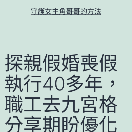
跳
守護女主角哥哥的方法
至
主
要
內
容
探親假婚喪假
執行40多年，
職工去九宮格
分享期盼優化