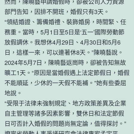
然而，陳曉藝申請婚假時，卻被公司人力資源
部門告知，因排不開班，婚假只有3天。
“領結婚證、籌備婚禮、裝飾婚房，時間緊、任
務重。當時，5月1日至5日是‘五一’國際勞動節
放假調休。我想休4月29日、4月30日和5月6
日，這樣一來，可以連著休8天。”陳曉藝說。
2024年5月7日，陳曉藝返崗時，卻被告知無故
曠工1天。“原因是當婚假遇上法定節假日，婚假
不能順延，少休的一天假不能補。”她有些委屈
地說。
“受限于法律未強制規定、地方政策差異及企業
自主管理等諸多因素影響，雙休日和法定節假
日可否計入婚假的問題尚無定論，值得探討。”
遼寧省勞動人事爭議研究會法律專家孟宇平