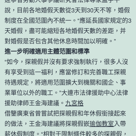
說，目前各地婚假天數從3天到30天不等，婚假
制度在全國范圍內不統一。“應延長國家規定的3
天婚假，盡可能縮短各地婚假天數的差距，并
對婚假是否包含其他休息時間加以明確。”
進一步明確適用主體范圍和標準
“如今，探親假并沒有要求強制執行，很多人沒
有享受到這一福利，應當修訂和完善職工探親
待遇規定，將適用范圍擴大到機關和國企、事
業單位以外的職工。”大連市法律援助中心法律
援助律師王金海建議。
九宮格
借鑒廣東省曾嘗試把探親假和年休假銜接起來
的做法，王金海建議將探親假嵌
瑜伽教室
入帶
薪休假制度。“相對于限制條件較多的探親假，