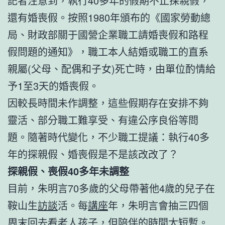
記者注意到，執行40多年的假期不止探親假，
還有婚喪假。按照1980年頒布的《國家勞動總
局、財政部關于國營企業職工請婚喪假和路程
假問題的通知》，職工本人結婚或職工的直系
親屬(父母、配偶和子女)死亡時，由單位酌情給
予1至3天的婚喪假。
因較長時間未作調整，這些假期存在安排不夠
靈活、部分職工難享受、有違公序良俗等問
題。隨著時代變化，不少職工提議：執行40多
年的探親假、婚喪假是不是該改改了？
探親假、喪假40多年未調整
目前，朱明言70多歲的父母帶著他4歲的兒子在
鞍山生
訪談
活。每
講座
年，朱明言會抽三四個
周末回去看老人孩子，但陪伴的時間太短暫。