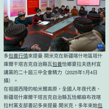
多
包養行情
來提曼·開米克在新疆喀什地區塔什
庫爾干塔吉克自治縣瓦
包養
恰鄉夏拉夫迭村宣
講黨的二十屆三中全會精力（2025年1月4日
攝）。
在祖國西陲的帕米爾高原，全國人年夜代表、
新疆塔什庫爾干塔吉克自治縣瓦恰鄉麻布孜喀
拉村黨支部書記多來提曼·開米克，多年來始
包