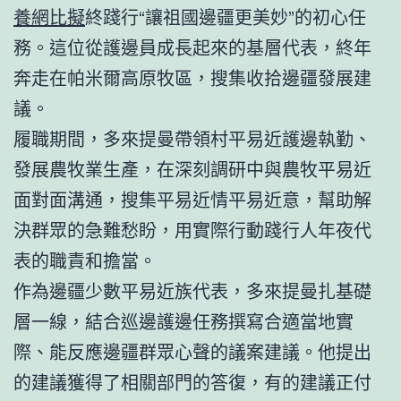
養網比擬
終踐行“讓祖國邊疆更美妙”的初心任
務。這位從護邊員成長起來的基層代表，終年
奔走在帕米爾高原牧區，搜集收拾邊疆發展建
議。
履職期間，多來提曼帶領村平易近護邊執勤、
發展農牧業生產，在深刻調研中與農牧平易近
面對面溝通，搜集平易近情平易近意，幫助解
決群眾的急難愁盼，用實際行動踐行人年夜代
表的職責和擔當。
作為邊疆少數平易近族代表，多來提曼扎基礎
層一線，結合巡邊護邊任務撰寫合適當地實
際、能反應邊疆群眾心聲的議案建議。他提出
的建議獲得了相關部門的答復，有的建議正付