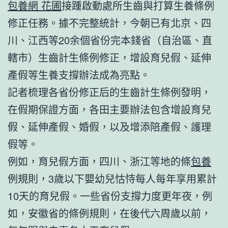
包養網 花圃
接踵啟動處所生齒與打算生養條例
修正任務。據不完整統計，今朝已有北京、四
川、江西等20余個省份完本錢省（自治區、直
轄市）生齒計生條例修正，增設育兒假、延伸
產假等生養支撐辦法成為亮點。
記者梳理各省份修正后的生齒計生條例發明，
在假期保證方面，各田主要辦法包含增設育兒
假、延伸產假、婚假，以及增添陪產假、護理
假等。
例如，育兒假方面，四川、浙江等地的條
包養
例規則，3歲以下嬰幼兒怙恃每人每年享用累計
10天的育兒假。一些省份支撐力度更年夜，例
如，安徽省的條例規則，在後代六周歲以前，