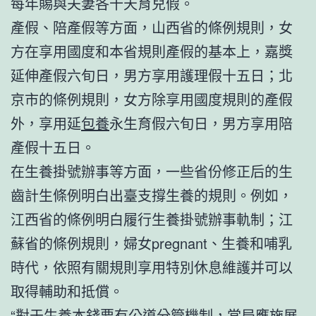
每年賜與夫妻各十天育兒假。
產假、陪產假等方面，山西省的條例規則，女
方在享用國度和本省規則產假的基本上，嘉獎
延伸產假六旬日，男方享用護理假十五日；北
京市的條例規則，女方除享用國度規則的產假
外，享用延
包養
永生育假六旬日，男方享用陪
產假十五日。
在生養掛號辦事等方面，一些省份修正后的生
齒計生條例明白出臺支撐生養的規則。例如，
江西省的條例明白履行生養掛號辦事軌制；江
蘇省的條例規則，婦女pregnant、生養和哺乳
時代，依照有關規則享用特別休息維護并可以
取得輔助和抵償。
“對于生養本錢要有公道分管機制，當局應施展