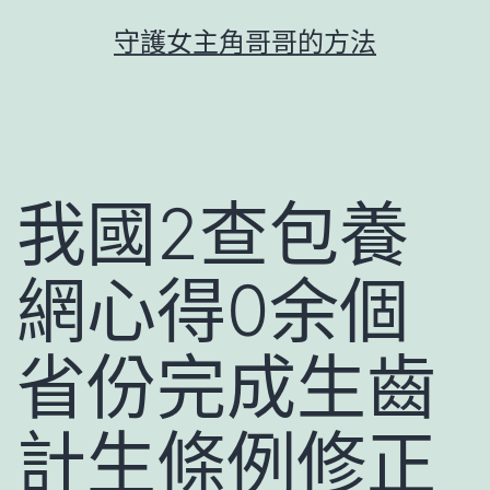
跳
守護女主角哥哥的方法
至
主
要
內
容
我國2查包養
網心得0余個
省份完成生齒
計生條例修正