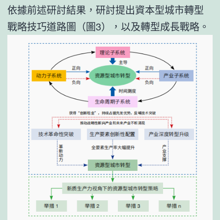
依據前述研討結果，研討提出資本型城市轉型
戰略技巧道路圖（圖3），以及轉型成長戰略。