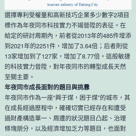
選擇專利受權量和高新技巧企業多少數字2項目
標作為年夜同市科技實力不竭晉陞的表征。在
給定的研討周期內，前者從2013年的485件增添
到2021年的2251件，增加了3.64倍；后者則從
13家增加到了127家，增加了8.77倍。這般敏捷
的科技實力晉陞，對年夜同市的轉型成長天然
至關主要。
年夜同市成長面對的題目與挑釁
年夜同市作為一座“興于煤，困于煤”的城市，其
在成長經過歷程中，確確切實已經存在和遭受
過財產構造單一、周遭的狀況題目凸起、治理
條塊朋分，以及經濟增加乏力等題目，也面對