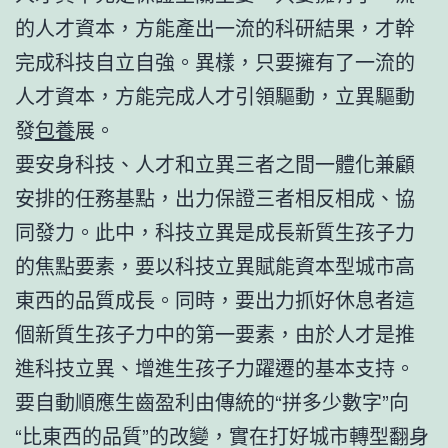
的人才資本，方能產出一流的科研結果，才幹
完成科技自立自強。異樣，只要擁有了一流的
人才資本，方能完成人才引領驅動，立異驅動
發
包養
展。
要安身科技、人才和立異三者之間一體化兼顧
安排的任務基點，出力保證三者相反相成、協
同發力。此中，科技立異是成長新質生孩子力
的焦點要素，要以科技立異賦能資本型城市高
東西的品質成長。同時，要出力抓好休息者這
個新質生孩子力中的第一要素，由於人才是推
進科技立異、增進生孩子力躍遷的基本支持。
要自動順應生齒盈利由傳統的“拼多少數字”向
“比東西的品質”的改變，實在打好城市轉型翻身