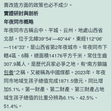
賣改造方面的政策也必不成少。
實證研討與剖析
年夜同市概略
年夜同市古稱云中、平城、云州，地處山西省
北部，位于北緯39°54′—40°44′，東經112°06′
—114°33′，是山西省第2年夜城市。年夜同市下
轄4區、6縣，總面積14176平方千米，常住生齒
307.9萬人，是歷代兵家必爭之地，有“南方鎖鑰
包養
”之稱，又被稱為中國煤都。2023年，年夜
同市地域生孩子總值完成1871.5億元，同比增
加5.1%。第一財產、第二財產、第三財產占地
域生孩子總值的比重分辨為6.1%、42.5%、
51.4%。