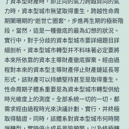
了資本型財產時，即正向的氣力跨越負向的氣
力時，資本型城市無望取得重生，跨越性命周
期闌珊期的“逝世亡圈套”，步進再生期的極新階
段。當然，這是一種徹底的最為幻想的狀況。
實行中，對于分歧的資本型城市要詳細題目詳
細剖析。資本型城市轉型并不料味著必定要將
本來所依靠的資本主導財產徹底摒棄。經由過
程對本來的資本型主導財產停止財產鏈延長等
形式，該財產可以持續堅持甚至是取得重生。
性命周期子體系重要是為資本型城市轉型供給
時光維度上的測度。全部系統一切的一切，都
需求經由過程時光來決議計劃、實行，并終極
取得驗證。同時，該體系對資本型城市何時開
端轉型，實時停止成長風險預警，以及終極轉