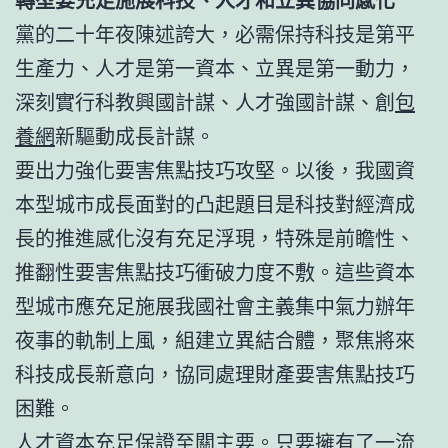
黨的二十年夜陳述誇大，必需保持科技是第平
生產力、人才是第一資本、立異是第一動力，
深刻實行科教興國計謀、人才強國計謀、創
包
養網
新驅動成長計謀。
要出力強化要害焦點技巧攻堅。以後，我國資
本型城市成長面對的凸起題目是科技對經濟成
長的推進感化沒有充足浮現，特殊是前瞻性、
推翻性要害焦點技巧衝破力度不敷。這些資本
型城市應充足施展我國社會主義集中氣力辦年
夜事的軌制上風，組建立異結合體，聚焦將來
科技成長新意向，協同處理財產要害焦點技巧
困難。
人才資本充足保證至關主要。只要擁有了一流