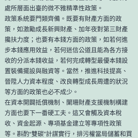
處所層面出臺的微不雅精準性政策。
政策系統要門類齊備。既要有財產方面的政
策，如激勵成長新興財產、加年夜對第三財產
攙扶力度；也要有本錢方面的政策，如若何進
步本錢應用效益，若何迷信公道且能為各方接
收的分派本錢收益，若何完成轉型最優本錢設
置裝備擺設與融資等。當然，推進科技提高、
晉陞人力資本程度、改良轉型成長周遭的狀況
等方面的政策也必不成少。
在資本開闢抵償機制、闌珊財產支援機制構建
方面也要下一番硬工夫。這又會觸及資本稅
收、資金起源、專項基金建立等專項性政策
等。斟酌“雙碳”計謀實行，排污權當局儲蓄和買