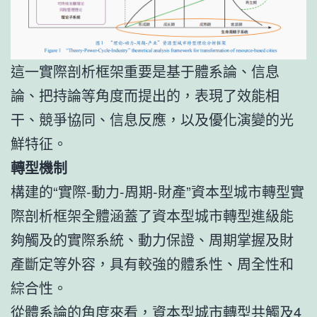
這一實際剖析框架重要是基于體系論、信息
論、把持論等角度而提出的，表現了效能相
干、競爭協同、信息反應，以及優化演變的光
鮮特征。
轉型機制
構建的“實際-動力-周期-財產”資本型城市轉型實
際剖析框架全體涵蓋了資本型城市轉型進級能
夠觸及的實際系統、動力保證、周期掌握及財
產斷定等外容，具有較強的體系性、周全性和
綜合性。
從體系論的角度來看，資本型城市轉型共觸及4