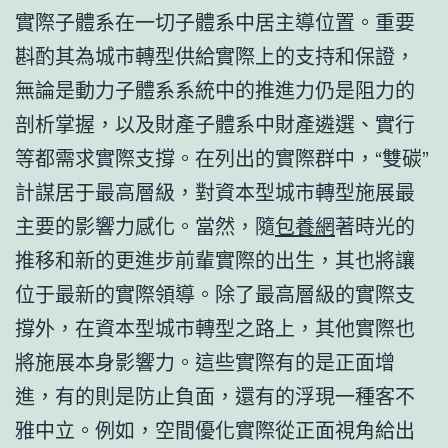
實際子體系在一切子體系中居主導位置。重要
斟酌其為城市轉型供給實際上的支持和保證，
無論是動力子體系系統中的推進力仍是阻力的
剖析掌握，以及財產子體系中財產遴選、實行
等都需求實際支撐。在列出的實際群中，“雙碳”
計謀居于最高層級，對資本型城市轉型施展最
主要的影響力感化。當然，隨
包養網
著時光的
推移和新的更進步前輩實際的出生，其也將讓
位于最新的實際領導。除了最高層級的實際支
撐外，在資本型城市轉型之路上，其他實際也
將施展本身影響力。這些實際有的是正面增
進，有的則是防止負面，還有的浮現一種客不
雅中立。例如，空間優化實際從正面視角給出