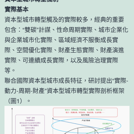
實際基本
資本型城市轉型觸及的實際較多，經典的重要
包含：“雙碳”計謀、性命周期實際、城市企業化
與企業城市化實際、區域經濟不服衡成長實
際、空間優化實際、財產生態實際、財產演進
實際、可連續成長實際，以及風險治理實際
等。
聯合國際資本型城市成長特征，研討提出“實際-
動力-周期-財產”資本型城市轉型實際剖析框架
（圖1）。