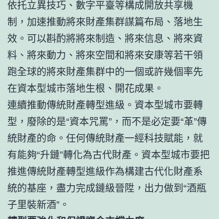
依托立異技巧、數字平臺等構成開放共享機
制，加速推動將來財產集群謀篇布局、落地生
效。可以斟酌將將來制造、將來信息、將來資
料、將來動力、將來空間和將來安康等若干領
跑全球的將來財產集群中的一個或許幾個率先
在資本型城市落地生根、開花成果。
連續推動傳統財產轉型進級。資本型城市要轉
型，廢除的是“資本咒罵”，而不是必定要“革”傳
統財產的命。任何傳統財產一經科技賦能，就
有能夠“升鏈”轉化為古代財產。資本型城市要把
推進傳統財產轉型進級作為構建古代化財產系
統的基座，盡力完成鏈級晉陞，出力做到“酒瓶
子里裝新酒”。