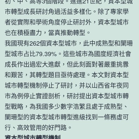
初、中、高等3個階段。進進21世紀，資本型城
市轉型成長研討角過活益多樣化。除了專家學
者從實際和學術角度停止研討外，資本型城市
也在積極盡力，當真推動轉型。
我國現有262個資本型城市，此中成熟型和闌珊
型城市占比79.39%。這些城市為國度經濟社會
成長作出過宏大進獻，但此刻面對著嚴重挑釁
和艱苦，其轉型題目亟待處理。本文對資本型
城市轉型機制停止了研討，并以山西省年夜同
市為例停止實證剖析，研討提出資本型城市轉
型戰略，為我國多少數字浩繁且處于成熟型、
闌珊型的資本型城市轉型進級找到一條務虛可
行、高效管用的好門路。
資本型城市轉型機制