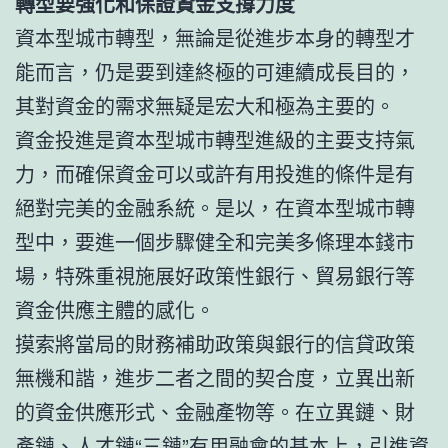
轉型要強化和保證資金支撐力度
資本型城市轉型，無論是從進步本身的轉型才
能而言，仍是要到達終極的可連續成長目的，
其對資金的需求無疑是宏大和極為主要的。
資金投進是資本型城市轉型進級的主要支持氣
力，而確保資金可以或許有用投進的條件是有
絕對完美的金融系統。是以，在資本型城市轉
型中，要進一個步驟健全和完美多條理本錢市
場，特殊重視施展好政策性銀行、貿易銀行等
資金供應主體的感化。
摸索將當局的財務補助政策與銀行的信貸政策
無機和諧，進步二者之間的契合度，立異出新
的資金供應形式、金融產物等。在立異鏈、財
產鏈、人才鏈“三鏈”有用融會的基本上，引進資