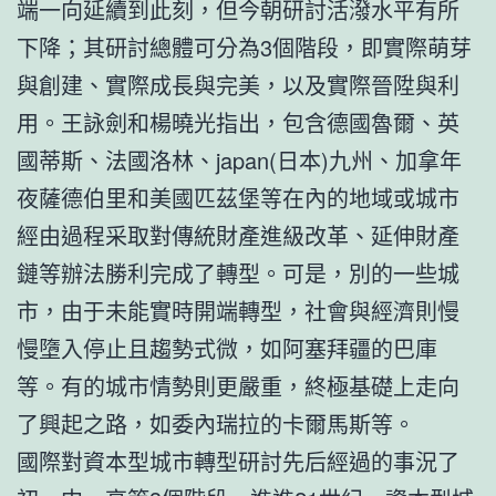
端一向延續到此刻，但今朝研討活潑水平有所
下降；其研討總體可分為3個階段，即實際萌芽
與創建、實際成長與完美，以及實際晉陞與利
用。王詠劍和楊曉光指出，包含德國魯爾、英
國蒂斯、法國洛林、japan(日本)九州、加拿年
夜薩德伯里和美國匹茲堡等在內的地域或城市
經由過程采取對傳統財產進級改革、延伸財產
鏈等辦法勝利完成了轉型。可是，別的一些城
市，由于未能實時開端轉型，社會與經濟則慢
慢墮入停止且趨勢式微，如阿塞拜疆的巴庫
等。有的城市情勢則更嚴重，終極基礎上走向
了興起之路，如委內瑞拉的卡爾馬斯等。
國際對資本型城市轉型研討先后經過的事況了