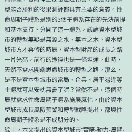
型能否勝利的後果測評都具有主要的意義。性
命周期子體系是別的3個子體系存在的先決前提
和基本支持。分開了這一體系，議論資本型城
市的轉型無疑是無源之水、無本之木。資本型
城市方才興修的時辰，資本型財產的成長之路
一片光亮，前行的途徑也是一條坦途。此時，
天然不需求開端思慮城市的轉型之路。那么，
是不是資本型城市的當局、企業、居平易近等
主體就可以安枕無憂了呢？當然不是，這個時
辰就需求性命周期子體系施展感化。由於資本
型城市成長風險預警和轉型戰略提出，都與性
命周期子體系是不成朋分的。
綜上，本文提出的資本型城市“實際-動力-周期-