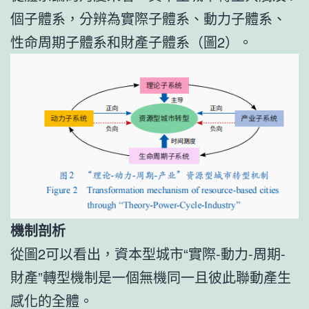
個子體系，分辨為實際子體系、動力子體系、
性命周期子體系和財產子體系（圖2）。
機制剖析
從圖2可以看出，資本型城市“實際-動力-周期-
財產”轉型機制是一個無機同一且彼此聯動產生
感化的全體。