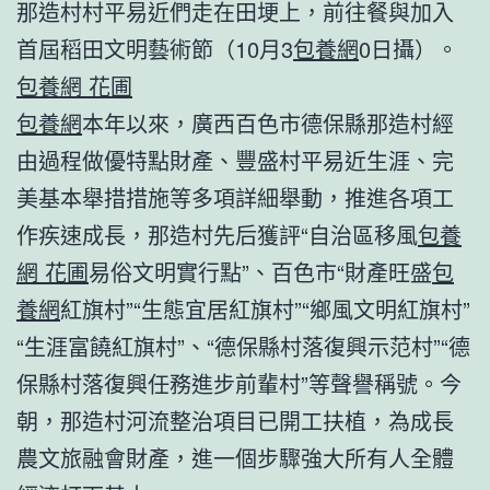
那造村村平易近們走在田埂上，前往餐與加入
首屆稻田文明藝術節（10月3
包養網
0日攝）。
包養網 花圃
包養網
本年以來，廣西百色市德保縣那造村經
由過程做優特點財產、豐盛村平易近生涯、完
美基本舉措措施等多項詳細舉動，推進各項工
作疾速成長，那造村先后獲評“自治區移風
包養
網 花圃
易俗文明實行點”、百色市“財產旺盛
包
養網
紅旗村”“生態宜居紅旗村”“鄉風文明紅旗村”
“生涯富饒紅旗村”、“德保縣村落復興示范村”“德
保縣村落復興任務進步前輩村”等聲譽稱號。今
朝，那造村河流整治項目已開工扶植，為成長
農文旅融會財產，進一個步驟強大所有人全體