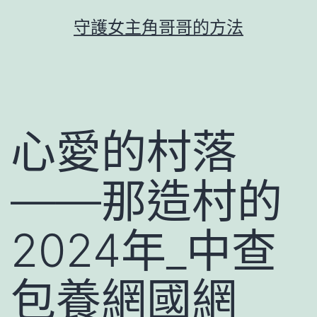
跳
守護女主角哥哥的方法
至
主
要
內
容
心愛的村落
——那造村的
2024年_中查
包養網國網