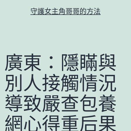
跳
守護女主角哥哥的方法
至
主
要
內
容
廣東：隱瞞與
別人接觸情況
導致嚴查包養
網心得重后果