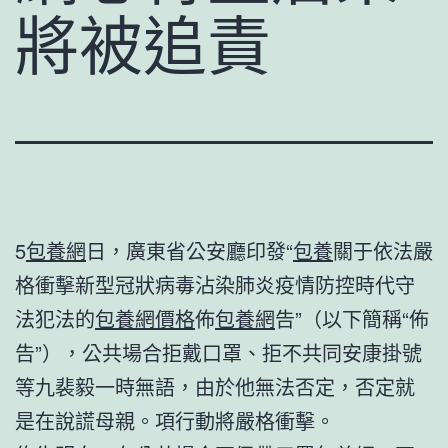
將被追責
5
包養網
日，廣東省公安廳印發“
包養
關于依法嚴
格衝擊新型冠狀病毒沾染肺炎疫情防控時代守
法犯法的
包養網價格
佈
包養網
告”（以下簡稱“佈
告”），公共場合拒戴口罩、拒不共同安康掛號
等九裴毅一時無語，由於他無法否定，否定就
是在說謊母親。項行動將嚴格衝擊。