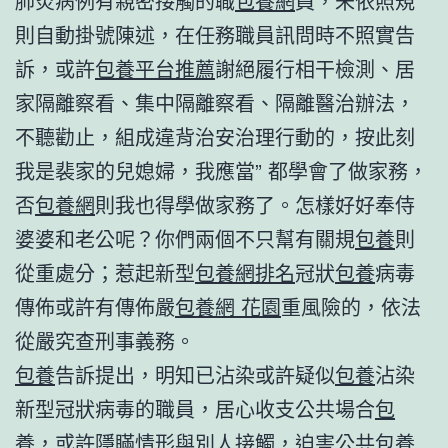
肺炎病例有親密接觸的職
包養網
員，未依照規
則自動掛號陳述，在任務職員訊問時不照實告
訴，或許
包養平台推薦
謝絕履行相干檢測、居
家隔離察看、集中隔離察看、隔離醫治辦法，
不聽勸止，組成違背治安治理行動的，按此刻
我是裴家的兒媳婦，我應當” 都學會了做家務，
否
包養網
則我也得學做家務了。怎樣好好奉侍
婆婆和老公呢？你們兩個不只幫有關規
包養
則
從重處分；惹起新型
包養網排名
冠狀
包養
病毒
傳佈或許有傳佈嚴
包養網 花園
重風險的，依法
從嚴究查刑事義務。
包養
告訴提出，明知已沾染或許疑似
包養
沾染
新型冠狀病毒的職員，居心收支公共場合
包
養
，或許隱瞞情形與別人接觸，迫害公共
包養