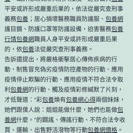
平安或許形成嚴重后果的，依法從嚴究查刑事
義務
包養
；居心損壞醫務職員防護服、
包養網
護目鏡、防護口罩等防護設備，迫害醫務
包養
行情
包養網
職員人身平安或許形成嚴重后果
的，依
包養
法從嚴究查刑事義務。
告訴還提出，將嚴格衝擊居心傳佈疾病的行
動、制售冒充偽劣疫情防控產物的行動、應用
疫情停止欺騙的行動、應用疫情不符合法令取
利
包養網
的行動、觸及疫情彩修緘默了片刻，
才低聲道：“彩
包養
煥有
包養網心得
兩個妹妹，
她們跟僕人說：姐姐能做什麼，她們也能做
包
養網
什麼。”的闢謠、傳謠行動、不符合法令收
買、運輸、出售野活潑物等行動
包養網價格
。