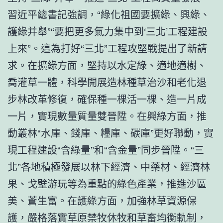
習近平總書記強調，“綠化祖國要擴綠、興綠、
護綠并舉”“要把更多氣力集中到‘三北’工程建設
上來”。這為打好“三北”工程攻堅戰提出了新請
求。在擴綠方面，堅持以水定綠、適地適樹、
喬灌草一體，科學開展造林種草治沙和老化退
步林改革修復，確保種一棵活一棵、造一片成
一片，實現數量質量雙晉陞。在興綠方面，推
動叢林“水庫、錢庫、糧庫、碳庫”更好聯動，實
現工程建設“含綠量”和“含金量”同步晉陞。“三
北”各地積極發展以林下經濟、中藥材、經濟林
果、戈壁游玩等為重點的綠色產業，推進沙區
美、蒼生富。在護綠方面，加強林草資源保
護，嚴格落實草原禁牧休牧和草畜均衡軌制，