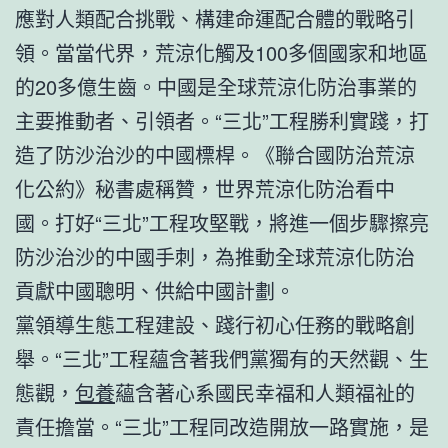
應對人類配合挑戰、構建命運配合體的戰略引
領。當當代界，荒涼化觸及100多個國家和地區
的20多億生齒。中國是全球荒涼化防治事業的
主要推動者、引領者。“三北”工程勝利實踐，打
造了防沙治沙的中國標桿。《聯合國防治荒涼
化公約》秘書處稱贊，世界荒涼化防治看中
國。打好“三北”工程攻堅戰，將進一個步驟擦亮
防沙治沙的中國手刺，為推動全球荒涼化防治
貢獻中國聰明、供給中國計劃。
黨領導生態工程建設、踐行初心任務的戰略創
舉。“三北”工程蘊含著我們黨獨有的天然觀、生
態觀，
包養
蘊含著心系國民幸福和人類福祉的
責任擔當。“三北”工程同改造開放一路實施，是