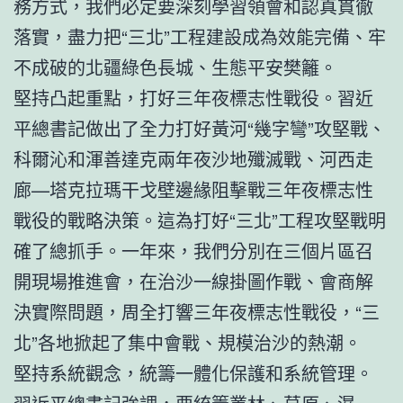
務方式，我們必定要深刻學習領會和認真貫徹
落實，盡力把“三北”工程建設成為效能完備、牢
不成破的北疆綠色長城、生態平安樊籬。
堅持凸起重點，打好三年夜標志性戰役。習近
平總書記做出了全力打好黃河“幾字彎”攻堅戰、
科爾沁和渾善達克兩年夜沙地殲滅戰、河西走
廊—塔克拉瑪干戈壁邊緣阻擊戰三年夜標志性
戰役的戰略決策。這為打好“三北”工程攻堅戰明
確了總抓手。一年來，我們分別在三個片區召
開現場推進會，在治沙一線掛圖作戰、會商解
決實際問題，周全打響三年夜標志性戰役，“三
北”各地掀起了集中會戰、規模治沙的熱潮。
堅持系統觀念，統籌一體化保護和系統管理。