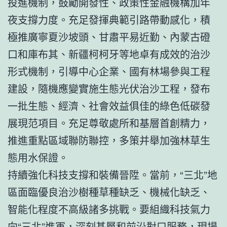
投進機制，鼓勵開發性、政策性金融機構加年
夜支撐力度。充足發揮典範引路帶動感化，積
極推廣寧夏沙坡頭、甘肅平易近勤、內蒙古磴
口和庫布其、新疆柯柯牙等地卓有成效的治沙
形式機制，引導中心企業、國有林場參與工程
建設，隨機應變實施生態光伏治沙工程，發布
一批生態、經濟、社會效益俱佳的綠色低碳發
展現范項目。充足尊敬處所和基層首創精力，
推進重點區域聯防聯控，多策并舉加強林草生
態用水保證。
持續強化科技支撐和裝備晉陞。當前，“三北”地
區面臨優良治沙樹種草種缺乏、機械化缺乏、
智能化程度不高級諸多挑戰。要組織科技氣力
向“三北”進軍，深刻基層和前沿對口服務，現場