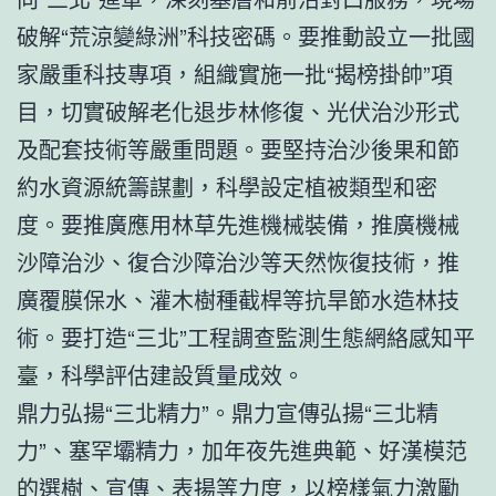
破解“荒涼變綠洲”科技密碼。要推動設立一批國
家嚴重科技專項，組織實施一批“揭榜掛帥”項
目，切實破解老化退步林修復、光伏治沙形式
及配套技術等嚴重問題。要堅持治沙後果和節
約水資源統籌謀劃，科學設定植被類型和密
度。要推廣應用林草先進機械裝備，推廣機械
沙障治沙、復合沙障治沙等天然恢復技術，推
廣覆膜保水、灌木樹種截桿等抗旱節水造林技
術。要打造“三北”工程調查監測生態網絡感知平
臺，科學評估建設質量成效。
鼎力弘揚“三北精力”。鼎力宣傳弘揚“三北精
力”、塞罕壩精力，加年夜先進典範、好漢模范
的選樹、宣傳、表揚等力度，以榜樣氣力激勵