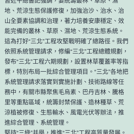
習近平總書記強調，要統籌叢林、草原、濕
地、荒涼生態保護修復，加強治沙、治水、治
山全要素協調和治理，著力培養安康穩定、效
能完備的叢林、草原、濕地、荒涼生態系統。
這為打好“三北”工程攻堅戰明確了總路徑。我們
依照系統管理請求，修編“三北”工程總體規劃，
發布“三北”工程六期規劃，設置林草覆蓋率等指
標，特別布局一批綜合管理項目。“三北”各地把
系統管理請求落實到實施計劃、技術路線等任
務中，有關市縣聚焦毛烏素、巴丹吉林、騰格
里等重點區域，統籌封禁保護、造林種草、荒
涼植被修復、生態輸水、風電光伏等辦法，推
進綜合管理、系統管理。
堅持“三綠”并舉，推進“三北”工程高質量發展。