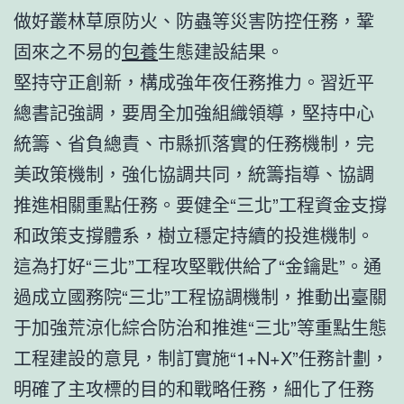
做好叢林草原防火、防蟲等災害防控任務，鞏
固來之不易的
包養
生態建設結果。
堅持守正創新，構成強年夜任務推力。習近平
總書記強調，要周全加強組織領導，堅持中心
統籌、省負總責、市縣抓落實的任務機制，完
美政策機制，強化協調共同，統籌指導、協調
推進相關重點任務。要健全“三北”工程資金支撐
和政策支撐體系，樹立穩定持續的投進機制。
這為打好“三北”工程攻堅戰供給了“金鑰匙”。通
過成立國務院“三北”工程協調機制，推動出臺關
于加強荒涼化綜合防治和推進“三北”等重點生態
工程建設的意見，制訂實施“1+N+X”任務計劃，
明確了主攻標的目的和戰略任務，細化了任務