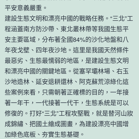
平安意義嚴重。
建設生態文明和漂亮中國的戰略任務。“三北”工
程涵蓋南方防沙帶、東北叢林帶等我國生態平
安主要區域，分布著全國84%的沙化地盤和八
年夜戈壁、四年夜沙地。這里是我國天然條件
最惡劣、生態最懦弱的地區，是建設生態文明
和漂亮中國的關鍵地區。從塞罕壩林場、右玉
沙地造林、延安退耕還林、阿克蘇荒涼綠化這
些案例來看，只需朝著正確標的目的，一年接
著一年干，一代接著一代干，生態系統是可以
修復的。打好“三北”工程攻堅戰，就是替河山妝
成錦繡、把國土繪成圖畫，為建設漂亮中國增
加綠色底板、夯實生態基礎。