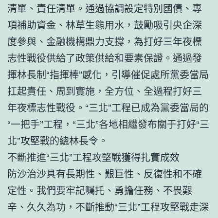
清單、責任清單。通過協調設定特別國債、專
項補助資金、林草生態用水，鼓勵吸引央企深
度參與、金融機構鼎力支撐，為打好三年夜標
志性戰役供給了政策供給和要素保證。通過發
揮林長制“指揮棒”感化，引導催促處所黨委當局
扛起責任、周到實施，全方位、全過程打好三
年夜標志性戰役。“三北”工程已成為黨委當局的
“一把手”工程，“三北”各地相繼發布關于打好“三
北”攻堅戰的總林長令。
不斷推進“三北”工程攻堅戰獲得扎實成效
防沙治沙具有長期性、艱巨性、反復性和不確
定性。我們要牢記囑托、勇擔任務、不畏艱
辛、久久為功，不斷推動“三北”工程攻堅戰走深