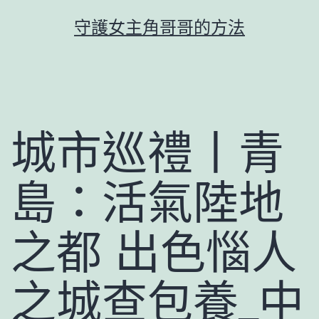
跳
守護女主角哥哥的方法
至
主
要
內
容
城市巡禮丨青
島：活氣陸地
之都 出色惱人
之城查包養_中