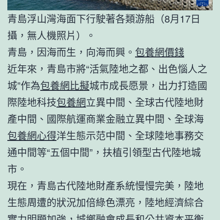
青島浮山灣海面下行駛著各類游船（8月17日
攝，無人機照片）。
青島，因海而生，向海而興。
包養網價錢
近年來，青島市將“活氣陸地之都、出色惱人之
城”作為
包養網比擬
城市成長愿景，出力打造國
際陸地科技
包養網
立異中間、全球古代陸地財
產中間、國際航運商業金融立異中間、全球海
包養網心得
洋生態示范中間、全球陸地事務交
通中間等“五個中間”，扶植引領型古代陸地城
市。
現在，青島古代陸地財產系統慢慢完美，陸地
生態周遭的狀況加倍綠色漂亮，陸地經濟綜合
實力明顯加強，城鄉融會成長和公共資本平衡